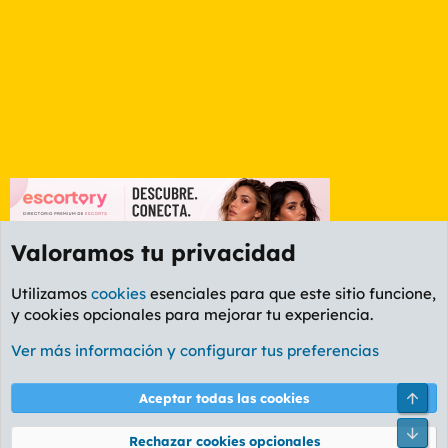
Valoramos tu privacidad
Utilizamos
cookies
esenciales para que este sitio funcione,
y cookies opcionales para mejorar tu experiencia.
Foro General
Ver más información y configurar tus preferencias
Cookies
PL OLDSTYLE AMARILLO
Cambiar fuente
Español (ES)
Arri
Aceptar todas las cookies
Contáctanos
Términos y reglas
Política de privacidad
Ayuda
R
Pie
S
Rechazar cookies opcionales