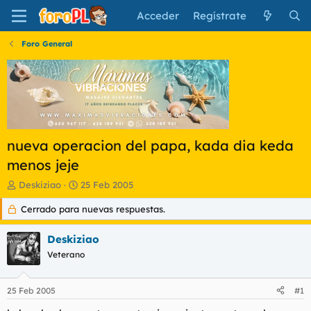
Acceder
Regístrate
Foro General
nueva operacion del papa, kada dia keda
menos jeje
I
F
Deskiziao
25 Feb 2005
n
e
Cerrado para nuevas respuestas.
i
c
c
h
i
a
Deskiziao
a
d
Veterano
d
e
o
i
r
n
25 Feb 2005
#1
d
i
e
c