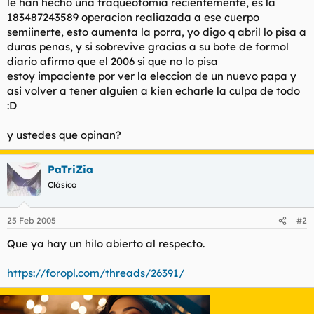
le han hecho una traqueotomia recientemente, es la
l
i
183487243589 operacion realiazada a ese cuerpo
t
o
semiinerte, esto aumenta la porra, yo digo q abril lo pisa a
e
duras penas, y si sobrevive gracias a su bote de formol
m
diario afirmo que el 2006 si que no lo pisa
a
estoy impaciente por ver la eleccion de un nuevo papa y
asi volver a tener alguien a kien echarle la culpa de todo
:D
y ustedes que opinan?
PaTriZia
Clásico
25 Feb 2005
#2
Que ya hay un hilo abierto al respecto.
https://foropl.com/threads/26391/