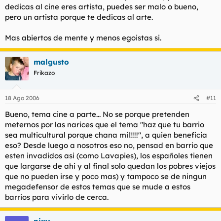
2º Mas abietos de mente y menos egoistas?? Jajajajaja.
dedicas al cine eres artista, puedes ser malo o bueno,
pero un artista porque te dedicas al arte.
Mas abiertos de mente y menos egoistas si.
malgusto
Frikazo
18 Ago 2006
#11
Bueno, tema cine a parte... No se porque pretenden
meternos por las narices que el tema "haz que tu barrio
sea multicultural porque chana mil!!!!", a quien beneficia
eso? Desde luego a nosotros eso no, pensad en barrio que
esten invadidos asi (como Lavapies), los españoles tienen
que largarse de ahi y al final solo quedan los pobres viejos
que no pueden irse y poco mas) y tampoco se de ningun
megadefensor de estos temas que se mude a estos
barrios para vivirlo de cerca.