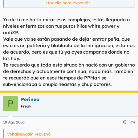
Haz clic para expandir...
la peli pretende ser un retrato del barrio de lavapies pero lo q
se veia de la pelicula no es la verdad de lavapies, es un cuento
progre . sale una boda india , india de Hindu no panchita
Yo de ti me haría mirar esos complejos, estás llegando a
,cuando en lavapies a los hindues los puedes contar con los
niveles enfermizos con tus putos hilos white power y
dedos del codo, pakistanies a lo mejor alguno pero esos hacen
antiZP.
bodorrios moros. todo muy colorista la boda hindu muy
Vale que ya se están pasando de dejar entrar peña, que
exotico. pero en lavapies lo q mas hay son chinos y negros
esto es un putiferio y blablabla de la inmigración, estamos
actualmente . los chinos en sus negocios y los negros en las
calles a ver que pillan o pasan.pero esto parece ser que no lo
de acuerdo, pero es que tú ya oyes campanas donde no
va a sacar en la peli.
las hay.
Te recuerdo que toda esta situación nació con un gobierno
por cierto la caterva de borrachines mendigos q habia antes
de derechas y actualmente continúa, nada más. También
en lavapies donde los ha llevado gallardon? y que ventaja
te recuerdo que en esos tiempos de PPMari se
habia en cambiarlos por negros?
subvencionaba a chupicineastas y chupiactores.
Perineo
P
Freak
18 Ago 2006
#4
VoltaireAgain rebuznó: