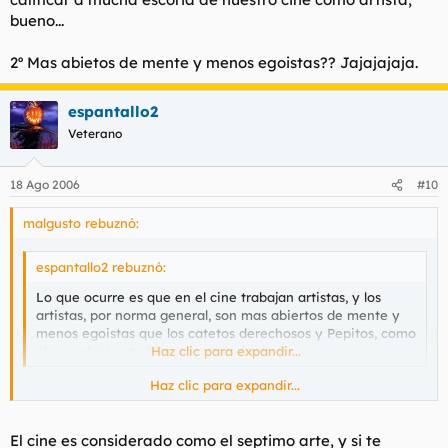
bueno...
2º Mas abietos de mente y menos egoistas?? Jajajajaja.
espantallo2
Veterano
18 Ago 2006
#10
malgusto rebuznó:
espantallo2 rebuznó:
Lo que ocurre es que en el cine trabajan artistas, y los
artistas, por norma general, son mas abiertos de mente y
menos egoistas que los catetos derechosos y Pepitos, como
el que abrió este hilo y la mayoría de foreros.
Haz clic para expandir...
Haz clic para expandir...
1º Usas demasiado a la ligera la palabra "artista" y calificar a
mucha escoria de nuestro cine como artista, bueno...
El cine es considerado como el septimo arte, y si te