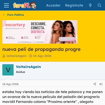
Acceder
Regístrate
Foro Política
nueva peli de propaganda progre
I
F
VoltaireAgain
18 Ago 2006
n
e
i
c
VoltaireAgain
V
c
h
Asiduo
i
a
a
d
d
e
18 Ago 2006
#1
o
i
r
n
estaba hoy viendo las noticias de tele polanco y me ponen
d
i
un avance de la nueva pelicula del paladin del progrerio
e
c
movidil Fernando colomo "Proximo oriente" , alegato
l
i