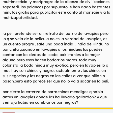
multimesticial y moriprogre de la alianza de civilizaciones
t
o
e
zapateril. los polancos por supuesto le han dado bastantes
m
minutos gratis para publicitar este canto al morizaje y a la
a
multizapaterilidad.
la peli pretende ser un retrato del barrio de lavapies pero
lo q se veia de la pelicula no es la verdad de lavapies, es
un cuento progre . sale una boda india , india de Hindu no
panchita ,cuando en lavapies a los hindues los puedes
contar con los dedos del codo, pakistanies a lo mejor
alguno pero esos hacen bodorrios moros. todo muy
colorista la boda hindu muy exotico. pero en lavapies lo q
mas hay son chinos y negros actualmente . los chinos en
sus negocios y los negros en las calles a ver que pillan o
pasan.pero esto parece ser que no lo va a sacar en la peli.
por cierto la caterva de borrachines mendigos q habia
antes en lavapies donde los ha llevado gallardon? y que
ventaja habia en cambiarlos por negros?