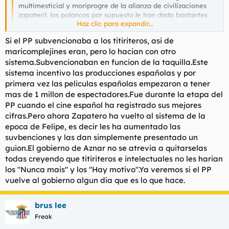
multimesticial y moriprogre de la alianza de civilizaciones
zapateril. los polancos por supuesto le han dado bastantes
Haz clic para expandir...
minutos gratis para publicitar este canto al morizaje y a la
multizapaterilidad.
Si el PP subvencionaba a los titiriteros, asi de
Haz clic para expandir...
maricomplejines eran, pero lo hacian con otro
la peli pretende ser un retrato del barrio de lavapies pero lo
sistema.Subvencionaban en funcion de la taquilla.Este
q se veia de la pelicula no es la verdad de lavapies, es un
Yo de ti me haría mirar esos complejos, estás llegando a niveles
sistema incentivo las producciones españolas y por
cuento progre . sale una boda india , india de Hindu no
enfermizos con tus putos hilos white power y antiZP.
primera vez las peliculas españolas empezaron a tener
panchita ,cuando en lavapies a los hindues los puedes
Vale que ya se están pasando de dejar entrar peña, que esto
mas de 1 millon de espectadores.Fue durante la etapa del
contar con los dedos del codo, pakistanies a lo mejor
es un putiferio y blablabla de la inmigración, estamos de
PP cuando el cine español ha registrado sus mejores
alguno pero esos hacen bodorrios moros. todo muy
acuerdo, pero es que tú ya oyes campanas donde no las hay.
cifras.Pero ahora Zapatero ha vuelto al sistema de la
colorista la boda hindu muy exotico. pero en lavapies lo q
Te recuerdo que toda esta situación nació con un gobierno de
mas hay son chinos y negros actualmente . los chinos en
epoca de Felipe, es decir les ha aumentado las
derechas y actualmente continúa, nada más. También te
sus negocios y los negros en las calles a ver que pillan o
recuerdo que en esos tiempos de PPMari se subvencionaba a
suvbenciones y las dan simplemente presentado un
pasan.pero esto parece ser que no lo va a sacar en la peli.
chupicineastas y chupiactores.
guion.El gobierno de Aznar no se atrevia a quitarselas
todas creyendo que titiriteros e intelectuales no les harian
por cierto la caterva de borrachines mendigos q habia
los "Nunca mais" y los "Hay motivo".Ya veremos si el PP
antes en lavapies donde los ha llevado gallardon? y que
vuelve al gobierno algun dia que es lo que hace.
ventaja habia en cambiarlos por negros?
brus lee
Freak