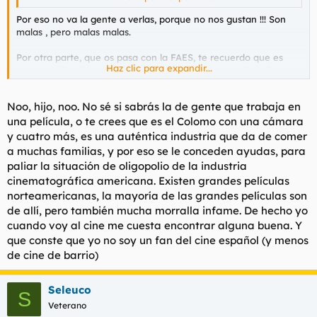
Por eso no va la gente a verlas, porque no nos gustan !!! Son
malas , pero malas malas.
Por otra parte, que os pasa con la FAES, te recuerdo que es
Haz clic para expandir...
una organizacion privada que no recibe ni un centimo de
subvencion, asi que con su dinero pueden hacer lo que les
salga de los cojones. Otra cosa diferente es lo que se haga con
Noo, hijo, noo. No sé si sabrás la de gente que trabaja en
el dinero publico.
una película, o te crees que es el Colomo con una cámara
Por otro lado, artista es el que hace arte, si, estamos de
y cuatro más, es una auténtica industria que da de comer
acuerdo, pero tambien estaremos de acuerdo en que no
a muchas familias, y por eso se le conceden ayudas, para
subvencionan d la misma manera a todos los artistas, porque
paliar la situación de oligopolio de la industria
no subvencionan a escritores o pintores para que hagan
cinematográfica americana. Existen grandes películas
"arte"??? si quieres te contesto yo, subvencionan a los
norteamericanas, la mayoría de las grandes películas son
actorzuelos porque son mucho mas manejables, son muy
de allí, pero también mucha morralla infame. De hecho yo
reconocibles por la plebe, famosos la mayoria, arrastran mucho
y la propaganda que hacen es mucho mas vista que la que se
cuando voy al cine me cuesta encontrar alguna buena. Y
veria si los subvencionados fueran escritores.
que conste que yo no soy un fan del cine español (y menos
de cine de barrio)
Subvenciones a
nadie
, el que quiera cobrar del gobierno que
se lo gane, verias como las peliculas y el arte en general saldria
ganando. Ni un € mas a nadie que no haga cine/arte de
Seleuco
S
calidad, creo que saldriamos ganando todos.
Veterano