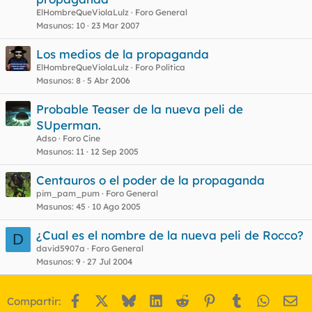
ElHombreQueViolaLulz
Foro General
Masunos
10
23 Mar 2007
Los medios de la propaganda
ElHombreQueViolaLulz
Foro Política
Masunos
8
5 Abr 2006
Probable Teaser de la nueva peli de
SUperman.
Adso
Foro Cine
Masunos
11
12 Sep 2005
Centauros o el poder de la propaganda
pim_pam_pum
Foro General
Masunos
45
10 Ago 2005
¿Cual es el nombre de la nueva peli de Rocco?
D
david5907a
Foro General
Masunos
9
27 Jul 2004
Facebook
X
Bluesky
LinkedIn
Reddit
Pinterest
Tumblr
WhatsA
Em
Compartir: