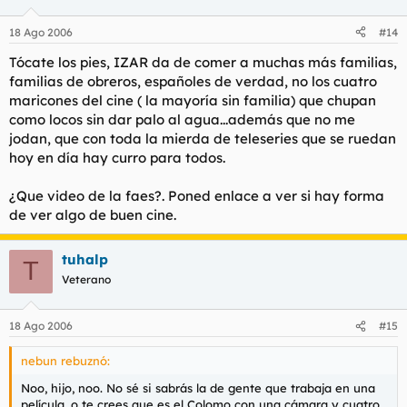
18 Ago 2006
#14
Tócate los pies, IZAR da de comer a muchas más familias,
familias de obreros, españoles de verdad, no los cuatro
maricones del cine ( la mayoría sin familia) que chupan
como locos sin dar palo al agua...además que no me
jodan, que con toda la mierda de teleseries que se ruedan
hoy en día hay curro para todos.
¿Que video de la faes?. Poned enlace a ver si hay forma
de ver algo de buen cine.
tuhalp
T
Veterano
18 Ago 2006
#15
nebun rebuznó:
Noo, hijo, noo. No sé si sabrás la de gente que trabaja en una
película, o te crees que es el Colomo con una cámara y cuatro