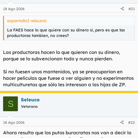
Subvenciones a
nadie
, el que quiera cobrar del gobierno que
18 Ago 2006
#21
se lo gane, verias como las peliculas y el arte en general saldria
ganando. Ni un € mas a nadie que no haga cine/arte de
espantallo2 rebuznó:
calidad, creo que saldriamos ganando todos.
La FAES hace lo que quiere con su dinero si, pero es que las
productoras tambien, no crees?
Las productoras hacen lo que quieren con su dinero,
porque se lo subvencionan todo y nunca pierden.
Si no fuesen unos mantenidos, ya se preocuparían en
hacer películas que fuese a ver alguien y no experimentos
multiculturetas que sólo les interesan a las hijas de ZP.
Seleuco
S
Veterano
18 Ago 2006
#22
Ahora resulta que los putos burocratas nos van a decir lo