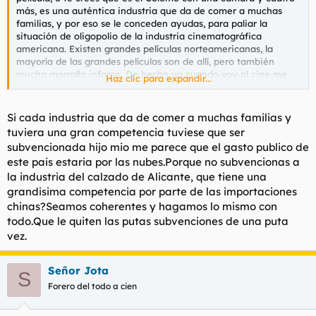
más, es una auténtica industria que da de comer a muchas
familias, y por eso se le conceden ayudas, para paliar la
situación de oligopolio de la industria cinematográfica
americana. Existen grandes películas norteamericanas, la
mayoría de las grandes películas son de allí, pero también
mucha morralla infame. De hecho yo cuando voy al cine me
Haz clic para expandir...
cuesta encontrar alguna buena. Y que conste que yo no soy un
fan del cine español (y menos de cine de barrio)
Si cada industria que da de comer a muchas familias y
tuviera una gran competencia tuviese que ser
subvencionada hijo mio me parece que el gasto publico de
este pais estaria por las nubes.Porque no subvencionas a
la industria del calzado de Alicante, que tiene una
grandisima competencia por parte de las importaciones
chinas?Seamos coherentes y hagamos lo mismo con
todo.Que le quiten las putas subvenciones de una puta
vez.
Señor Jota
S
Forero del todo a cien