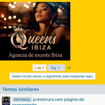
Último
1 de 7
Sig.
Debes iniciar sesión o registrarte para responder aquí.
Temas similares
putalocura.com página de
[RETARDS]
propaganda