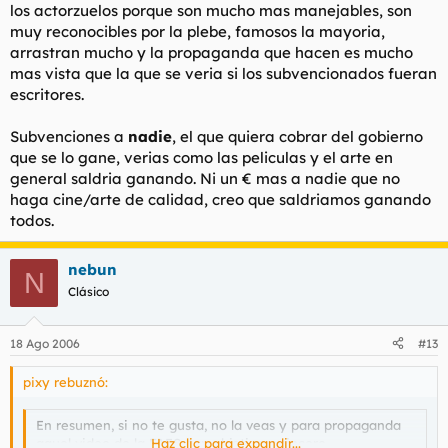
los actorzuelos porque son mucho mas manejables, son
muy reconocibles por la plebe, famosos la mayoria,
arrastran mucho y la propaganda que hacen es mucho
mas vista que la que se veria si los subvencionados fueran
escritores.
Subvenciones a
nadie
, el que quiera cobrar del gobierno
que se lo gane, verias como las peliculas y el arte en
general saldria ganando. Ni un € mas a nadie que no
haga cine/arte de calidad, creo que saldriamos ganando
todos.
nebun
N
Clásico
18 Ago 2006
#13
pixy rebuznó:
En resumen, si no te gusta, no la veas y para propaganda
aquel video de la FAES, tan objetivo y sincero.
Haz clic para expandir...