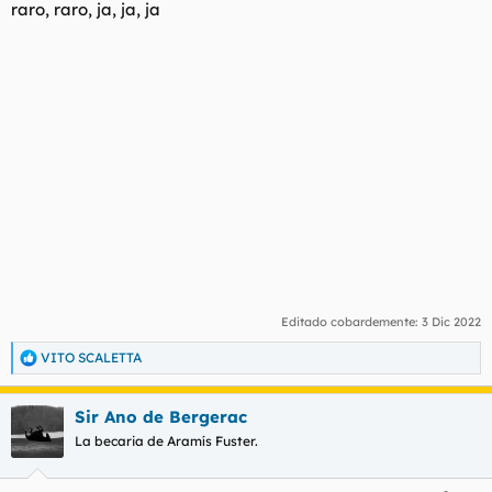
raro, raro, ja, ja, ja
Editado cobardemente:
3 Dic 2022
VITO SCALETTA
R
e
a
Sir Ano de Bergerac
c
c
La becaria de Aramís Fuster.
i
o
n