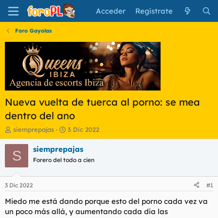
Acceder
Regístrate
Foro Gayolas
Nueva vuelta de tuerca al porno: se mea
dentro del ano
I
F
siemprepajas
3 Dic 2022
n
e
i
c
siemprepajas
S
c
h
Forero del todo a cien
i
a
a
d
d
e
3 Dic 2022
#1
o
i
r
n
Miedo me está dando porque esto del porno cada vez va
d
i
un poco más allá, y aumentando cada día las
e
c