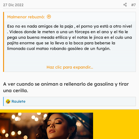
n
27 Dic 2022
#7
e
s
Malmenor rebuznó:
:
Eso no es nada amigos de la paja , el porno ya está a otro nivel
. Videos donde le meten a una un fórceps en el ano y el tía le
pega una buena meada etílica y el notas le jinca en el culo una
pajita enorme que se la lleva a la boca para beberse la
limonada cual matao robando gasóleo de un furgón.
Haz clic para expandir...
A ver cuando se animan a rellenarlo de gasolina y tirar
una cerilla.
Raulete
R
e
a
c
c
i
o
n