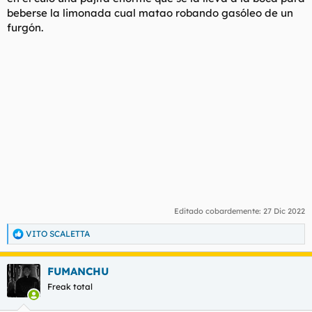
beberse la limonada cual matao robando gasóleo de un
furgón.
Editado cobardemente:
27 Dic 2022
VITO SCALETTA
R
e
a
FUMANCHU
c
c
Freak total
i
o