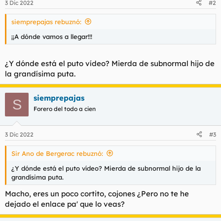
3 Dic 2022
#2
e
s
siemprepajas rebuznó:
:
¡¡A dónde vamos a llegar!!!
¿Y dónde está el puto vídeo? Mierda de subnormal hijo de
la grandísima puta.
siemprepajas
S
Forero del todo a cien
3 Dic 2022
#3
Sir Ano de Bergerac rebuznó:
¿Y dónde está el puto vídeo? Mierda de subnormal hijo de la
grandísima puta.
Macho, eres un poco cortito, cojones ¿Pero no te he
dejado el enlace pa' que lo veas?