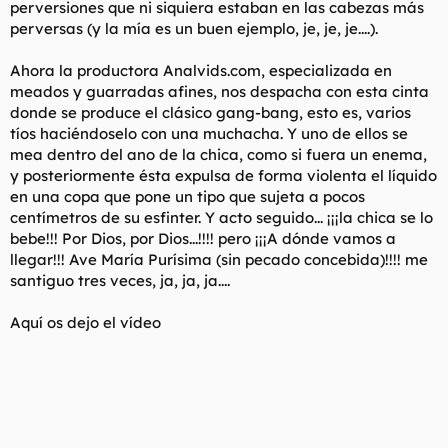
perversiones que ni siquiera estaban en las cabezas más
l
i
perversas (y la mía es un buen ejemplo, je, je, je....).
t
o
e
Ahora la productora Analvids.com, especializada en
m
a
meados y guarradas afines, nos despacha con esta cinta
donde se produce el clásico gang-bang, esto es, varios
tíos haciéndoselo con una muchacha. Y uno de ellos se
mea dentro del ano de la chica, como si fuera un enema,
y posteriormente ésta expulsa de forma violenta el líquido
en una copa que pone un tipo que sujeta a pocos
centímetros de su esfinter. Y acto seguido... ¡¡¡la chica se lo
bebe!!! Por Dios, por Dios...!!!! pero ¡¡¡A dónde vamos a
llegar!!! Ave María Purísima (sin pecado concebida)!!!! me
santiguo tres veces, ja, ja, ja....
Aquí os dejo el vídeo