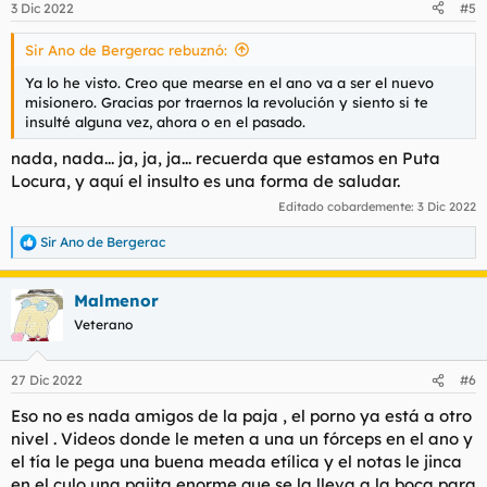
3 Dic 2022
#5
e
s
Sir Ano de Bergerac rebuznó:
:
Ya lo he visto. Creo que mearse en el ano va a ser el nuevo
misionero. Gracias por traernos la revolución y siento si te
insulté alguna vez, ahora o en el pasado.
nada, nada... ja, ja, ja... recuerda que estamos en Puta
Locura, y aquí el insulto es una forma de saludar.
Editado cobardemente:
3 Dic 2022
Sir Ano de Bergerac
R
e
a
Malmenor
c
c
Veterano
i
o
n
27 Dic 2022
#6
e
s
Eso no es nada amigos de la paja , el porno ya está a otro
:
nivel . Videos donde le meten a una un fórceps en el ano y
el tía le pega una buena meada etílica y el notas le jinca
en el culo una pajita enorme que se la lleva a la boca para