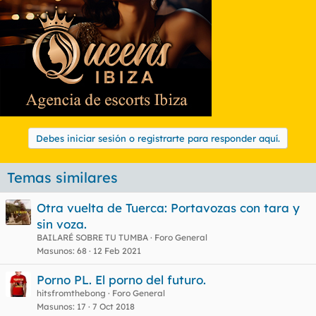
e
s
:
Debes iniciar sesión o registrarte para responder aquí.
Temas similares
Otra vuelta de Tuerca: Portavozas con tara y
sin voza.
BAILARÉ SOBRE TU TUMBA
Foro General
Masunos
68
12 Feb 2021
Porno PL. El porno del futuro.
hitsfromthebong
Foro General
Masunos
17
7 Oct 2018