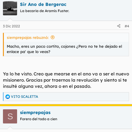
Sir Ano de Bergerac
La becaria de Aramís Fuster.
3 Dic 2022
#4
siemprepajas rebuznó:
Macho, eres un poco cortito, cojones ¿Pero no te he dejado el
enlace pa' que lo veas?
Ya lo he visto. Creo que mearse en el ano va a ser el nuevo
misionero. Gracias por traernos la revolución y siento si te
insulté alguna vez, ahora o en el pasado.
VITO SCALETTA
R
e
a
siemprepajas
c
S
c
Forero del todo a cien
i
o
n