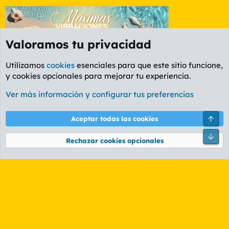
Valoramos tu privacidad
Utilizamos
cookies
esenciales para que este sitio funcione,
y cookies opcionales para mejorar tu experiencia.
Foro Gayolas
Ver más información y configurar tus preferencias
Cookies
PL OLDSTYLE AMARILLO
Cambiar fuente
Español (ES)
Arri
Aceptar todas las cookies
Contáctanos
Términos y reglas
Política de privacidad
Ayuda
R
Pie
S
Rechazar cookies opcionales
S
®
Community platform by XenForo
© 2010-2026 XenForo Ltd.