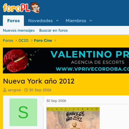
Foros
Novedades
Miembros
Nuevos mensajes
Buscar en foros
Foros
OCIO
Foro Cine
Nueva York año 2012
I
F
sergiok
30 Sep 2006
n
e
i
c
30 Sep 2006
c
S
h
i
a
a
d
d
e
o
i