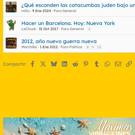
¿Qué esconden las catacumbas juden bajo u
miliu
9 Ene 2024
Foro General
Hacer un Barcelona. Hoy: Nueva York
LeChuck
31 Oct 2017
Foro General
2
2012, año nuevo guerra nueva
Morzhilla
1 Ene 2012
Foro Política
8
9
10
Facebook
X
Bluesky
LinkedIn
Reddit
Pinterest
Tumblr
WhatsApp
Email
E
Compartir: