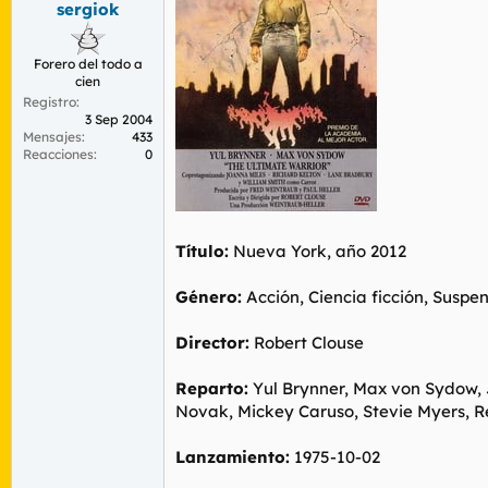
sergiok
r
n
d
i
e
c
Forero del todo a
l
i
cien
t
o
Registro
e
3 Sep 2004
m
Mensajes
433
a
Reacciones
0
Título:
Nueva York, año 2012
Género:
Acción, Ciencia ficción, Suspe
Director:
Robert Clouse
Reparto:
Yul Brynner, Max von Sydow, J
Novak, Mickey Caruso, Stevie Myers, Re
Lanzamiento:
1975-10-02