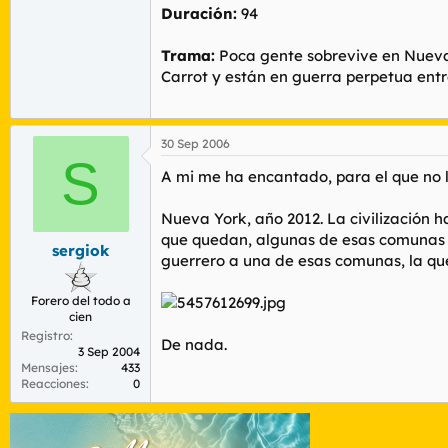
Duración:
94
Trama:
Poca gente sobrevive en Nueva Y
Carrot y están en guerra perpetua entr
30 Sep 2006
S
A mi me ha encantado, para el que no l
Nueva York, año 2012. La civilización h
que quedan, algunas de esas comunas m
sergiok
guerrero a una de esas comunas, la que 
Forero del todo a
cien
Registro
De nada.
3 Sep 2004
Mensajes
433
Reacciones
0