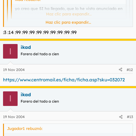
yo creo que SI ha llegado, que lo he visto anunciado en
la tv pero no le he prestado atencion...
Haz clic para expandir...
Haz clic para expandir...
donde, en localia? :?
Haz clic para expandir...
:3 :14 :99 :99 :99 :99 :99 :99 :99 :99 :99
A3
ikad
I
Forero del todo a cien
19 Nov 2004
#12
https://www.centromail.es/ficha/ficha.asp?sku=032072
ikad
I
Forero del todo a cien
19 Nov 2004
#13
Jugador1 rebuznó: