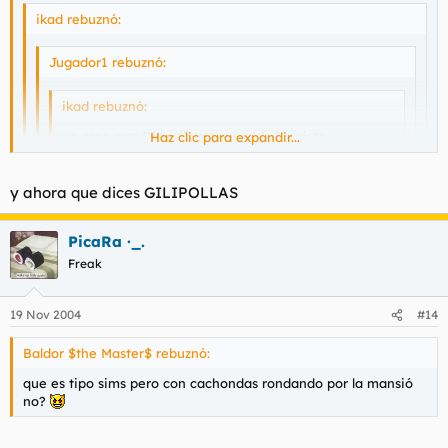
ikad rebuznó:
Jugador1 rebuznó:
ikad rebuznó:
yo creo que SI ha llegado, que lo he visto
Haz clic para expandir...
anunciado en la tv pero no le he prestado
atencion...
Haz clic para expandir...
Haz clic para expandir...
y ahora que dices GILIPOLLAS
:3 :14 :99 :99 :99 :99 :99 :99 :99 :99 :99
donde, en localia? :?
Haz clic para expandir...
PicaRa ·_.
Freak
A3
19 Nov 2004
#14
Baldor $the Master$ rebuznó:
que es tipo sims pero con cachondas rondando por la mansió
no?