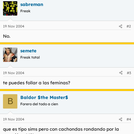
sabreman
l
i
t
o
Freak
e
m
a
19 Nov 2004
#2
No.
semete
Freak total
19 Nov 2004
#3
te puedes follar a las feminas?
Baldor $the Master$
B
Forero del todo a cien
19 Nov 2004
#4
que es tipo sims pero con cachondas rondando por la