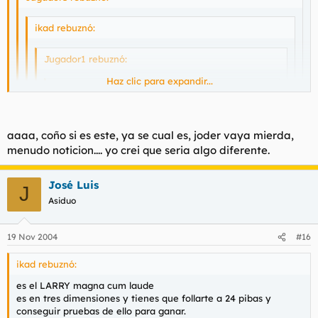
ikad rebuznó:
Jugador1 rebuznó:
Haz clic para expandir...
ikad rebuznó:
yo creo que SI ha llegado, que lo he visto
Haz clic para expandir...
anunciado en la tv pero no le he prestado
aaaa, coño si es este, ya se cual es, joder vaya mierda,
atencion...
Haz clic para expandir...
Haz clic para expandir...
y ahora que dices
menudo noticion.... yo crei que seria algo diferente.
:3 :14 :99 :99 :99 :99 :99 :99 :99 :99 :99
donde, en localia? :?
Haz clic para expandir...
José Luis
J
Asiduo
A3
19 Nov 2004
#16
ikad rebuznó:
es el LARRY magna cum laude
es en tres dimensiones y tienes que follarte a 24 pibas y
conseguir pruebas de ello para ganar.