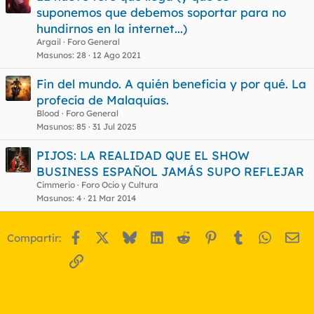
e
suponemos que debemos soportar para no
r
hundirnos en la internet...)
r
Argail
Foro General
Masunos
28
12 Ago 2021
Fin del mundo. A quién beneficia y por qué. La
o
profecía de Malaquías.
Blood
Foro General
Masunos
85
31 Jul 2025
PIJOS: LA REALIDAD QUE EL SHOW
BUSINESS ESPAÑOL JAMÁS SUPO REFLEJAR
Cimmerio
Foro Ocio y Cultura
Masunos
4
21 Mar 2014
Facebook
X
Bluesky
LinkedIn
Reddit
Pinterest
Tumblr
WhatsA
Em
Compartir:
Enlace