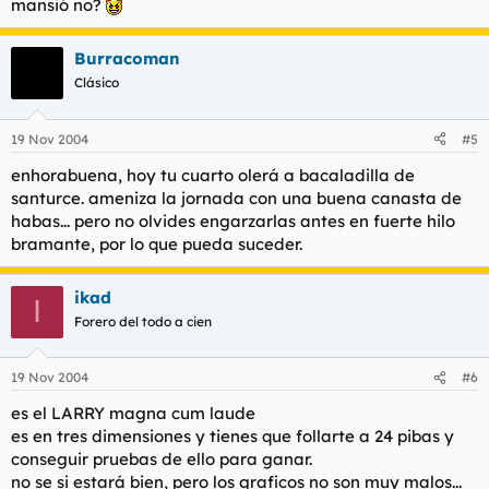
mansió no?
Burracoman
Clásico
19 Nov 2004
#5
enhorabuena, hoy tu cuarto olerá a bacaladilla de
santurce. ameniza la jornada con una buena canasta de
habas... pero no olvides engarzarlas antes en fuerte hilo
bramante, por lo que pueda suceder.
ikad
I
Forero del todo a cien
19 Nov 2004
#6
es el LARRY magna cum laude
es en tres dimensiones y tienes que follarte a 24 pibas y
conseguir pruebas de ello para ganar.
no se si estará bien, pero los graficos no son muy malos...