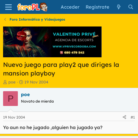
Acceder
Regístrate
Foro Informática y Videojuegos
Nuevo juego para play2 que diriges la
mansion playboy
I
F
poe
19 Nov 2004
n
e
i
c
poe
P
c
h
Novato de mierda
i
a
a
d
d
e
19 Nov 2004
#1
o
i
r
n
Yo aun no he jugado ,alguien ha jugado ya?
d
i
e
c