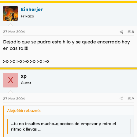
Einherjer
Frikazo
27 Mar 2004
#18
Dejadlo que se pudra este hilo y se quede encerrado hoy
en casita!!!!
:-o :-o :-o :-o :-o :-o :-o
xp
X
Guest
27 Mar 2004
#19
Alejo666 rebuznó:
...tu no insultes mucho..q acabas de empezar y mira el
ritmo k llevas ...