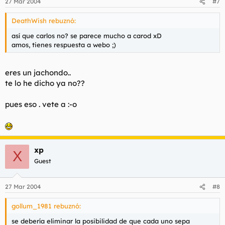
27 Mar 2004
#7
DeathWish rebuznó:
así que carlos no? se parece mucho a carod xD
amos, tienes respuesta a webo ;)
eres un jachondo..
te lo he dicho ya no??
pues eso . vete a :-o
xp
X
Guest
27 Mar 2004
#8
gollum_1981 rebuznó:
se debería eliminar la posibilidad de que cada uno sepa