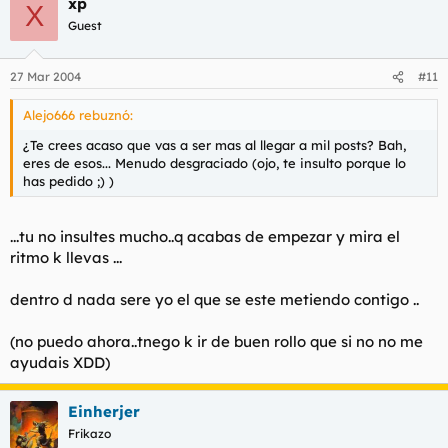
xp
X
Guest
27 Mar 2004
#11
Alejo666 rebuznó:
¿Te crees acaso que vas a ser mas al llegar a mil posts? Bah,
eres de esos... Menudo desgraciado (ojo, te insulto porque lo
has pedido ;) )
...tu no insultes mucho..q acabas de empezar y mira el
ritmo k llevas ...
dentro d nada sere yo el que se este metiendo contigo ..
(no puedo ahora..tnego k ir de buen rollo que si no no me
ayudais XDD)
Einherjer
Frikazo