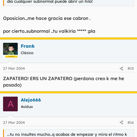
día cualquier subnormal puede abrir un hilo!
Oposicion...me hace gracia ese cabron .
por cierto..subnormal ..tu valkiria ***** :pla
Frank
Clásico
27 Mar 2004
#15
ZAPATERO! ERS UN ZAPATERO (perdona creo k me he
pasado)
Alejo666
A
Asiduo
27 Mar 2004
#16
...tu no insultes mucho..q acabas de empezar y mira el ritmo k