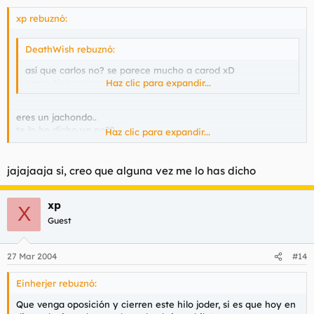
fuera medallas ! :pla
xp rebuznó:
DeathWish rebuznó:
así que carlos no? se parece mucho a carod xD
amos, tienes respuesta a webo ;)
Haz clic para expandir...
eres un jachondo..
te lo he dicho ya no??
Haz clic para expandir...
pues eso . vete a :-o
jajajaaja si, creo que alguna vez me lo has dicho
xp
X
Guest
27 Mar 2004
#14
Einherjer rebuznó:
Que venga oposición y cierren este hilo joder, si es que hoy en