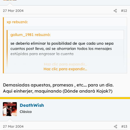
27 Mar 2004
#12
xp rebuznó:
gollum_1981 rebuznó:
se debería eliminar la posibilidad de que cada uno sepa
cuantos post lleva, así se ahorrarían todos los mensajes
estúpidos para engrosar la cuenta
p.d: te da esto para un post +? ;)
Haz clic para expandir...
Haz clic para expandir...
estoy totalmente de acuerdo...sobre todo si te ves obligado
(como yo) a llegar a cierto numero "significativo" por una
Demasiadas apuestas, promesas , etc.... para un día.
razon ..en cierto tiempo ..
Aquí einherjer, maquinando (Dónde andará Kojak?)
DeathWish
Clásico
numero d posts fuera!! locampano and company son foreros
regulares !!
27 Mar 2004
#13