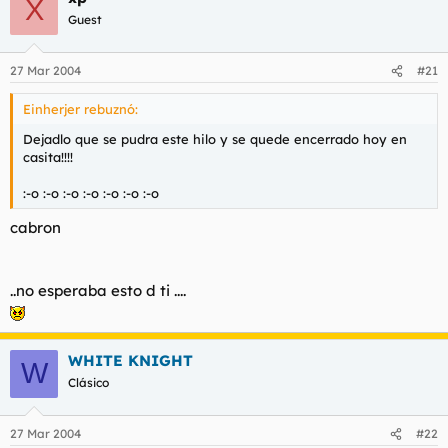
X
Guest
27 Mar 2004
#21
Einherjer rebuznó:
Dejadlo que se pudra este hilo y se quede encerrado hoy en
casita!!!!
:-o :-o :-o :-o :-o :-o :-o
cabron
..no esperaba esto d ti ....
WHITE KNIGHT
W
Clásico
27 Mar 2004
#22