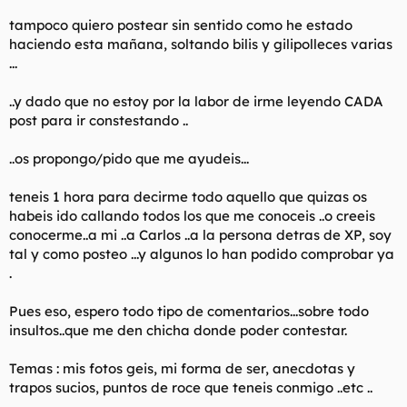
t
o
e
tampoco quiero postear sin sentido como he estado
m
haciendo esta mañana, soltando bilis y gilipolleces varias
a
...
..y dado que no estoy por la labor de irme leyendo CADA
post para ir constestando ..
..os propongo/pido que me ayudeis...
teneis 1 hora para decirme todo aquello que quizas os
habeis ido callando todos los que me conoceis ..o creeis
conocerme..a mi ..a Carlos ..a la persona detras de XP, soy
tal y como posteo ...y algunos lo han podido comprobar ya
.
Pues eso, espero todo tipo de comentarios...sobre todo
insultos..que me den chicha donde poder contestar.
Temas : mis fotos geis, mi forma de ser, anecdotas y
trapos sucios, puntos de roce que teneis conmigo ..etc ..