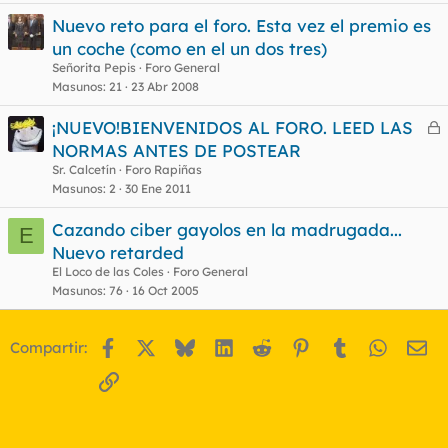
Nuevo reto para el foro. Esta vez el premio es
un coche (como en el un dos tres)
Señorita Pepis
Foro General
Masunos
21
23 Abr 2008
¡NUEVO!BIENVENIDOS AL FORO. LEED LAS
e
NORMAS ANTES DE POSTEAR
r
Sr. Calcetín
Foro Rapiñas
r
Masunos
2
30 Ene 2011
Cazando ciber gayolos en la madrugada...
E
Nuevo retarded
o
El Loco de las Coles
Foro General
Masunos
76
16 Oct 2005
Facebook
X
Bluesky
LinkedIn
Reddit
Pinterest
Tumblr
WhatsA
Em
Compartir:
Enlace