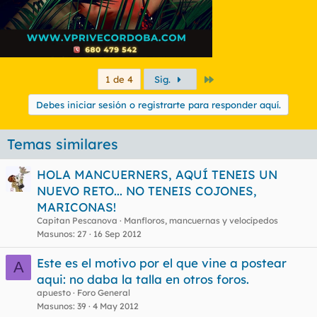
Último
1 de 4
Sig.
Debes iniciar sesión o registrarte para responder aquí.
Temas similares
HOLA MANCUERNERS, AQUÍ TENEIS UN
NUEVO RETO... NO TENEIS COJONES,
MARICONAS!
Capitan Pescanova
Manfloros, mancuernas y velocípedos
Masunos
27
16 Sep 2012
Este es el motivo por el que vine a postear
A
aqui: no daba la talla en otros foros.
apuesto
Foro General
Masunos
39
4 May 2012