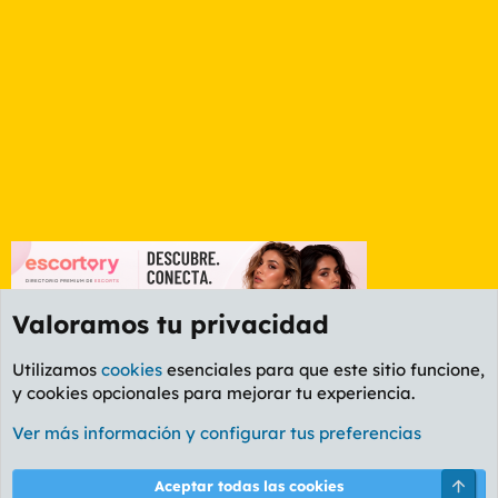
Valoramos tu privacidad
Utilizamos
cookies
esenciales para que este sitio funcione,
y cookies opcionales para mejorar tu experiencia.
Foro General
Ver más información y configurar tus preferencias
Cookies
PL OLDSTYLE AMARILLO
Cambiar fuente
Español (ES)
Arri
Aceptar todas las cookies
Contáctanos
Términos y reglas
Política de privacidad
Ayuda