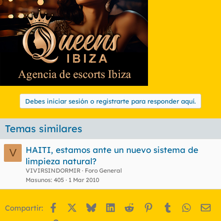
Debes iniciar sesión o registrarte para responder aquí.
Temas similares
HAITI, estamos ante un nuevo sistema de
V
limpieza natural?
VIVIRSINDORMIR
Foro General
Masunos
405
1 Mar 2010
Facebook
X
Bluesky
LinkedIn
Reddit
Pinterest
Tumblr
WhatsA
Em
Compartir: