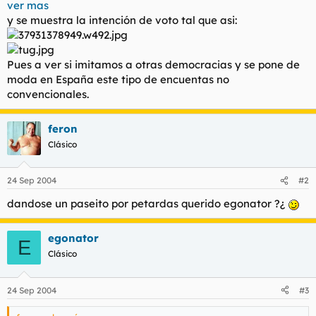
ver mas
l
i
y se muestra la intención de voto tal que asi:
t
o
e
m
a
Pues a ver si imitamos a otras democracias y se pone de
moda en España este tipo de encuentas no
convencionales.
feron
Clásico
24 Sep 2004
#2
dandose un paseito por petardas querido egonator ?¿
egonator
E
Clásico
24 Sep 2004
#3