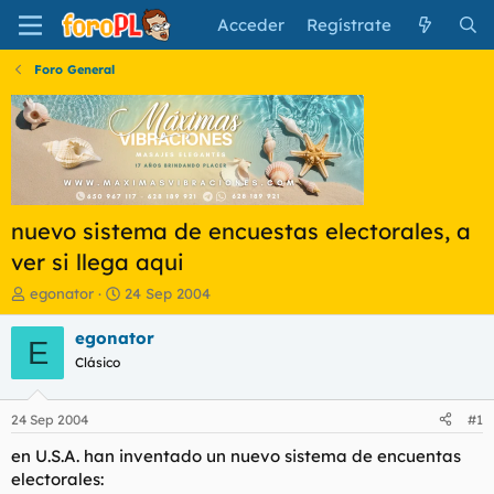
Acceder
Regístrate
Foro General
nuevo sistema de encuestas electorales, a
ver si llega aqui
I
F
egonator
24 Sep 2004
n
e
i
c
egonator
E
c
h
Clásico
i
a
a
d
d
e
24 Sep 2004
#1
o
i
r
n
en U.S.A. han inventado un nuevo sistema de encuentas
d
i
electorales:
e
c