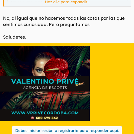
Haz clic para expandir...
No se si me explico.
Se pueden tener 50 creados, borrar uno y crear otro, o solo
puedes crear 50 con un CDKEY??
Haz clic para expandir...
No, al igual que no hacemos todas las cosas por las que
Gracias y saludetes.
sentimos curiosidad. Pero preguntamos.
vas a poner 50 personajes a 60?
Saludetes.
Debes iniciar sesión o registrarte para responder aquí.