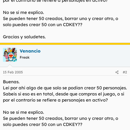
por el contrario se refiere a personajes en activo?
t
o
e
No se si me explico.
m
a
Se pueden tener 50 creados, borrar uno y crear otro, o
solo puedes crear 50 con un CDKEY??
Gracias y saludetes.
Venancio
Freak
15 Feb 2005
#2
Buenas.
Lei por ahi algo de que solo se podian crear 50 personajes.
Sabeis si eso es en total, desde que compras el juego, o si
por el contrario se refiere a personajes en activo?
No se si me explico.
Se pueden tener 50 creados, borrar uno y crear otro, o
solo puedes crear 50 con un CDKEY??