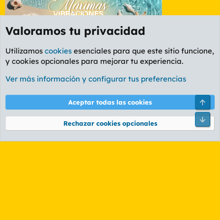
Valoramos tu privacidad
Utilizamos
cookies
esenciales para que este sitio funcione,
y cookies opcionales para mejorar tu experiencia.
Foro Informática y Videojuegos
Ver más información y configurar tus preferencias
Cookies
PL OLDSTYLE AMARILLO
Cambiar fuente
Español (ES)
Arri
Aceptar todas las cookies
Contáctanos
Términos y reglas
Política de privacidad
Ayuda
R
Pie
S
Rechazar cookies opcionales
S
®
Community platform by XenForo
© 2010-2026 XenForo Ltd.