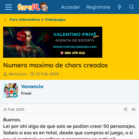
Acceder
Regístrate
Foro Informática y Videojuegos
Numero maximo de chars creados
I
F
Venancio
15 Feb 2005
n
e
i
c
Venancio
c
h
Freak
i
a
a
d
d
e
15 Feb 2005
#1
o
i
r
n
Buenas.
d
i
Lei por ahi algo de que solo se podian crear 50 personajes.
e
c
Sabeis si eso es en total, desde que compras el juego, o si
l
i