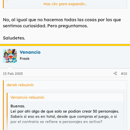
Haz clic para expandir...
No se si me explico.
Se pueden tener 50 creados, borrar uno y crear otro, o solo
puedes crear 50 con un CDKEY??
Haz clic para expandir...
No, al igual que no hacemos todas las cosas por las que
Gracias y saludetes.
sentimos curiosidad. Pero preguntamos.
vas a poner 50 personajes a 60?
Saludetes.
Venancio
Freak
15 Feb 2005
#10
derek rebuznó:
Venancio rebuznó:
Buenas.
Lei por ahi algo de que solo se podian crear 50 personajes.
Sabeis si eso es en total, desde que compras el juego, o si
por el contrario se refiere a personajes en activo?