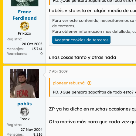
PD. ¿Que pensara zapatitos de todo esto? A 
habéis visto esto en algún medio de c
Franz
Ferdinand
Para ver este contenido, necesitaremos su
de terceros.
Para obtener información más detallada, c
Frikazo
Registro
Aceptar cookies de terceros
20 Oct 2005
Mensajes
13.741
Reacciones
0
unas cosas tanto y otras nada
7 Abr 2009
pioneer rebuznó:
PD. ¿Que pensara zapatitos de todo esto? A 
pablis
ZP ya ha dicho en muchas ocasiones qu
Freak
Otro motivo más para que cada vez qu
Registro
27 Nov 2004
Mensajes
9.216