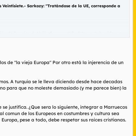
 Veintisiete.- Sarkozy: "Tratándose de la UE, corresponde a
ión de Turquía a la Unión Europea (UE). Este punto ha sido uno
e francés, Nicolas Sarkozy, ha mostrado inmediatamente su
ía una manera de anclar a Turquía firmemente en Europa", ha
algo que ha quedado patente cuando el presidente francés,
s de "la vieja Europa" Por otro está la injerencia de un
adena francesa TF1. Sarkozy ha señalado que su posición es la
mos. A turquia se le lleva diciendo desde hace decadas
a, pero tratándose de la UE, corresponde a los Estados miembros
turno para que no moleste demasiado (y me parece bien) la
do musulmán es un interés común. Sin embargo, Merkel ha
le Page Ranking">pr</acronym>óximos años, en referencia a una
 se justifica. ¿Que sera lo siguiente, integrar a Marruecos
 relaciones entre Turquía y la UE.
 al comun de los Europeos en costumbres y cultura sea
Europa, pese a todo, debe respetar sus raices cristianas.