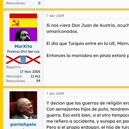
Reacciones
0
7 Abr 2009
Si nos viera Don Juan de Austria, acu
amariconados.
El día que Turquía entre en la UE, Marr
MarXito
Forerus Divi Servus
Entonces la maniobra en pinza estará p
Registro
17 Nov 2005
Mensajes
11.411
Reacciones
59
7 Abr 2009
Y decían que las guerras de religión er
Con semejantes hijos de puta, tendremos
guerra. Eso está bien, si el otro tampo
me refiero a occidente, y europa en par
pantahpelo
Pero si el propio erdogan, el hijo de tu