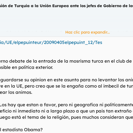
ión de Turquía a la Unión Europea ante los jefes de Gobierno de los
Haz clic para expandir...
edido a los jefes de Gobierno de los Veintisiete que acepten la adhes
n durante la Cumbre UE-EE UU celebrada en Praga, ya que el president
.quia/UE/elpepuinteur/20090405elpepuint_12/Tes
a con el apoyo de EE UU desde que comenzaron las negociaciones."Ser
rios países europeos se oponen a la idea, como Alemania y Francia, 
rno debate de la entrada de la mosrisma turca en el club de lo
inión desfavorable.
ble en politica exterior.
lo mantengo", ha dicho el mandatario francés en declaraciones a la c
uardarse su opinion en este asunto para no levantar los ani
 de los estados de la UE. "Yo trabajo codo con codo con Barack Obam
tre en la UE, pero creo que se la engaña como al imbecil de 
ia.
ear los animos.
 Merkel, ha asegurado que estrechar los vínculos entre la UE y el mun
orma de conexión entre Bruselas y Ankara en los <acronym title="Goog
Los hay que estan a favor, pero ni geografica ni politicamente
 que defienden los conservadores franceses y alemanes para resolver las
ficio ni inmediato ni a largo plazo a que un pais tan extraño
uego está el tema de la religión, pues muchos consideran que 
el estadista Obama?