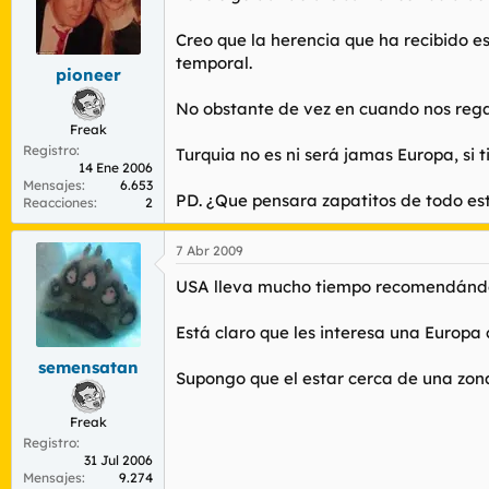
Creo que la herencia que ha recibido e
temporal.
pioneer
No obstante de vez en cuando nos regal
Freak
Registro
Turquia no es ni será jamas Europa, si t
14 Ene 2006
Mensajes
6.653
PD. ¿Que pensara zapatitos de todo esto
Reacciones
2
7 Abr 2009
USA lleva mucho tiempo recomendándono
Está claro que les interesa una Europa
semensatan
Supongo que el estar cerca de una zona
Freak
Registro
31 Jul 2006
Mensajes
9.274