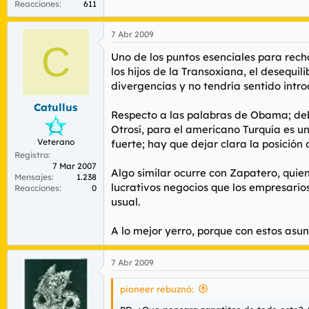
Reacciones
611
7 Abr 2009
C
Uno de los puntos esenciales para rec
los hijos de la Transoxiana, el desequi
divergencias y no tendría sentido intro
Catullus
Respecto a las palabras de Obama; debil
Otrosí, para el americano Turquía es u
Veterano
fuerte; hay que dejar clara la posición
Registro
7 Mar 2007
Algo similar ocurre con Zapatero, quie
Mensajes
1.238
lucrativos negocios que los empresari
Reacciones
0
usual.
A lo mejor yerro, porque con estos asun
7 Abr 2009
pioneer rebuznó: