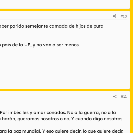
#10
 haber parido semejante camada de hijos de puta
n país de la UE, y no van a ser menos.
#11
 Por imbéciles y amariconados. No a la guerra, no a la
s la harán, queramos nosotros o no. Y cuando digo nosotros
ara la paz mundial. Y eso quiere decir, lo que quiere decir.