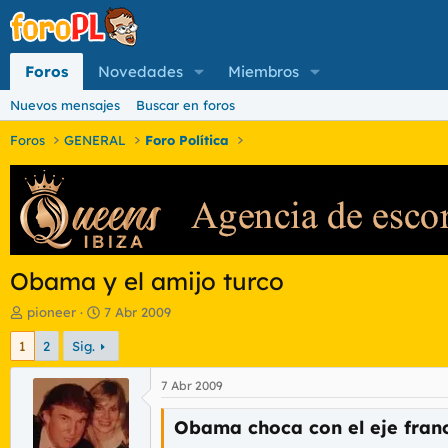
Foros
Novedades
Miembros
Nuevos mensajes
Buscar en foros
Foros
GENERAL
Foro Política
Obama y el amijo turco
I
F
pioneer
7 Abr 2009
n
e
1
2
Sig.
i
c
c
h
i
a
7 Abr 2009
a
d
d
e
Obama choca con el eje fran
o
i