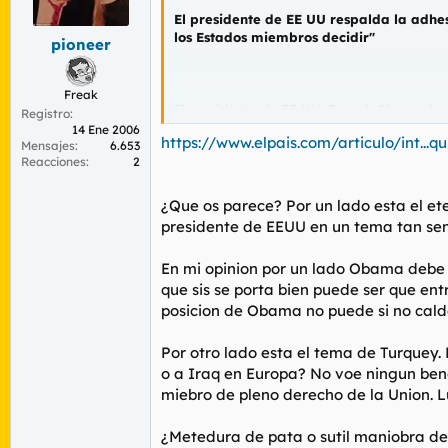
r
n
El presidente de EE UU respalda la adhes
d
i
los Estados miembros decidir"
pioneer
e
c
l
i
t
o
Freak
e
El presidente de EE UU, Barack Obama, ha p
Registro
m
de los pocos en los que ha habido fricció
14 Ene 2006
a
https://www.elpais.com/articulo/int..
oposición a la entrada de Turquía en la UE.
Mensajes
6.653
Reacciones
2
La incorporación de Turquía a la UE cuent
dicho este domingo Obama. Sin embargo, va
¿Que os parece? Por un lado esta el ete
Nicolás Sarkozy, ha vuelto a exponer su op
presidente de EEUU en un tema tan sensi
"Siempre me he opuesto a esta adhesión y 
En mi opinion por un lado Obama debe g
misma que defiende una "inmensa mayoría"
que sis se porta bien puede ser que en
decidir", ha añadido el presidente de Franc
posicion de Obama no puede si no cald
Por su parte, la canciller alemana, Angela
señalado que no está clara cuál será la f
Por otro lado esta el tema de Turquey. 
forma de relación privilegiada, la fórmula
o a Iraq en Europa? No voe ningun bene
miebro de pleno derecho de la Union. L
¿Metedura de pata o sutil maniobra d