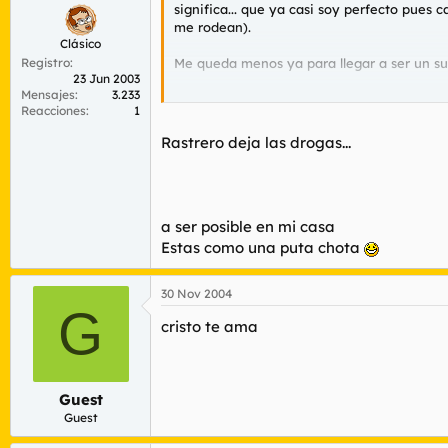
significa... que ya casi soy perfecto pue
me rodean).
Clásico
Registro
Me queda menos ya para llegar a ser un su
23 Jun 2003
Mensajes
3.233
Aqui es donde va la risa sadica
Reacciones
1
P.D
Rastrero deja las drogas...
a ser posible en mi casa
Estas como una puta chota
30 Nov 2004
G
cristo te ama
Guest
Guest