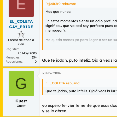
E
R@sTr3r0 rebuznó:
Mas que nunca.
En estos momentos siento un odio profundo 
EL_COLETA
significa... que ya casi soy perfecto pue
GAY_PRIDE
me rodean).
Me queda menos ya para llegar a ser un su
Forero del todo a
cien
Aqui es donde va la risa sadica
Registro
25 May 2003
Mensajes
334
P.D
Que te jodan, puto infeliz. Ojalá veas la 
Reacciones
0
30 Nov 2004
G
EL_COLETA rebuznó:
Que te jodan, puto infeliz. Ojalá veas la luz 
Guest
yo espero fervientemente que esos dos 
Guest
y se lo abren.