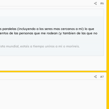
#6
 paralelas (incluyendo a los seres mas cercanos a mi) lo que
ientos de las personas que me rodean (y tambien de las que no
a mundial, estais a tiempo uniros a mi o morireis.
#7