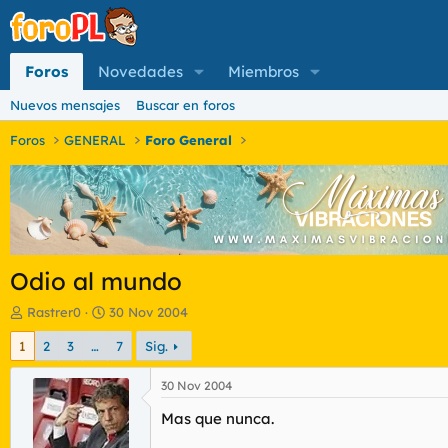
Foros
Novedades
Miembros
Nuevos mensajes
Buscar en foros
Foros
GENERAL
Foro General
Odio al mundo
I
F
Rastrer0
30 Nov 2004
n
e
1
2
3
…
7
Sig.
i
c
c
h
i
a
30 Nov 2004
a
d
Mas que nunca.
d
e
o
i