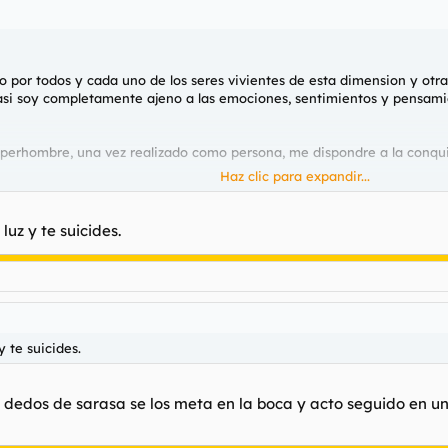
por todos y cada uno de los seres vivientes de esta dimension y otras
s casi soy completamente ajeno a las emociones, sentimientos y pensam
perhombre, una vez realizado como persona, me dispondre a la conquist
Haz clic para expandir...
luz y te suicides.
y te suicides.
dedos de sarasa se los meta en la boca y acto seguido en un