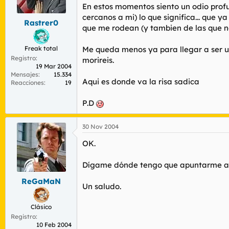
r
n
En estos momentos siento un odio profu
d
i
cercanos a mi) lo que significa... que
Rastrer0
e
c
que me rodean (y tambien de las que n
l
i
t
o
Freak total
Me queda menos ya para llegar a ser u
e
Registro
m
morireis.
19 Mar 2004
a
Mensajes
15.334
Aqui es donde va la risa sadica
Reacciones
19
P.D
30 Nov 2004
OK.
Dígame dónde tengo que apuntarme a ta
ReGaMaN
Un saludo.
Clásico
Registro
10 Feb 2004