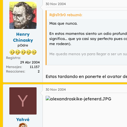
30 Nov 2004
R@sTr3r0 rebuznó:
Mas que nunca.
En estos momentos siento un odio profundo 
Henry
significa... que ya casi soy perfecto pue
Chinasky
me rodean).
pOdre
Me queda menos ya para llegar a ser un su
Registro
29 Abr 2004
Aqui es donde va la risa sadica
Mensajes
11.157
Reacciones
2
P.D
Estas tardando en ponerte el avatar de
30 Nov 2004
Y
Yahvé