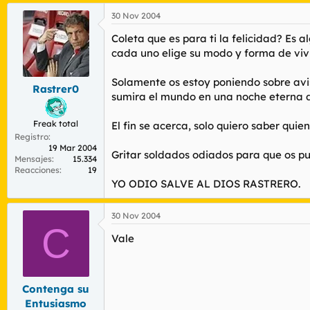
30 Nov 2004
Coleta que es para ti la felicidad? Es 
cada uno elige su modo y forma de vivir.
Solamente os estoy poniendo sobre avis
Rastrer0
sumira el mundo en una noche eterna do
Freak total
El fin se acerca, solo quiero saber quie
Registro
19 Mar 2004
Gritar soldados odiados para que os p
Mensajes
15.334
Reacciones
19
YO ODIO SALVE AL DIOS RASTRERO.
30 Nov 2004
C
Vale
Contenga su
Entusiasmo