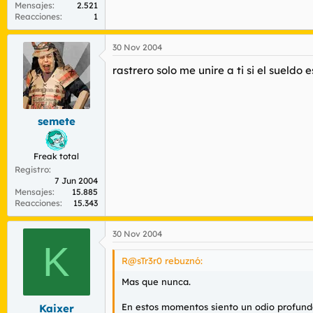
Mensajes
2.521
Reacciones
1
30 Nov 2004
rastrero solo me unire a ti si el sueldo 
semete
Freak total
Registro
7 Jun 2004
Mensajes
15.885
Reacciones
15.343
30 Nov 2004
K
R@sTr3r0 rebuznó:
Mas que nunca.
En estos momentos siento un odio profundo 
Kaixer