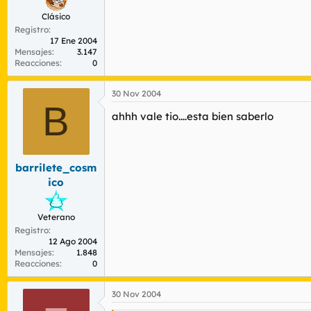
Clásico
Registro
17 Ene 2004
Mensajes
3.147
Reacciones
0
30 Nov 2004
B
ahhh vale tio....esta bien saberlo
barrilete_cosm
ico
Veterano
Registro
12 Ago 2004
Mensajes
1.848
Reacciones
0
30 Nov 2004