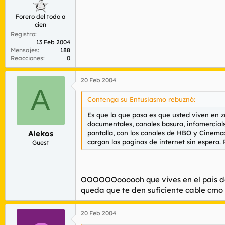
Forero del todo a
cien
Registro
13 Feb 2004
Mensajes
188
Reacciones
0
20 Feb 2004
A
Contenga su Entusiasmo rebuznó:
Es que lo que pasa es que usted viven en z
documentales, canales basura, infomercials,
pantalla, con los canales de HBO y Cinemax
Alekos
cargan las paginas de internet sin espera. 
Guest
OOOOOOoooooh que vives en el pais de 
queda que te den suficiente cable cmo 
20 Feb 2004