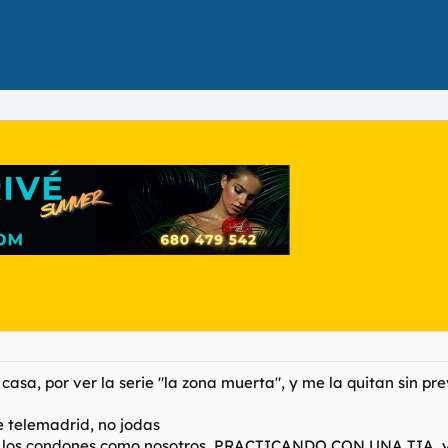
sa, por ver la serie "la zona muerta", y me la quitan sin pre
e telemadrid, no jodas
e los condones como nosotros, PRACTICANDO CON UNA TIA, y