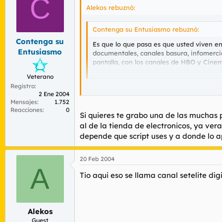
C
Alekos rebuznó:
Contenga su Entusiasmo rebuznó:
Contenga su
Es que lo que pasa es que usted viven en
Entusiasmo
documentales, canales basura, infomercial
pantalla, con los canales de HBO y Cinem
cargan las paginas de internet sin espera
Veterano
Registro
2 Ene 2004
Mensajes
1.752
OOOOOOoooooh que vives en el pais de las 
Reacciones
0
suficiente cable cmo para que te puedas ah
Si quieres te grabo una de las muchas p
al de la tienda de electronicos, ya vera
depende que script uses y a donde lo a
20 Feb 2004
A
Tio aqui eso se llama canal setelite di
Alekos
Guest