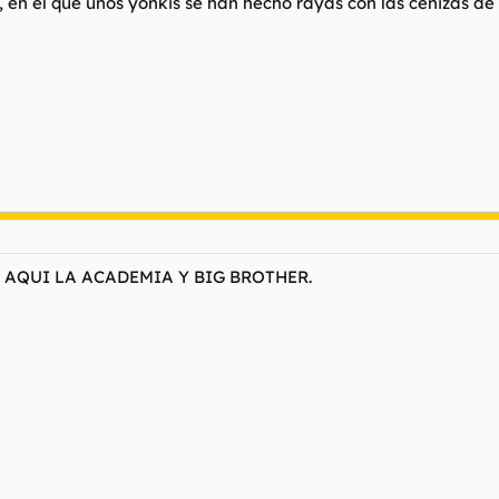
en el que unos yonkis se han hecho rayas con las cenizas de 
 AQUI LA ACADEMIA Y BIG BROTHER.