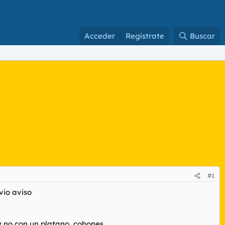
Acceder
Regístrate
Buscar
#1
vio aviso
 no con un platano, cohones