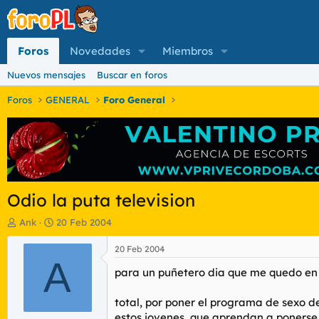
Foros
Novedades
Miembros
Nuevos mensajes
Buscar en foros
Foros
GENERAL
Foro General
Odio la puta television
I
F
Ank
20 Feb 2004
n
e
i
c
20 Feb 2004
c
A
h
para un puñetero dia que me quedo en ca
i
a
a
d
d
e
total, por poner el programa de sexo d
o
i
estos jovenes, que aprendan a poners