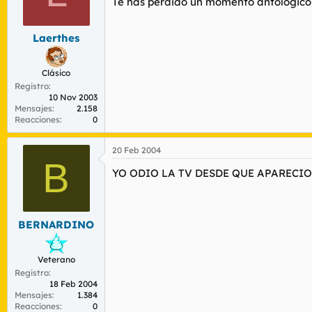
Te has perdido un momento antológico, 
Laerthes
Clásico
Registro
10 Nov 2003
Mensajes
2.158
Reacciones
0
20 Feb 2004
B
YO ODIO LA TV DESDE QUE APARECIO
BERNARDINO
Veterano
Registro
18 Feb 2004
Mensajes
1.384
Reacciones
0