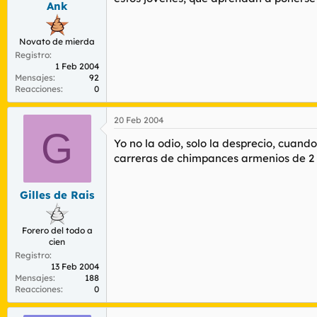
Ank
r
n
d
i
e
c
Novato de mierda
l
i
Registro
t
o
1 Feb 2004
e
Mensajes
92
m
Reacciones
0
a
20 Feb 2004
G
Yo no la odio, solo la desprecio, cuand
carreras de chimpances armenios de 2 
Gilles de Rais
Forero del todo a
cien
Registro
13 Feb 2004
Mensajes
188
Reacciones
0