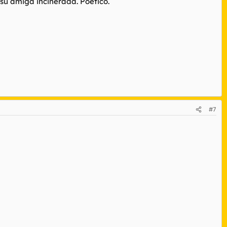
su amiga incinerada. Poético.
#7