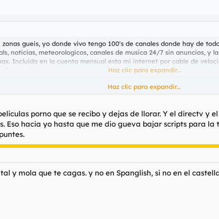
 zonas gueis, yo donde vivo tengo 100's de canales donde hay de todo 
s, noticias, meteorologicos, canales de musica 24/7 sin anuncios, y la l
ax. Incluida en la cuenta mensual esta mi internet por cable de veloc
. Pobres diablos.
Haz clic para expandir...
Haz clic para expandir...
maravillas-???? que suerte la tuya y como es eso??? joooooooder que
orcar con él y darnos así una alegria.
eliculas porno que se recibo y dejas de llorar. Y el directv y 
s. Eso hacia yo hasta que me dio gueva bajar scripts para la ta
puntes.
gital y mola que te cagas. y no en Spanglish, si no en el caste