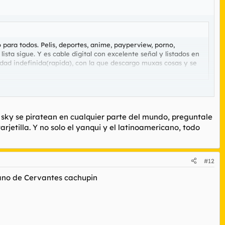
para todos. Pelis, deportes, anime, payperview, porno,
ista sigue. Y es cable digital con excelente señal y listados en
idad indefinida(rapida), con la que descargo muxas cosas y se
 guay!!!! como molas tontin. ahora solo queda que te den
el sky se piratean en cualquier parte del mundo, preguntale
rjetilla. Y no solo el yanqui y el latinoamericano, todo
#12
llano de Cervantes cachupin