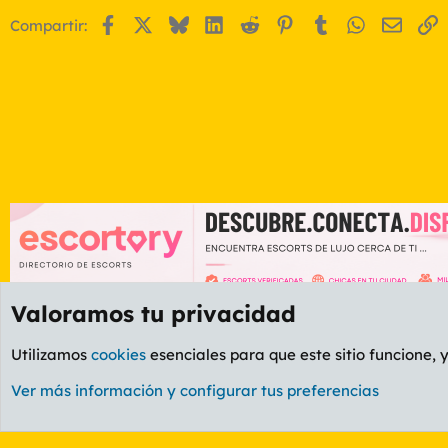
Facebook
X
Bluesky
LinkedIn
Reddit
Pinterest
Tumblr
WhatsApp
Email
E
Compartir:
Valoramos tu privacidad
Foros
GENERAL
Foro General
Utilizamos
cookies
esenciales para que este sitio funcione, 
Cookies
PL OLDSTYLE AMARILLO
Cambiar fuente
Ver más información y configurar tus preferencias