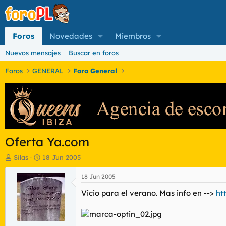
Foros
Novedades
Miembros
Nuevos mensajes
Buscar en foros
Foros
GENERAL
Foro General
Oferta Ya.com
I
F
Silas
18 Jun 2005
n
e
i
c
18 Jun 2005
c
h
Vicio para el verano. Mas info en -->
ht
i
a
a
d
d
e
o
i