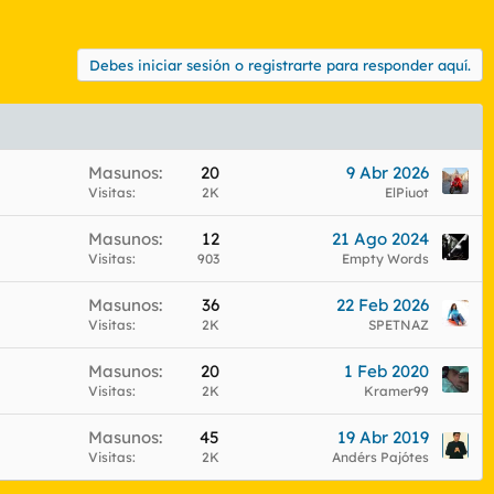
Debes iniciar sesión o registrarte para responder aquí.
Masunos
20
9 Abr 2026
Visitas
2K
ElPiuot
Masunos
12
21 Ago 2024
Visitas
903
Empty Words
Masunos
36
22 Feb 2026
Visitas
2K
SPETNAZ
Masunos
20
1 Feb 2020
Visitas
2K
Kramer99
Masunos
45
19 Abr 2019
Visitas
2K
Andérs Pajótes