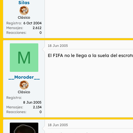
Silas
r
n
d
i
e
c
Clásico
l
i
Registro
6 Oct 2004
t
o
Mensajes
2.612
e
Reacciones
0
m
a
18 Jun 2005
M
El FIFA no le llega a la suela del escr
__Moroder__
Clásico
Registro
8 Jun 2005
Mensajes
2.134
Reacciones
0
18 Jun 2005