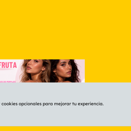
nlace
y cookies opcionales para mejorar tu experiencia.
Español (ES)
C
®
Community platform by XenForo
© 2010-2026 XenForo Ltd.