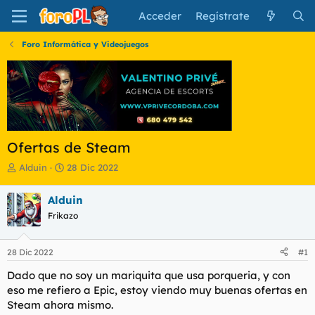
Acceder
Regístrate
Foro Informática y Videojuegos
Ofertas de Steam
I
F
Alduin
28 Dic 2022
n
e
i
c
Alduin
c
h
Frikazo
i
a
a
d
d
e
28 Dic 2022
#1
o
i
r
n
Dado que no soy un mariquita que usa porqueria, y con
d
i
eso me refiero a Epic, estoy viendo muy buenas ofertas en
e
c
Steam ahora mismo.
l
i