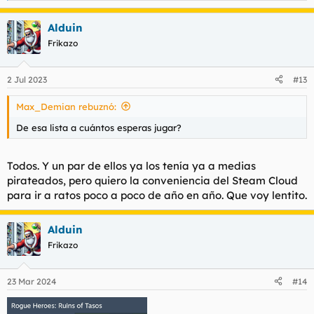
e
Los dos de South Park
a
LA Noire
Alduin
c
Helldivers (el primero, estilo Diablo MP)
c
Frikazo
i
o
n
2 Jul 2023
#13
e
s
Max_Demian rebuznó:
:
De esa lista a cuántos esperas jugar?
Todos. Y un par de ellos ya los tenía ya a medias
pirateados, pero quiero la conveniencia del Steam Cloud
para ir a ratos poco a poco de año en año. Que voy lentito.
Alduin
Frikazo
23 Mar 2024
#14