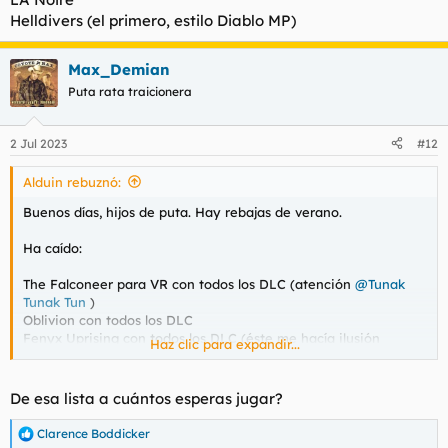
Helldivers (el primero, estilo Diablo MP)
Max_Demian
Puta rata traicionera
2 Jul 2023
#12
Alduin rebuznó:
Buenos días, hijos de puta. Hay rebajas de verano.
Ha caído:
The Falconeer para VR con todos los DLC (atención
@Tunak
Tunak Tun
)
Oblivion con todos los DLC
Fenyx Uprising con todos los DLC (éste me hacía ilusión
Haz clic para expandir...
porque el pirateado me estaba calentando el PC y estaba
carísimo, además está en GeforceNow para cuando esté de
viaje)
De esa lista a cuántos esperas jugar?
Riders Republic (una especie de actividades multiplayer GTA V
pero más molón, además es nuevo no tiene ni un mes, tiene
Clarence Boddicker
R
reviews 9/10 en todos lados)