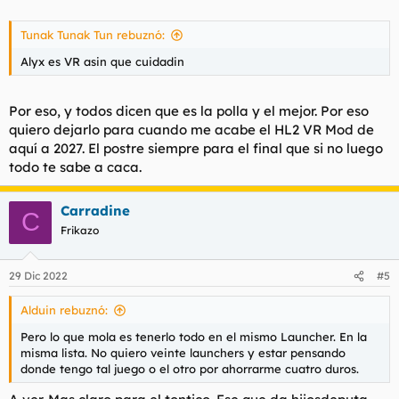
www.allkeyshop.com
Tunak Tunak Tun rebuznó:
https://store.epicgames.com/es-ES/p/tiny-tinas-wonderlands
que con el cupón de descuento del 25% se te quedan en 22 y
Alyx es VR asin que cuidadin
medio.
En Steam son 30.
Por eso, y todos dicen que es la polla y el mejor. Por eso
quiero dejarlo para cuando me acabe el HL2 VR Mod de
Witcher, entiendo que el 3 está al mismo precio en Steam y en
aquí a 2027. El postre siempre para el final que si no luego
gog. Pero en gog te dan cuatro cosillas de regalo, un traje
todo te sabe a caca.
completo y un par de espadas. Igual con el Blade Runner, hay
alguna chorradilla mas en gog y el juego original.
Carradine
C
Alyx ahora está igual o mas caro en tiendas de keys que en
Frikazo
Steam. Ahí, ahora mismo, mejor Steam.
29 Dic 2022
#5
Alduin rebuznó:
Pero lo que mola es tenerlo todo en el mismo Launcher. En la
misma lista. No quiero veinte launchers y estar pensando
donde tengo tal juego o el otro por ahorrarme cuatro duros.