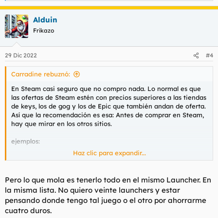
e
a
Alduin
c
c
Frikazo
i
o
n
29 Dic 2022
#4
e
s
Carradine rebuznó:
:
En Steam casi seguro que no compro nada. Lo normal es que
las ofertas de Steam estén con precios superiores a las tiendas
de keys, los de gog y los de Epic que también andan de oferta.
Así que la recomendación es esa: Antes de comprar en Steam,
hay que mirar en los otros sitios.
ejemplos:
Haz clic para expandir...
El Tina's Wonderlans:
Pero lo que mola es tenerlo todo en el mismo Launcher. En
Buy Tiny Tina’s Wonderlands CD Key Compare Prices
la misma lista. No quiero veinte launchers y estar
Buy Tiny Tina’s Wonderlands CD KEY Compare Prices.
pensando donde tengo tal juego o el otro por ahorrarme
Activate the CD Key on your Steam client to download
Tiny Tina’s Wonderlands. Save money and find the
cuatro duros.
best deal.