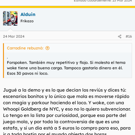
Editado cobardemente:
23 Mar 2024
Alduin
Frikazo
24 Mar 2024
#16
Carradine rebuznó:
.
Forspoken. También muy repetitivo y flojo. Si molesta el tema
woke tiene una buena carga. Tampoco gastaría dinero en él.
Esos 30 pavos ni loco.
Jugué a la demo y es lo que decían los reviús y dices tú:
escenarios bonitos y lo único que mola es moverse rápido
con magia y parkour haciendo el loco. Y woke, con una
Whoopi Goldberg de NYC, y eso no lo quiero subvencionar.
Lo tengo en la lista por curiosidad, porque esa parte del
juego mola, y por toda la controversia de que es una
estafa, y si un día está a 5 euros lo compro para eso, para
ir a toda hostia por el mundo abierto dos horas,