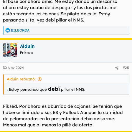
El base por ahora amic. Me estoy dando un descanso
ahora estoy acabo de despegar y los dos piratas me
están tocando los cojones. Se pilota de culo. Estoy
pensando si tal vez debí pillar el NMS.
BILBOKOA
R
e
a
Alduin
c
c
Frikazo
i
o
n
30 Nov 2024
#25
e
s
Alduin rebuznó:
:
debí
. Estoy pensando que
pillar el NMS.
Fiksed. Por ahora es aburrido de cojones. Se tenían que
haberse limitado a sus ES y Fallout. Aunque la cantidad
de pelomoradas en la presentación debío avisarme.
Menos mal que al menos lo pillé de oferta.