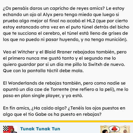
t
o
e
¿Os pensáis daros un capricho de reyes amics? Le estoy
m
echando un ojo al Alyx pero tengo miedo que luego si
a
pruebo algo mejor al final no acabó el HL2 (que por cierto
estoy estancado otra vez en el puto túnel detrás del bicho
que te succiona el cerebro, el túnel está lleno de grises de
los que no puedo ni pasar huyendo, y no tengo munición).
Veo el Witcher y el Blaid Rraner rebajados también, pero
el primero nunca me gustó tanto y el segundo me lo
quiero guardar por si un día me pillo la Switxh de nuevo.
Que con la pantalla táctil debe mola.
El Wonderlands de rebajas también, pero como nadie se
apuntó un día cae de Torrente (me refiero a la peli), me lo
paso en plan single player, y ya está.
En fin amics, ¿Ha caído algo? ¿Tenéis los ojos puestos en
algo que el tío Gabe os ha puesto en rebajas?
Tunak Tunak Tun