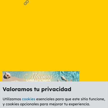
Enlace
e
t
a
s
Valoramos tu privacidad
Utilizamos
cookies
esenciales para que este sitio funcione,
y cookies opcionales para mejorar tu experiencia.
Foro Informática y Videojuegos