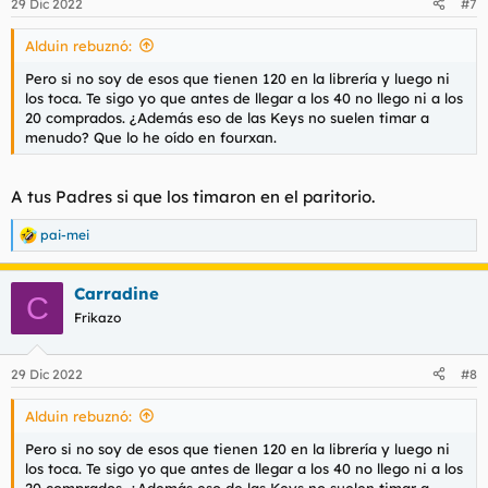
29 Dic 2022
#7
Alduin rebuznó:
Pero si no soy de esos que tienen 120 en la librería y luego ni
los toca. Te sigo yo que antes de llegar a los 40 no llego ni a los
20 comprados. ¿Además eso de las Keys no suelen timar a
menudo? Que lo he oído en fourxan.
A tus Padres si que los timaron en el paritorio.
pai-mei
R
e
a
Carradine
c
C
c
Frikazo
i
o
n
29 Dic 2022
#8
e
s
Alduin rebuznó:
:
Pero si no soy de esos que tienen 120 en la librería y luego ni
los toca. Te sigo yo que antes de llegar a los 40 no llego ni a los
20 comprados. ¿Además eso de las Keys no suelen timar a