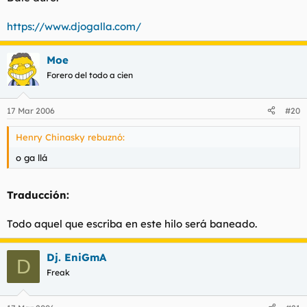
https://www.djogalla.com/
Moe
Forero del todo a cien
17 Mar 2006
#20
Henry Chinasky rebuznó:
o ga llá
Traducción:
Todo aquel que escriba en este hilo será baneado.
Dj. EniGmA
D
Freak