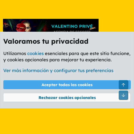
Valoramos tu privacidad
Utilizamos
cookies
esenciales para que este sitio funcione,
y cookies opcionales para mejorar tu experiencia.
Foro General
Ver más información y configurar tus preferencias
Cookies
PL OLDSTYLE AMARILLO
Cambiar fuente
Español (ES)
Arri
Aceptar todas las cookies
Contáctanos
Términos y reglas
Política de privacidad
Ayuda
R
Pie
S
Rechazar cookies opcionales
S
®
Community platform by XenForo
© 2010-2026 XenForo Ltd.