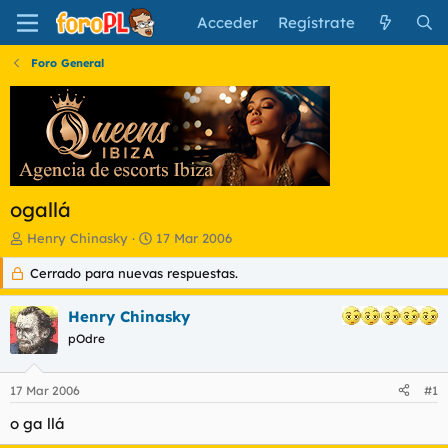
Acceder
Regístrate
Foro General
ogallá
I
F
Henry Chinasky
17 Mar 2006
n
e
Cerrado para nuevas respuestas.
i
c
c
h
i
a
Henry Chinasky
a
d
pOdre
d
e
o
i
r
n
17 Mar 2006
#1
d
i
e
c
o ga llá
l
i