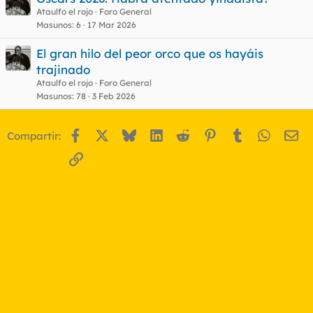
Ataulfo el rojo
Foro General
t
Masunos
6
17 Mar 2026
El gran hilo del peor orco que os hayáis
trajinado
Ataulfo el rojo
Foro General
Masunos
78
3 Feb 2026
Facebook
X
Bluesky
LinkedIn
Reddit
Pinterest
Tumblr
WhatsA
Em
Compartir:
Enlace