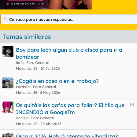
Cerrado para nuevas respuestas.
Temas similares
Boy para león algun club o chica para ir a
bombear
ñañi
Foro General
Masunos
29
10 Jul 2026
¿Cagáis en casa o en el trabajo?
Lord90s
Foro General
Masunos
35
8 May 2026
E
Os quitáis las gafas para follar? El hilo que
n
INCENDIÓ a GoogleTm
c
Venisio
Foro General
u
Masunos
29
20 Abr 2026
e
Oscars 2026. Habrá atentado yihadista?
s