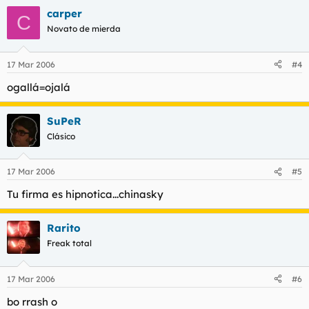
carper
C
Novato de mierda
17 Mar 2006
#4
ogallá=ojalá
SuPeR
Clásico
17 Mar 2006
#5
Tu firma es hipnotica...chinasky
Rarito
Freak total
17 Mar 2006
#6
bo rrash o