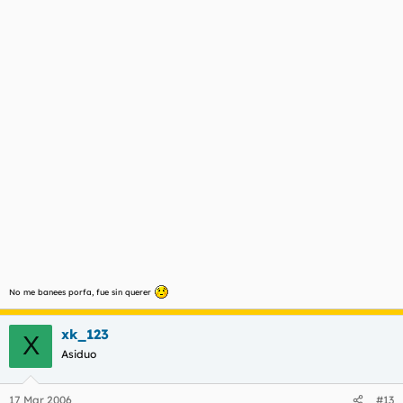
No me banees porfa, fue sin querer
xk_123
X
Asiduo
17 Mar 2006
#13