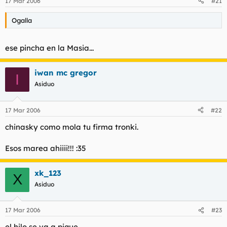
17 Mar 2006
#21
Ogalla
ese pincha en la Masia...
iwan mc gregor
I
Asiduo
17 Mar 2006
#22
chinasky como mola tu firma tronki.
Esos marea ahiiii!!! :35
xk_123
X
Asiduo
17 Mar 2006
#23
el hilo se va a pique