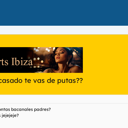
 casado te vas de putas??
montas bacanales padres?
 jejejeje?