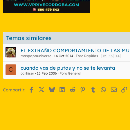
Temas similares
EL EXTRAÑO COMPORTAMIENTO DE LAS MUJ
maspapauniverso
14 Oct 2014
Foro Rapiñas
12
13
14
cuando vas de putas y no se te levanta
C
carhiser
15 Feb 2006
Foro General
Facebook
X
Bluesky
LinkedIn
Reddit
Pinterest
Tumblr
WhatsApp
Email
E
Compartir: