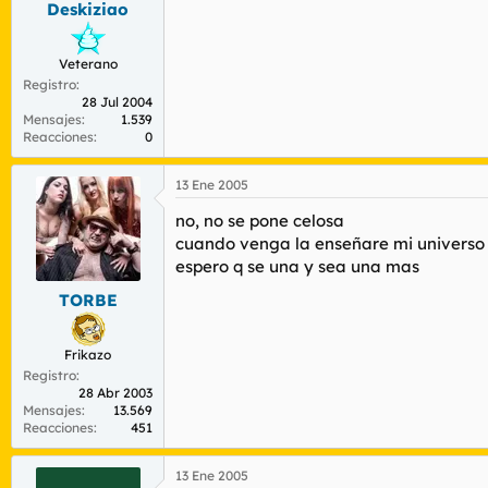
Deskiziao
r
n
d
i
e
c
Veterano
l
i
Registro
t
o
28 Jul 2004
e
Mensajes
1.539
m
Reacciones
0
a
13 Ene 2005
no, no se pone celosa
cuando venga la enseñare mi universo
espero q se una y sea una mas
TORBE
Frikazo
Registro
28 Abr 2003
Mensajes
13.569
Reacciones
451
13 Ene 2005