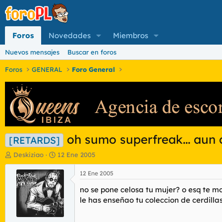
Foros
Novedades
Miembros
Nuevos mensajes
Buscar en foros
Foros
GENERAL
Foro General
oh sumo superfreak... aun
[RETARDS]
I
F
Deskiziao
12 Ene 2005
n
e
i
c
12 Ene 2005
c
h
no se pone celosa tu mujer? o esq te 
i
a
a
d
le has enseñao tu coleccion de cerdillas
d
e
o
i