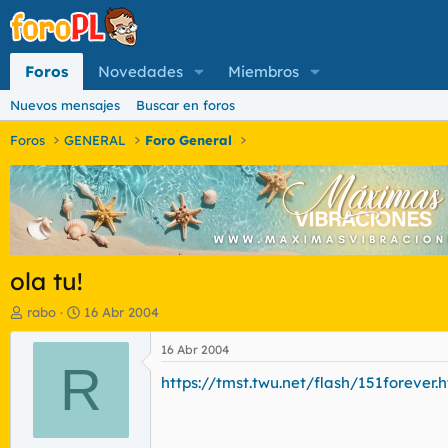
Foros
Novedades
Miembros
Nuevos mensajes
Buscar en foros
Foros
GENERAL
Foro General
ola tu!
I
F
rabo
16 Abr 2004
n
e
i
c
16 Abr 2004
c
R
h
https://tmst.twu.net/flash/151forever.
i
a
a
d
d
e
o
i