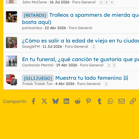
John McClane
16 Jul 2026
Foro General
2
3
4
Trolleos a spammers de mierda que 
[RETARDS]
bosta aquí)
patizambo
22 Abr 2026
Foro General
¿Cómo es salir a la edad de viejo en tu ciu
GoogleTM
11 Jul 2026
Foro General
2
En tu funeral, ¿qué canción te gustaría que p
Cachondo Mental
19 Abr 2026
Foro General
2
3
Muestra tu lado femenino 👯
[GILIJUEGO]
Trolak Trolak Tun
4 Abr 2026
Foro General
2
Facebook
X
Bluesky
LinkedIn
Reddit
Pinterest
Tumblr
WhatsApp
Email
E
Compartir: