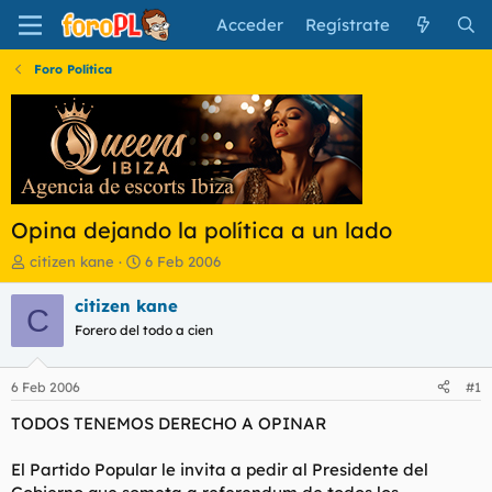
Acceder
Regístrate
Foro Política
Opina dejando la política a un lado
I
F
citizen kane
6 Feb 2006
n
e
i
c
citizen kane
C
c
h
Forero del todo a cien
i
a
a
d
d
e
6 Feb 2006
#1
o
i
r
n
TODOS TENEMOS DERECHO A OPINAR
d
i
e
c
El Partido Popular le invita a pedir al Presidente del
l
i