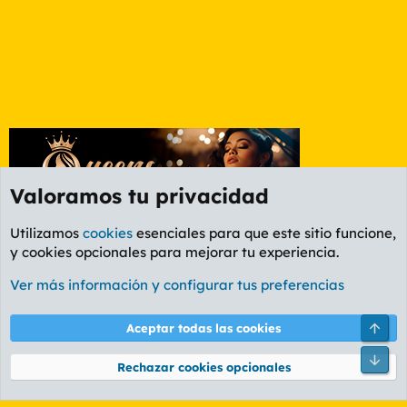
Valoramos tu privacidad
Utilizamos
cookies
esenciales para que este sitio funcione,
y cookies opcionales para mejorar tu experiencia.
Foro Política
Ver más información y configurar tus preferencias
Cookies
PL OLDSTYLE AMARILLO
Cambiar fuente
Español (ES)
Arri
Aceptar todas las cookies
Contáctanos
Términos y reglas
Política de privacidad
Ayuda
R
Pie
S
Rechazar cookies opcionales
S
®
Community platform by XenForo
© 2010-2026 XenForo Ltd.