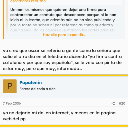
oscarbares rebuznó:
Ummm los mismos que quieren dejar una firma para
contrarestar un estatuto que desconocen porque ni lo han
leído ni lo leerán, que además aún no ha sido publicado y
por lo tanto no saben ni por referencias como quedará y
que ha seguido los cauces que marcan las cortes para ser
Haz clic para expandir...
aprobado tal como marca la ley, constitución etc...?... si
hago demagogia me avisas....
Haz clic para expandir...
yo creo que oscar se referia a gente como la señora que
salio el otro dia en el telediario diciendo "yo firmo contra
En dicha página hay informaciópn sobre el Estatuto.Antes de
cataluña y por que soy española", se le veia con pinta de
postear lee los post de las otras personas.No obstante doy por
estar muy, pero que muy, informada...
echo que leis el periodico y veis las noticias,en dichos medios
se ha informado de los artículos más polémicos.
Papalenin
P
Forero del todo a cien
7 Feb 2006
#20
yo no dejaria mi dni en internet, y menos en la pagina
web del pp