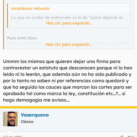
oscarbares rebuznó:
Lo que no acabo de entennder es lo de "opina dejando la
politica a un lado"...
Haz clic para expandir...
Pues está claro.
Muchos elementos, simplemente porque la iniciativa es del PP,
Haz clic para expandir...
ya ni la quieren ver.
Por ejemplo yo se de algun militante psoe que le toca los
cojones el tema del estatut. Claro que antes morir que apoyar
Ummm los mismos que quieren dejar una firma para
al PP.
contrarestar un estatuto que desconocen porque ni lo han
leído ni lo leerán, que además aún no ha sido publicado y
por lo tanto no saben ni por referencias como quedará y
que ha seguido los cauces que marcan las cortes para ser
aprobado tal como marca la ley, constitución etc...?... si
hago demagogia me avisas....
Vaserqueno
Clásico