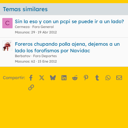
Temas similares
Sin la eso y con un pcpi se puede ir a un lado?
C
Cermeza
Foro General
Masunos
29
19 Abr 2012
Foreros chupando polla ajena, dejemos a un
lado los forofismos por Navidac
Berbatov
Foro Deportes
Masunos
62
15 Ene 2012
Facebook
X
Bluesky
LinkedIn
Reddit
Pinterest
Tumblr
WhatsA
Em
Compartir:
Enlace