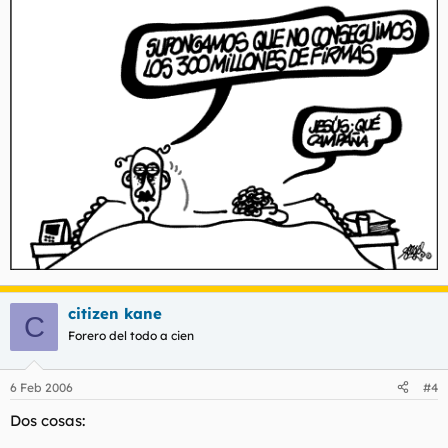
citizen kane
C
Forero del todo a cien
6 Feb 2006
#4
Dos cosas: