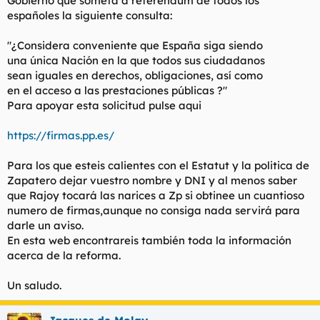
Gobierno que someta a referendum de todos los
t
o
españoles la siguiente consulta:
e
m
a
"¿Considera conveniente que España siga siendo
una única Nación en la que todos sus ciudadanos
sean iguales en derechos, obligaciones, así como
en el acceso a las prestaciones públicas ?"
Para apoyar esta solicitud pulse aqui
https://firmas.pp.es/
Para los que esteis calientes con el Estatut y la politica de
Zapatero dejar vuestro nombre y DNI y al menos saber
que Rajoy tocará las narices a Zp si obtinee un cuantioso
numero de firmas,aunque no consiga nada servirá para
darle un aviso.
En esta web encontrareis también toda la información
acerca de la reforma.
Un saludo.