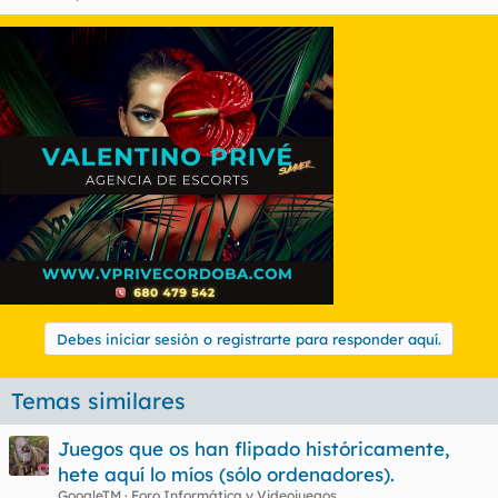
Debes iniciar sesión o registrarte para responder aquí.
Temas similares
Juegos que os han flipado históricamente,
hete aquí lo míos (sólo ordenadores).
GoogleTM
Foro Informática y Videojuegos