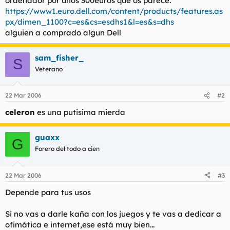
ordenador por unos 300euros que os parece.
t
o
https://www1.euro.dell.com/content/products/features.as
e
px/dimen_1100?c=es&cs=esdhs1&l=es&s=dhs
m
a
alguien a comprado algun Dell
sam_fisher_
S
Veterano
22 Mar 2006
#2
celeron
es una putisima mierda
guaxx
G
Forero del todo a cien
22 Mar 2006
#3
Depende para tus usos
Si no vas a darle kaña con los juegos y te vas a dedicar a
ofimática e internet,ese está muy bien...