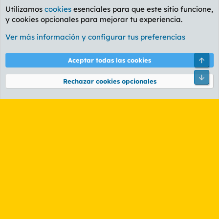
Utilizamos
cookies
esenciales para que este sitio funcione,
y cookies opcionales para mejorar tu experiencia.
Foro Informática y Videojuegos
Ver más información y configurar tus preferencias
Cookies
PL OLDSTYLE AMARILLO
Cambiar fuente
Español (ES)
Arri
Aceptar todas las cookies
Contáctanos
Términos y reglas
Política de privacidad
Ayuda
R
Pie
S
Rechazar cookies opcionales
S
®
Community platform by XenForo
© 2010-2026 XenForo Ltd.