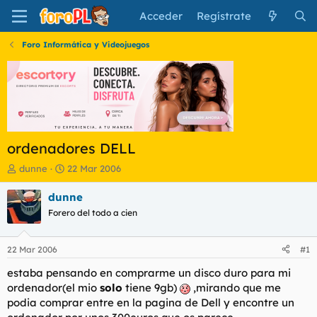
Acceder
Regístrate
Foro Informática y Videojuegos
ordenadores DELL
I
F
dunne
22 Mar 2006
n
e
i
c
dunne
c
h
Forero del todo a cien
i
a
a
d
d
e
22 Mar 2006
#1
o
i
r
n
estaba pensando en comprarme un disco duro para mi
d
i
ordenador(el mio
solo
tiene 9gb)
,mirando que me
e
c
podia comprar entre en la pagina de Dell y encontre un
l
i