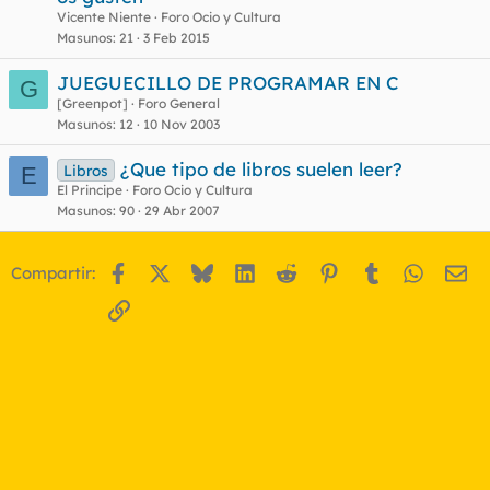
Vicente Niente
Foro Ocio y Cultura
Masunos
21
3 Feb 2015
JUEGUECILLO DE PROGRAMAR EN C
G
[Greenpot]
Foro General
Masunos
12
10 Nov 2003
¿Que tipo de libros suelen leer?
Libros
E
El Principe
Foro Ocio y Cultura
Masunos
90
29 Abr 2007
Facebook
X
Bluesky
LinkedIn
Reddit
Pinterest
Tumblr
WhatsA
Em
Compartir:
Enlace