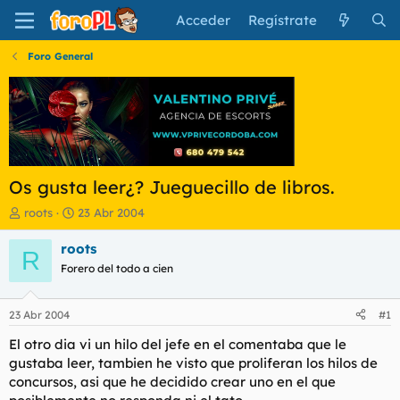
Acceder
Regístrate
Foro General
Os gusta leer¿? Jueguecillo de libros.
I
F
roots
23 Abr 2004
n
e
i
c
roots
R
c
h
Forero del todo a cien
i
a
a
d
d
e
23 Abr 2004
#1
o
i
r
n
El otro dia vi un hilo del jefe en el comentaba que le
d
i
gustaba leer, tambien he visto que proliferan los hilos de
e
c
concursos, asi que he decidido crear uno en el que
l
i