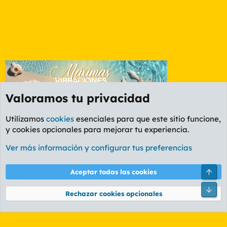
Valoramos tu privacidad
Utilizamos
cookies
esenciales para que este sitio funcione,
y cookies opcionales para mejorar tu experiencia.
Foro General
Ver más información y configurar tus preferencias
Cookies
PL OLDSTYLE AMARILLO
Cambiar fuente
Español (ES)
Arri
Aceptar todas las cookies
Contáctanos
Términos y reglas
Política de privacidad
Ayuda
R
Pie
S
Rechazar cookies opcionales
S
®
Community platform by XenForo
© 2010-2026 XenForo Ltd.