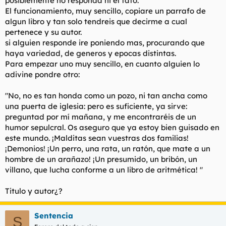
posiblemente no responda ni el tato.
t
o
El funcionamiento, muy sencillo, copiare un parrafo de
e
algun libro y tan solo tendreis que decirme a cual
m
a
pertenece y su autor.
si alguien responde ire poniendo mas, procurando que
haya variedad, de generos y epocas distintas.
Para empezar uno muy sencillo, en cuanto alguien lo
adivine pondre otro:
"No, no es tan honda como un pozo, ni tan ancha como
una puerta de iglesia: pero es suficiente, ya sirve:
preguntad por mí mañana, y me encontraréis de un
humor sepulcral. Os aseguro que ya estoy bien guisado en
este mundo. ¡Malditas sean vuestras dos familias!
¡Demonios! ¡Un perro, una rata, un ratón, que mate a un
hombre de un arañazo! ¡Un presumido, un bribón, un
villano, que lucha conforme a un libro de aritmética! "
Titulo y autor¿?
Sentencia
S