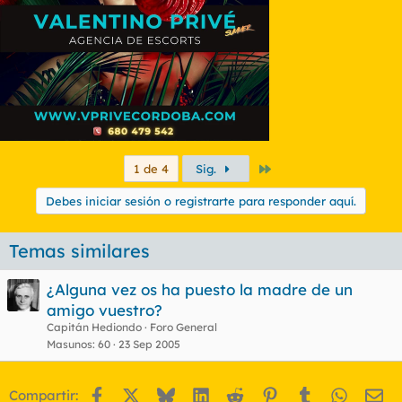
Último
1 de 4
Sig.
Debes iniciar sesión o registrarte para responder aquí.
Temas similares
¿Alguna vez os ha puesto la madre de un
amigo vuestro?
Capitán Hediondo
Foro General
Masunos
60
23 Sep 2005
Facebook
X
Bluesky
LinkedIn
Reddit
Pinterest
Tumblr
WhatsA
Em
Compartir: