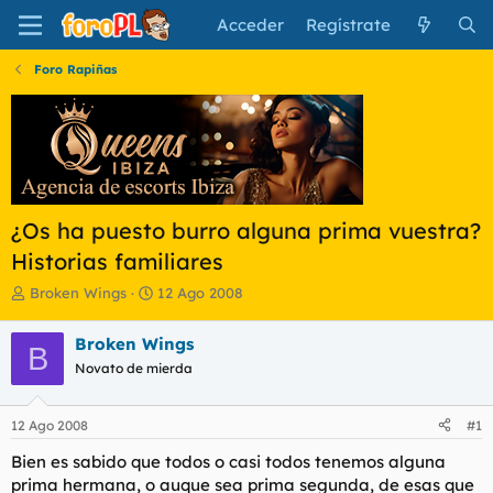
Acceder
Regístrate
Foro Rapiñas
¿Os ha puesto burro alguna prima vuestra?
Historias familiares
I
F
Broken Wings
12 Ago 2008
n
e
i
c
Broken Wings
B
c
h
Novato de mierda
i
a
a
d
d
e
12 Ago 2008
#1
o
i
r
n
Bien es sabido que todos o casi todos tenemos alguna
d
i
prima hermana, o auque sea prima segunda, de esas que
e
c