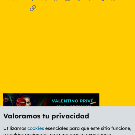
Enlace
Valoramos tu privacidad
Utilizamos
cookies
esenciales para que este sitio funcione,
y cookies opcionales para mejorar tu experiencia.