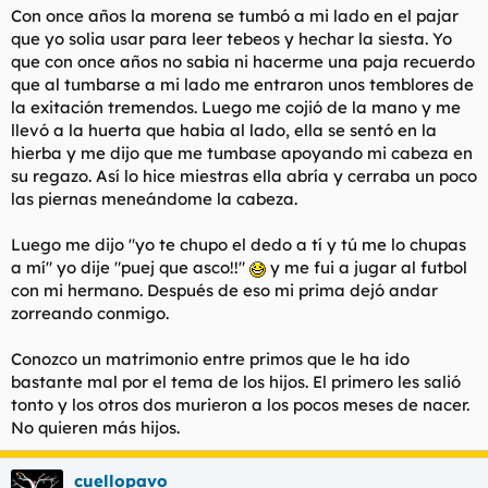
Con once años la morena se tumbó a mi lado en el pajar
que yo solia usar para leer tebeos y hechar la siesta. Yo
que con once años no sabia ni hacerme una paja recuerdo
que al tumbarse a mi lado me entraron unos temblores de
la exitación tremendos. Luego me cojió de la mano y me
llevó a la huerta que habia al lado, ella se sentó en la
hierba y me dijo que me tumbase apoyando mi cabeza en
su regazo. Así lo hice miestras ella abría y cerraba un poco
las piernas meneándome la cabeza.
Luego me dijo "yo te chupo el dedo a tí y tú me lo chupas
a mí" yo dije "puej que asco!!"
y me fui a jugar al futbol
con mi hermano. Después de eso mi prima dejó andar
zorreando conmigo.
Conozco un matrimonio entre primos que le ha ido
bastante mal por el tema de los hijos. El primero les salió
tonto y los otros dos murieron a los pocos meses de nacer.
No quieren más hijos.
cuellopavo