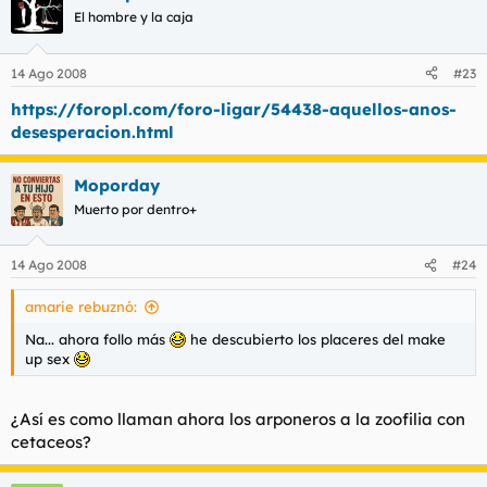
El hombre y la caja
14 Ago 2008
#23
https://foropl.com/foro-ligar/54438-aquellos-anos-
desesperacion.html
Moporday
Muerto por dentro+
14 Ago 2008
#24
amarie rebuznó:
Na... ahora follo más
he descubierto los placeres del make
up sex
¿Así es como llaman ahora los arponeros a la zoofilia con
cetaceos?