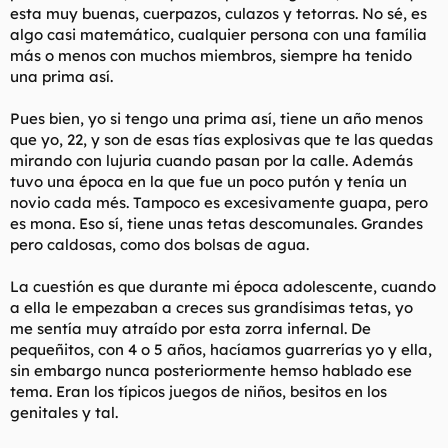
esta muy buenas, cuerpazos, culazos y tetorras. No sé, es
l
i
algo casi matemático, cualquier persona con una família
t
o
e
más o menos con muchos miembros, siempre ha tenido
m
una prima así.
a
Pues bien, yo si tengo una prima así, tiene un año menos
que yo, 22, y son de esas tías explosivas que te las quedas
mirando con lujuria cuando pasan por la calle. Además
tuvo una época en la que fue un poco putón y tenía un
novio cada més. Tampoco es excesivamente guapa, pero
es mona. Eso sí, tiene unas tetas descomunales. Grandes
pero caldosas, como dos bolsas de agua.
La cuestión es que durante mi época adolescente, cuando
a ella le empezaban a creces sus grandísimas tetas, yo
me sentía muy atraído por esta zorra infernal. De
pequeñitos, con 4 o 5 años, hacíamos guarrerías yo y ella,
sin embargo nunca posteriormente hemso hablado ese
tema. Eran los típicos juegos de niños, besitos en los
genitales y tal.