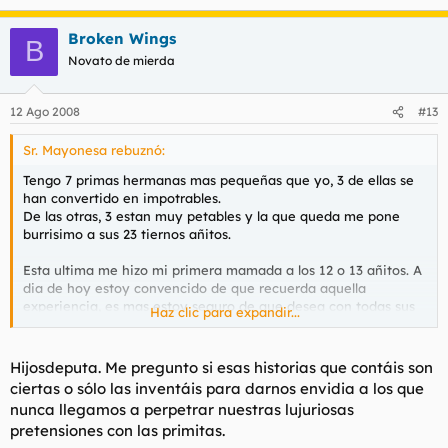
Broken Wings
B
Novato de mierda
12 Ago 2008
#13
Sr. Mayonesa rebuznó:
Tengo 7 primas hermanas mas pequeñas que yo, 3 de ellas se
han convertido en impotrables.
De las otras, 3 estan muy petables y la que queda me pone
burrisimo a sus 23 tiernos añitos.
Esta ultima me hizo mi primera mamada a los 12 o 13 añitos. A
dia de hoy estoy convencido de que recuerda aquella
experiencia, es mas estoy seguro de que desea con todas sus
Haz clic para expandir...
fuerzas que la empotre sin piedad.
Aun recuerdo con nostalgia el dulce sabor a orin de su
Hijosdeputa. Me pregunto si esas historias que contáis son
pequeña almejita y como me apretaba la cabeza contra ella.
ciertas o sólo las inventáis para darnos envidia a los que
nunca llegamos a perpetrar nuestras lujuriosas
pretensiones con las primitas.