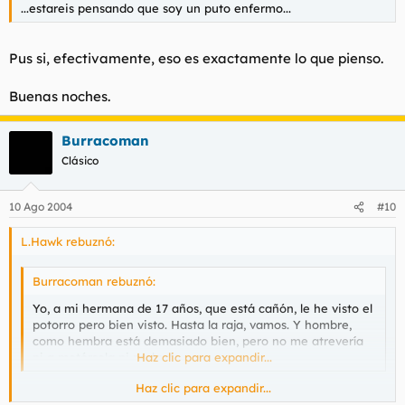
...estareis pensando que soy un puto enfermo...
Pus si, efectivamente, eso es exactamente lo que pienso.
Buenas noches.
Burracoman
Clásico
10 Ago 2004
#10
L.Hawk rebuznó:
Burracoman rebuznó:
Yo, a mi hermana de 17 años, que está cañón, le he visto el
potorro pero bien visto. Hasta la raja, vamos. Y hombre,
como hembra está demasiado bien, pero no me atrevería
ni a metérsela ni nada de eso.
Haz clic para expandir...
Haz clic para expandir...