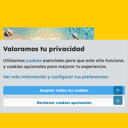
Valoramos tu privacidad
Utilizamos
cookies
esenciales para que este sitio funcione,
y cookies opcionales para mejorar tu experiencia.
Foro General
Ver más información y configurar tus preferencias
Cookies
PL OLDSTYLE AMARILLO
Cambiar fuente
Español (ES)
Arri
Aceptar todas las cookies
Contáctanos
Términos y reglas
Política de privacidad
Ayuda
R
Pie
S
Rechazar cookies opcionales
S
®
Community platform by XenForo
© 2010-2026 XenForo Ltd.