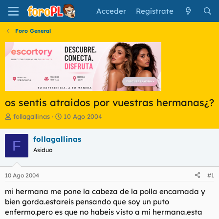
Acceder
Regístrate
Foro General
os sentis atraidos por vuestras hermanas¿?
I
F
follagallinas
10 Ago 2004
n
e
i
c
follagallinas
F
c
h
Asiduo
i
a
a
d
d
e
10 Ago 2004
#1
o
i
r
n
mi hermana me pone la cabeza de la polla encarnada y
d
i
bien gorda.estareis pensando que soy un puto
e
c
enfermo.pero es que no habeis visto a mi hermana.esta
l
i