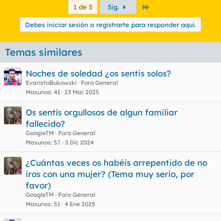
Último
1 de 3
Sig.
Debes iniciar sesión o registrarte para responder aquí.
Temas similares
Noches de soledad ¿os sentis solos?
EvaristoBukowski
Foro General
Masunos
41
23 Mar 2025
Os sentís orgullosos de algun familiar
fallecido?
GoogleTM
Foro General
Masunos
57
3 Dic 2024
¿Cuántas veces os habéis arrepentido de no
iros con una mujer? (Tema muy serio, por
favor)
GoogleTM
Foro General
Masunos
51
4 Ene 2025