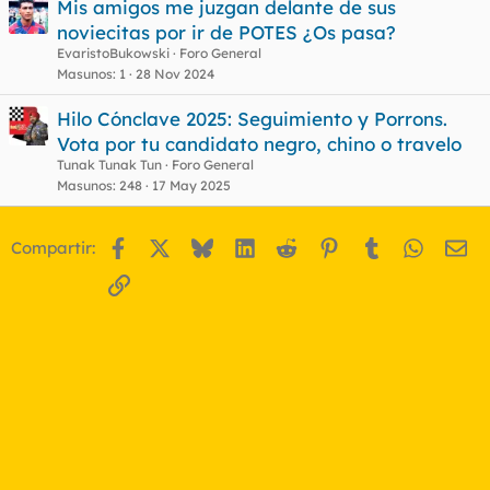
Mis amigos me juzgan delante de sus
noviecitas por ir de POTES ¿Os pasa?
EvaristoBukowski
Foro General
Masunos
1
28 Nov 2024
Hilo Cónclave 2025: Seguimiento y Porrons.
Vota por tu candidato negro, chino o travelo
Tunak Tunak Tun
Foro General
Masunos
248
17 May 2025
Facebook
X
Bluesky
LinkedIn
Reddit
Pinterest
Tumblr
WhatsA
Em
Compartir:
Enlace