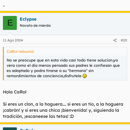
..
Eclypse
E
Novato de mierda
11 Ago 2004
#20
CaRol rebuznó:
No se preocupe que en esta vida casi todo tiene solucion,ya
vera como el dia menos pensado sus padres le confiesan que
es adoptado y podra tirarse a su "hermana" sin
remordimientos de conciencia,disfrutela
Hola CaRol
Si eres un clon, a la hoguera.... si eres un tio, a la hoguera
¡cabrón! y si eres una chica ¡bienvenida! y, siguiendo la
tradición, ¡escaneese las tetas! :D