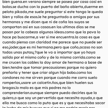
bien guena.en verano siempre se pasea por casa casi en
t
o
e
bolas.se ducha con la puerta del baño abierta,duerme en
m
pelota pikada,me suele preguntar si este tanga le queda
a
bien y rollos de esos.le he preguntado a amigos por sus
hermanas y me dicen que ni de coña las suyas se
comportan asi en sus casas.en los ultimos dias se me
pasan por la cabeza algunas ideas.como que la pava lo
hace pa buscarme,a ver si me encuentra.la cosa es que
cuando pienso con claridad me parece que no puede ser
eso,joder,que es mi hermana.pero que coño,acaso no son
todas unas putas¿?que le va a importar que yo haya
salido por el mismo coño y de la misma corrida.como se
me crucen los cables la doy amor de hermano a base de
bien.tendre que tomar precausiones porque no quiero
preñarla y tener que criar algun hijo bobo.como los
condones no me sirven porque cuando me corro suelo
romperlos,usare un calcetin.ños,que bien huelen sus
bragas.lo malo es que mis padres no lo
comprenderian.aunque siempre puedo decirles que la
quiero,o que soy un pervertido que necesita ayuda,o que
ella me busca como la puta que es y que necesitaba sacar
la leche de mis huevos,que si no me podria morir por