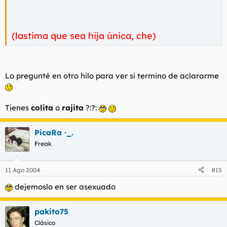
(lastima que sea hija única, che)
Lo pregunté en otro hilo para ver si termino de aclararme
Tienes
colita
o
rajita
?:?:
PicaRa ·_.
Freak
11 Ago 2004
#15
dejemoslo en ser asexuado
pakito75
Clásico