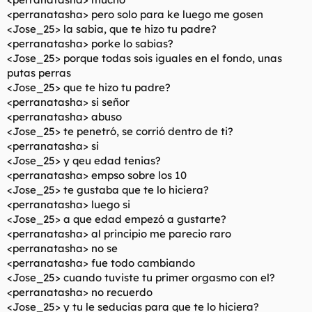
<perranatasha> pero solo para ke luego me gosen
<Jose_25> la sabia, que te hizo tu padre?
<perranatasha> porke lo sabias?
<Jose_25> porque todas sois iguales en el fondo, unas
putas perras
<Jose_25> que te hizo tu padre?
<perranatasha> si señor
<perranatasha> abuso
<Jose_25> te penetró, se corrió dentro de ti?
<perranatasha> si
<Jose_25> y qeu edad tenias?
<perranatasha> empso sobre los 10
<Jose_25> te gustaba que te lo hiciera?
<perranatasha> luego si
<Jose_25> a que edad empezó a gustarte?
<perranatasha> al principio me parecio raro
<perranatasha> no se
<perranatasha> fue todo cambiando
<Jose_25> cuando tuviste tu primer orgasmo con el?
<perranatasha> no recuerdo
<Jose_25> y tu le seducias para que te lo hiciera?