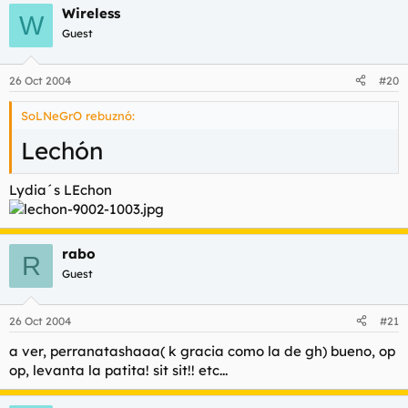
Wireless
W
Guest
26 Oct 2004
#20
SoLNeGrO rebuznó:
Lechón
Lydia´s LEchon
rabo
R
Guest
26 Oct 2004
#21
a ver, perranatashaaa( k gracia como la de gh) bueno, op
op, levanta la patita! sit sit!! etc...