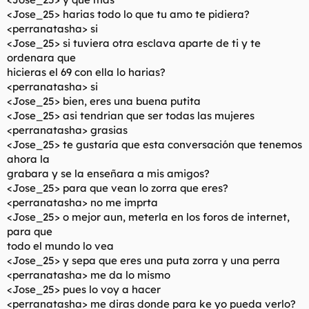
<Jose_25> harias todo lo que tu amo te pidiera?
<perranatasha> si
<Jose_25> si tuviera otra esclava aparte de ti y te
ordenara que
hicieras el 69 con ella lo harias?
<perranatasha> si
<Jose_25> bien, eres una buena putita
<Jose_25> asi tendrian que ser todas las mujeres
<perranatasha> grasias
<Jose_25> te gustaría que esta conversación que tenemos
ahora la
grabara y se la enseñara a mis amigos?
<Jose_25> para que vean lo zorra que eres?
<perranatasha> no me imprta
<Jose_25> o mejor aun, meterla en los foros de internet,
para que
todo el mundo lo vea
<Jose_25> y sepa que eres una puta zorra y una perra
<perranatasha> me da lo mismo
<Jose_25> pues lo voy a hacer
<perranatasha> me diras donde para ke yo pueda verlo?