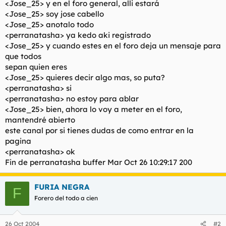
<Jose_25> y en el foro general, alli estará
<Jose_25> soy jose cabello
<Jose_25> anotalo todo
<perranatasha> ya kedo aki registrado
<Jose_25> y cuando estes en el foro deja un mensaje para
que todos
sepan quien eres
<Jose_25> quieres decir algo mas, so puta?
<perranatasha> si
<perranatasha> no estoy para ablar
<Jose_25> bien, ahora lo voy a meter en el foro,
mantendré abierto
este canal por si tienes dudas de como entrar en la
pagina
<perranatasha> ok
Fin de perranatasha buffer Mar Oct 26 10:29:17 200
FURIA NEGRA
F
Forero del todo a cien
26 Oct 2004
#2