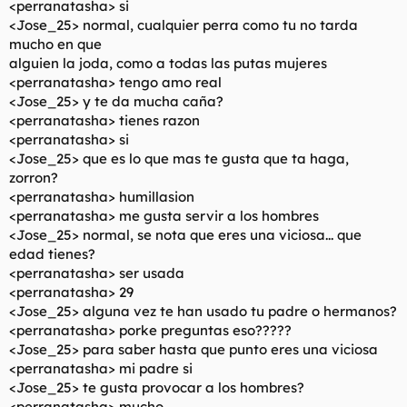
<perranatasha> si
t
o
e
<Jose_25> normal, cualquier perra como tu no tarda
m
mucho en que
a
alguien la joda, como a todas las putas mujeres
<perranatasha> tengo amo real
<Jose_25> y te da mucha caña?
<perranatasha> tienes razon
<perranatasha> si
<Jose_25> que es lo que mas te gusta que ta haga,
zorron?
<perranatasha> humillasion
<perranatasha> me gusta servir a los hombres
<Jose_25> normal, se nota que eres una viciosa... que
edad tienes?
<perranatasha> ser usada
<perranatasha> 29
<Jose_25> alguna vez te han usado tu padre o hermanos?
<perranatasha> porke preguntas eso?????
<Jose_25> para saber hasta que punto eres una viciosa
<perranatasha> mi padre si
<Jose_25> te gusta provocar a los hombres?
<perranatasha> mucho