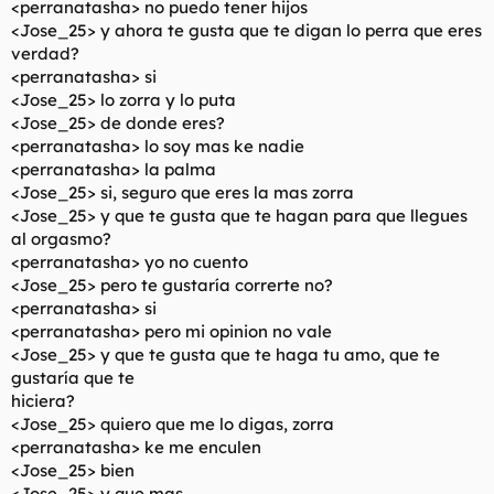
<perranatasha> no puedo tener hijos
<Jose_25> y ahora te gusta que te digan lo perra que eres
verdad?
<perranatasha> si
<Jose_25> lo zorra y lo puta
<Jose_25> de donde eres?
<perranatasha> lo soy mas ke nadie
<perranatasha> la palma
<Jose_25> si, seguro que eres la mas zorra
<Jose_25> y que te gusta que te hagan para que llegues
al orgasmo?
<perranatasha> yo no cuento
<Jose_25> pero te gustaría correrte no?
<perranatasha> si
<perranatasha> pero mi opinion no vale
<Jose_25> y que te gusta que te haga tu amo, que te
gustaría que te
hiciera?
<Jose_25> quiero que me lo digas, zorra
<perranatasha> ke me enculen
<Jose_25> bien
<Jose_25> y que mas