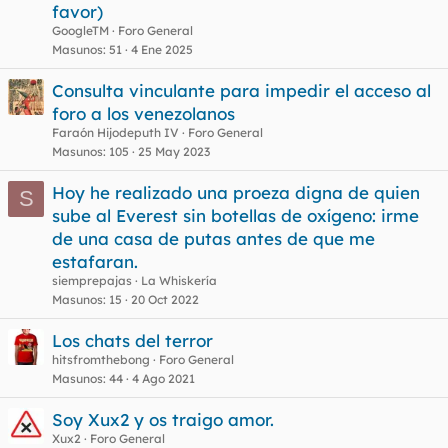
favor)
GoogleTM
Foro General
Masunos
51
4 Ene 2025
Consulta vinculante para impedir el acceso al
foro a los venezolanos
Faraón Hijodeputh IV
Foro General
Masunos
105
25 May 2023
Hoy he realizado una proeza digna de quien
S
sube al Everest sin botellas de oxígeno: irme
de una casa de putas antes de que me
estafaran.
siemprepajas
La Whiskería
Masunos
15
20 Oct 2022
Los chats del terror
hitsfromthebong
Foro General
Masunos
44
4 Ago 2021
Soy Xux2 y os traigo amor.
Xux2
Foro General