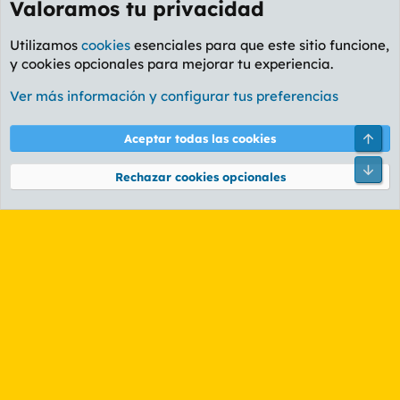
Valoramos tu privacidad
Utilizamos
cookies
esenciales para que este sitio funcione,
y cookies opcionales para mejorar tu experiencia.
Foro General
Ver más información y configurar tus preferencias
Cookies
PL OLDSTYLE AMARILLO
Cambiar fuente
Español (ES)
Arri
Aceptar todas las cookies
Contáctanos
Términos y reglas
Política de privacidad
Ayuda
R
Pie
S
Rechazar cookies opcionales
S
®
Community platform by XenForo
© 2010-2026 XenForo Ltd.