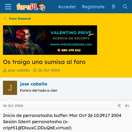
Acceder
Regístrate
Foro General
Os traigo una sumisa al foro
I
F
jose cabello
26 Oct 2004
n
e
i
c
jose cabello
J
c
h
Forero del todo a cien
i
a
a
d
d
e
26 Oct 2004
#1
o
i
r
n
Inicio de perranatasha buffer: Mar Oct 26 10:29:17 2004
d
i
Sesión Ident: perranatasha (
x-
e
c
cript51@DlxuxC.DDuQ6E.virtual
)
l
i