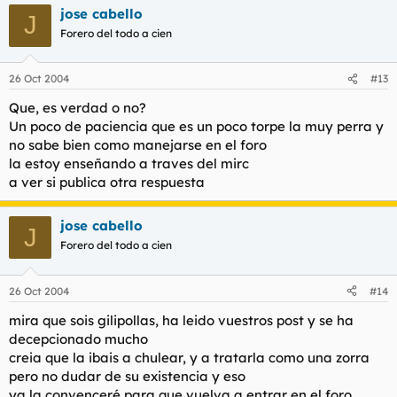
jose cabello
J
Forero del todo a cien
26 Oct 2004
#13
Que, es verdad o no?
Un poco de paciencia que es un poco torpe la muy perra y
no sabe bien como manejarse en el foro
la estoy enseñando a traves del mirc
a ver si publica otra respuesta
jose cabello
J
Forero del todo a cien
26 Oct 2004
#14
mira que sois gilipollas, ha leido vuestros post y se ha
decepcionado mucho
creia que la ibais a chulear, y a tratarla como una zorra
pero no dudar de su existencia y eso
ya la convenceré para que vuelva a entrar en el foro