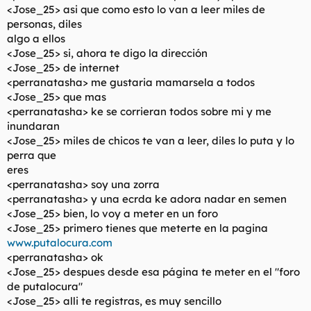
<Jose_25> asi que como esto lo van a leer miles de
personas, diles
algo a ellos
<Jose_25> si, ahora te digo la dirección
<Jose_25> de internet
<perranatasha> me gustaria mamarsela a todos
<Jose_25> que mas
<perranatasha> ke se corrieran todos sobre mi y me
inundaran
<Jose_25> miles de chicos te van a leer, diles lo puta y lo
perra que
eres
<perranatasha> soy una zorra
<perranatasha> y una ecrda ke adora nadar en semen
<Jose_25> bien, lo voy a meter en un foro
<Jose_25> primero tienes que meterte en la pagina
www.putalocura.com
<perranatasha> ok
<Jose_25> despues desde esa página te meter en el "foro
de putalocura"
<Jose_25> alli te registras, es muy sencillo