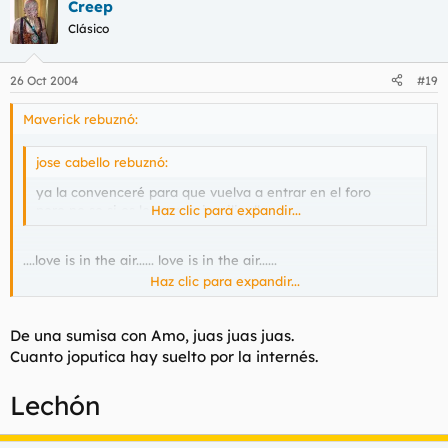
Creep
Clásico
26 Oct 2004
#19
Maverick rebuznó:
jose cabello rebuznó:
ya la convenceré para que vuelva a entrar en el foro
pero no se si os lo mereceis, gilipollas
Haz clic para expandir...
....love is in the air...... love is in the air......
Haz clic para expandir...
Se nos esta enamorando el chaval
De una sumisa con Amo, juas juas juas.
Cuanto joputica hay suelto por la internés.
Lechón