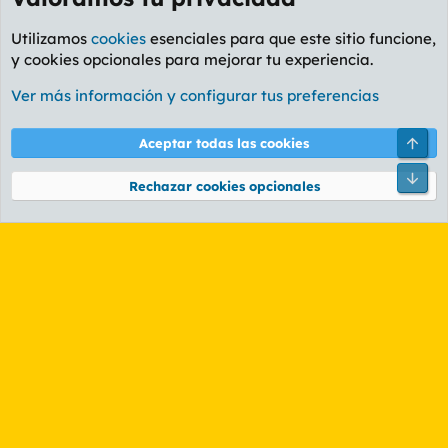
Utilizamos
cookies
esenciales para que este sitio funcione,
y cookies opcionales para mejorar tu experiencia.
Foro Política
Ver más información y configurar tus preferencias
Cookies
PL OLDSTYLE AMARILLO
Cambiar fuente
Español (ES)
Arri
Aceptar todas las cookies
Contáctanos
Términos y reglas
Política de privacidad
Ayuda
R
Pie
S
Rechazar cookies opcionales
S
®
Community platform by XenForo
© 2010-2026 XenForo Ltd.