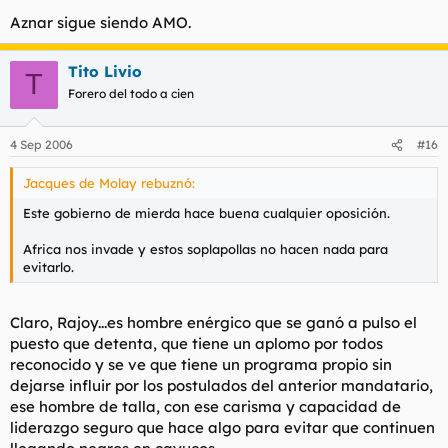
Haz clic para expandir...
Aznar sigue siendo AMO.
El PP lo tendria facilisimo para hacer una oposicion
Yo creo que el PP podria dar mas caña en determindos
cojonuda pero la caga.
Tito Livio
T
asuntos, pero no se porque pollas no lo hacen.
Forero del todo a cien
Sinceramente rajoy no me tiene muy contento, prefiero
bastante mas a Aznar.
4 Sep 2006
#16
Jacques de Molay rebuznó:
Este gobierno de mierda hace buena cualquier oposición.
Africa nos invade y estos soplapollas no hacen nada para
evitarlo.
Claro, Rajoy...es hombre enérgico que se ganó a pulso el
puesto que detenta, que tiene un aplomo por todos
reconocido y se ve que tiene un programa propio sin
dejarse influir por los postulados del anterior mandatario,
ese hombre de talla, con ese carisma y capacidad de
liderazgo seguro que hace algo para evitar que continuen