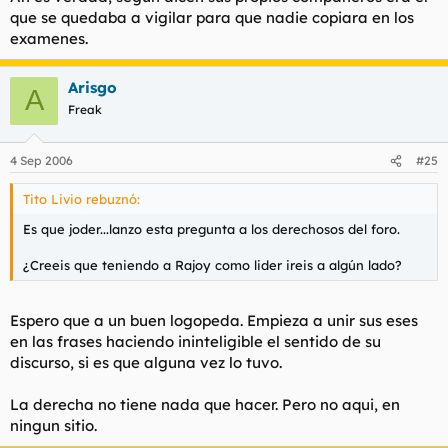
que se quedaba a vigilar para que nadie copiara en los
ZP entró con 22 años como profesor ayudante de Derecho en
Rajoy te puede caer, mal o fatal. Pero lo que no puedes
examenes.
la universidad de León.
negar es que está mejor preparado y que le 2000 vueltas al
zopenco que tenemos ahora. No en vano, se sacó las
Arisgo
oposiciones de registrador de la propiedad, en cambio ZP
A
no ha dado un palo al agua es su puta vida, no es más que
Freak
un parásito de partido.
4 Sep 2006
#25
Tito Livio rebuznó:
Es que joder...lanzo esta pregunta a los derechosos del foro.
¿Creeis que teniendo a Rajoy como lider ireis a algún lado?
Espero que a un buen logopeda. Empieza a unir sus eses
en las frases haciendo ininteligible el sentido de su
discurso, si es que alguna vez lo tuvo.
La derecha no tiene nada que hacer. Pero no aqui, en
ningun sitio.