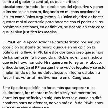
contra el gobierno central, es decir, criticar
t
o
e
absolutamente todas las decisiones del ejecutivo y poner
m
a las masas en contra, llegando en muchas ocasiones al
a
insulto como único argumento. Su único objetivo es hacer
quedar mal al contrario para hacerse con el poder en las
próximas elecciones, en definitiva, se acepta en este caso
que 'el bien justifica los medios'.
El PSOE en la época Aznar se caracterizaba por ser una
oposición bastante agresiva aunque en mi opinión la
palma se la lleva el PP. En estos dos años creo que jamás
de los jamases ha aplaudido al Gobierno en una medida
que éste haya tomado. Ni siquiera en la ley anti-tabaco,
criticada según el PP porque tiene vacíos legales y se está
implantando de forma defectuosa, en teoría estaban a
favor tras votar afirmativamente en el Congreso.
Este tipo de oposición no hace más que separar a los
ciudadanos, las mentes más simples y rudimentarias,
entre las que se incluyen algunos foreros aunque no diré
nombres para no ofender, no ven más allá de PP=buenos
y PSOE=malos o viceversa.