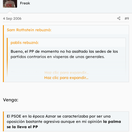
Freak
4 Sep 2006
#9
Sam Rothstein rebuznó:
pablis rebuznó:
Bueno, el PP de momento no ha asaltado las sedes de los
partidos contrarios en visperas de unas generales.
Otros no pueden decir lo mismo.
Haz clic para expandir...
Haz clic para expandir...
A esto me refería cuando decía PP=buenos, PSOE=malos.
Abro un
hilo neutral
y enseguida salta alguien con el agravio
comparativo.
Venga:
El PSOE en la época Aznar se caracterizaba por ser una
oposición bastante agresiva aunque en mi opinión
la palma
se la lleva el PP