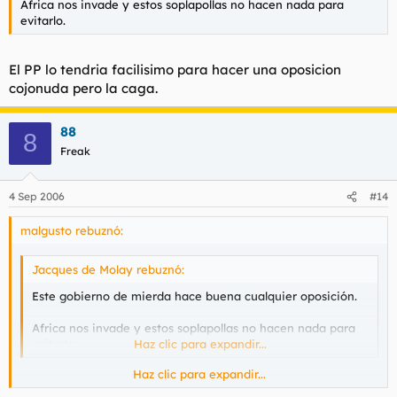
Africa nos invade y estos soplapollas no hacen nada para
evitarlo.
El PP lo tendria facilisimo para hacer una oposicion
cojonuda pero la caga.
88
8
Freak
4 Sep 2006
#14
malgusto rebuznó:
Jacques de Molay rebuznó:
Este gobierno de mierda hace buena cualquier oposición.
Africa nos invade y estos soplapollas no hacen nada para
evitarlo.
Haz clic para expandir...
Haz clic para expandir...
El PP lo tendria facilisimo para hacer una oposicion cojonuda