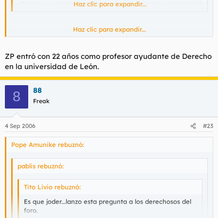
¿Creeis que teniendo a Rajoy como lider ireis a algún lado?
Haz clic para expandir...
Haz clic para expandir...
Rajoy te puede caer, mal o fatal. Pero lo que no puedes negar
es que está mejor preparado y que le 2000 vueltas al zopenco
que tenemos ahora. No en vano, se sacó las oposiciones de
ZP entró con 22 años como profesor ayudante de Derecho
registrador de la propiedad, en cambio ZP no ha dado un palo
en la universidad de León.
al agua es su puta vida, no es más que un parásito de partido.
88
8
Freak
4 Sep 2006
#23
Pope Amunike rebuznó:
pablis rebuznó:
Tito Livio rebuznó:
Es que joder...lanzo esta pregunta a los derechosos del
foro.