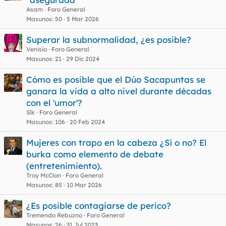
Asam
Foro General
Masunos
50
5 Mar 2026
Superar la subnormalidad, ¿es posible?
Venisio
Foro General
Masunos
21
29 Dic 2024
Cómo es posible que el Dúo Sacapuntas se
ganara la vida a alto nivel durante décadas
con el 'umor'?
Slk
Foro General
Masunos
106
20 Feb 2024
Mujeres con trapo en la cabeza ¿Sí o no? El
burka como elemento de debate
(entretenimiento).
Troy McClon
Foro General
Masunos
85
10 Mar 2026
¿Es posible contagiarse de perico?
Tremendo Rebuzno
Foro General
Masunos
26
31 Jul 2023