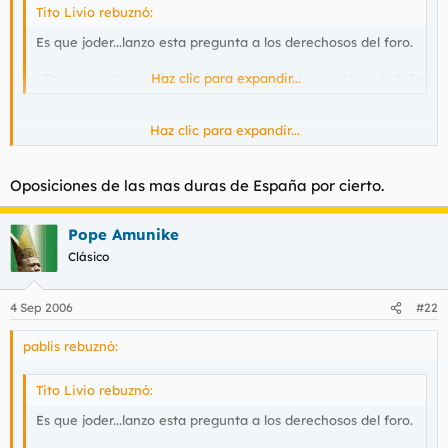
Tito Livio rebuznó:
Es que joder...lanzo esta pregunta a los derechosos del foro.
¿Creeis que teniendo a Rajoy como lider ireis a algún lado?
Haz clic para expandir...
Haz clic para expandir...
Rajoy te puede caer, mal o fatal. Pero lo que no puedes negar
es que está mejor preparado y que le 2000 vueltas al zopenco
que tenemos ahora. No en vano, se sacó las oposiciones de
Oposiciones de las mas duras de España por cierto.
registrador de la propiedad, en cambio ZP no ha dado un palo
al agua es su puta vida, no es más que un parásito de partido.
Pope Amunike
Clásico
4 Sep 2006
#22
pablis rebuznó:
Tito Livio rebuznó:
Es que joder...lanzo esta pregunta a los derechosos del foro.