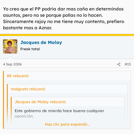
pero la caga.
Yo creo que el PP podria dar mas caña en determindos
asuntos, pero no se porque pollas no lo hacen.
Sinceramente rajoy no me tiene muy contento, prefiero
bastante mas a Aznar.
Jacques de Molay
Freak total
4 Sep 2006
#15
88 rebuznó:
malgusto rebuznó:
Jacques de Molay rebuznó:
Este gobierno de mierda hace buena cualquier
oposición.
Haz clic para expandir...
Africa nos invade y estos soplapollas no hacen nada
para evitarlo.
Haz clic para expandir...