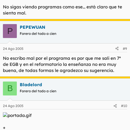
de la macaca.
No sigas viendo programas como ese... está claro que te
El caso es que el encargado intento
hechar
a una sudaca que
sienta mal.
la estaba montando y aquella llamo a los hermanos y entre 3 o
4 lo apuñalaron y claro los culpables no son ellos es la sociedad
que los empuja a delinquir y claro para ser un tio moderno no
PEPEWUAN
P
te
deves de
apenar del herido si no de los delincuentes que
Forero del todo a cien
esta mejor visto.
Jordí eres un notas y un manipulador del 3 al 4º te mereces
que te salgan hongos en los agujeros que tienes en la cara y
24 Ago 2005
#9
que la piel te se pudra y se te caiga a tiras, bueno para eso
creo que ya te queda poco.
No escribo mal por el programa es por que me sali en 7º
de EGB y en el reformatorio la enseñanza no era muy
buena, de todas formas le agradezco su sugerencia.
Bladelord
B
Forero del todo a cien
24 Ago 2005
#10
+