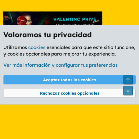
Valoramos tu privacidad
Utilizamos
cookies
esenciales para que este sitio funcione,
y cookies opcionales para mejorar tu experiencia.
Foro General
Ver más información y configurar tus preferencias
Cookies
PL OLDSTYLE AMARILLO
Cambiar fuente
Español (ES)
Arri
Aceptar todas las cookies
Contáctanos
Términos y reglas
Política de privacidad
Ayuda
R
Pie
S
Rechazar cookies opcionales
S
®
Community platform by XenForo
© 2010-2026 XenForo Ltd.