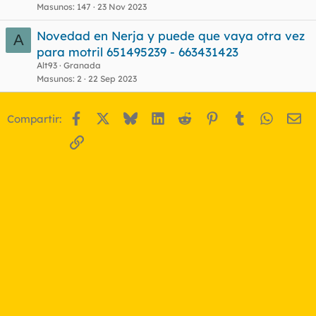
Masunos
147
23 Nov 2023
Novedad en Nerja y puede que vaya otra vez
A
para motril 651495239 - 663431423
Alt93
Granada
Masunos
2
22 Sep 2023
Facebook
X
Bluesky
LinkedIn
Reddit
Pinterest
Tumblr
WhatsA
Em
Compartir:
Enlace