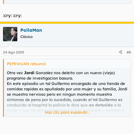
:cry: :cry:
PollaMan
Clásico
24 Ago 2005
#8
PEPEWUAN rebuznó:
Otra vez
Jordí
Gonzalez nos deleito con un nuevo (viejo)
programa de investigacion basura.
En este episodio un tal Guillermo encargado de una tienda de
comidas rapidas es apuñalado por una mujer y su familia, Jordi
se muestra nervioso pero en ningun momento muestra
sintomas de pena por lo sucedido, cuando el tal Guillermo es
conducido al hospital la policia le dice que
an detenido
a la
mujer y que los otros componentes han escapado y señalan a
Haz clic para expandir...
otra mujer que dicen que es la madre de la detenida,
Jordí se
hacerca
y sorpresa es una sudaca llorando por que se han
llevado a su hija detenida y ahora no tendra a nadie que
mantenga a la familia Jordí empieza a refunfuñar y a apenarse