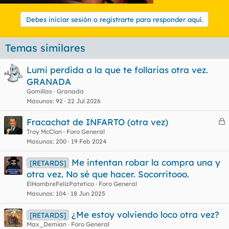
Debes iniciar sesión o registrarte para responder aquí.
Temas similares
Lumi perdida a la que te follarias otra vez.
GRANADA
Gomillas
Granada
Masunos
92
22 Jul 2026
Fracachat de INFARTO (otra vez)
e
Troy McClon
Foro General
Masunos
200
19 Feb 2024
r
r
Me intentan robar la compra una y
[RETARDS]
otra vez. No sé que hacer. Socorritooo.
ElHombreFelizPatetico
Foro General
o
Masunos
104
18 Jun 2025
¿Me estoy volviendo loco otra vez?
[RETARDS]
Max_Demian
Foro General