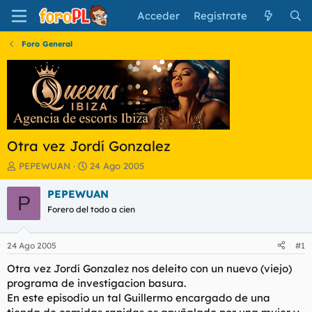
Acceder
Regístrate
Foro General
Otra vez Jordí Gonzalez
I
F
PEPEWUAN
24 Ago 2005
n
e
i
c
PEPEWUAN
P
c
h
Forero del todo a cien
i
a
a
d
d
e
24 Ago 2005
#1
o
i
r
n
Otra vez Jordí Gonzalez nos deleito con un nuevo (viejo)
d
i
programa de investigacion basura.
e
c
En este episodio un tal Guillermo encargado de una
l
i