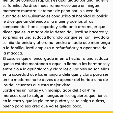
tienda de comidas rapidas es apuñalado por una mujer y
t
o
su familia, Jordi se muestra nervioso pero en ningun
e
momento muestra sintomas de pena por lo sucedido,
m
a
cuando el tal Guillermo es conducido al hospital la policia
le dice que an detenido a la mujer y que los otros
componentes han escapado y señalan a otra mujer que
dicen que es la madre de la detenida, Jordí se hacerca y
sorpresa es una sudaca llorando por que se han llevado a
su hija detenida y ahora no tendra a nadie que mantenga
a la familia Jordí empieza a refunfuñar y a apenarse de
la macaca.
El caso es que el encargado intento hechar a una sudaca
que la estaba montando y aquella llamo a los hermanos y
entre 3 o 4 lo apuñalaron y claro los culpables no son ellos
es la sociedad que los empuja a delinquir y claro para ser
un tio moderno no te deves de apenar del herido si no de
los delincuentes que esta mejor visto.
Jordí eres un notas y un manipulador del 3 al 4º te
mereces que te salgan hongos en los agujeros que tienes
en la cara y que la piel te se pudra y se te caiga a tiras,
bueno para eso creo que ya te queda poco.