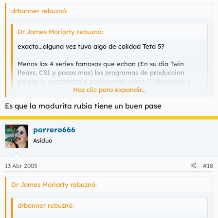
drbanner rebuznó:
Dr James Moriarty rebuznó:
exacto...alguna vez tuvo algo de calidad Teta 5?
Menos las 4 series famosas que echan (En su dia Twin
Peaks, CSI y pocas mas) los programas de produccion
propia (o comprados a productoras como Globomedia y
Haz clic para expandir...
similares) son una autentica basura televisiva.
Haz clic para expandir...
Es que la madurita rubia tiene un buen pase
no te olvides del Ay que calor!! y la reposición que daban al
principio de la serie favorita de PGL... Vacaciones en el mar..
porrero666
lOs CSI prefiero bajarmelos de Internet que chupar dos horas
Asiduo
de anuncios o capítulos repetidos.. Joder, que extraño morbo
me provoca la Catherine
13 Abr 2005
#18
Dr James Moriarty rebuznó:
drbanner rebuznó: