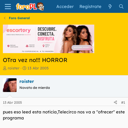
Acceder
Regístrate
Foro General
OTra vez no!!! HORROR
I
F
roister
13 Abr 2005
n
e
i
c
roister
c
h
Novato de mierda
i
a
a
d
d
e
13 Abr 2005
#1
o
i
r
n
pues eso leed esta noticia,Telecirco nos va a "ofrecer" este
d
i
programa
e
c
l
i