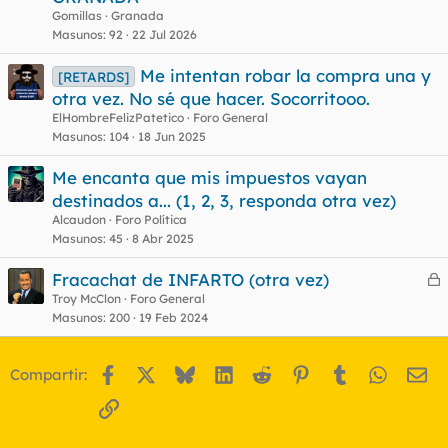
Gomillas
Granada
Masunos
92
22 Jul 2026
Me intentan robar la compra una y
[RETARDS]
otra vez. No sé que hacer. Socorritooo.
ElHombreFelizPatetico
Foro General
Masunos
104
18 Jun 2025
Me encanta que mis impuestos vayan
destinados a... (1, 2, 3, responda otra vez)
Alcaudon
Foro Política
Masunos
45
8 Abr 2025
Fracachat de INFARTO (otra vez)
e
Troy McClon
Foro General
Masunos
200
19 Feb 2024
r
r
Facebook
X
Bluesky
LinkedIn
Reddit
Pinterest
Tumblr
WhatsA
Em
Compartir:
o
Enlace