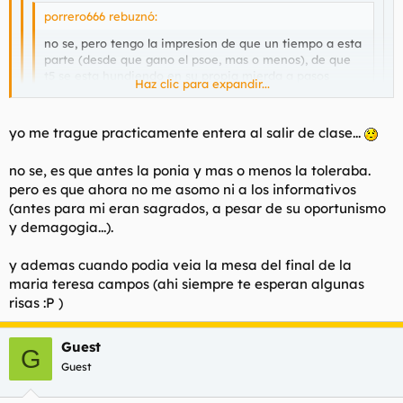
porrero666 rebuznó:
no se, pero tengo la impresion de que un tiempo a esta
parte (desde que gano el psoe, mas o menos), de que
t5 se esta hundiendo en su propia mierda a pasos
Haz clic para expandir...
agigantados....
Haz clic para expandir...
Haz clic para expandir...
yo me trague practicamente entera al salir de clase...
hablas como si alguna vez Tele 5 fuera una cadena buena.
Siempre fue así y lo seguirá siendo. Tele de consumo
exacto...alguna vez tuvo algo de calidad Teta 5?
borreguil para gente poco exigente culturalmente. En fin...
no se, es que antes la ponia y mas o menos la toleraba.
pero es que ahora no me asomo ni a los informativos
Menos las 4 series famosas que echan (En su dia Twin Peaks,
(antes para mi eran sagrados, a pesar de su oportunismo
CSI y pocas mas) los programas de produccion propia (o
y demagogia...).
comprados a productoras como Globomedia y similares) son
una autentica basura televisiva.
y ademas cuando podia veia la mesa del final de la
maria teresa campos (ahi siempre te esperan algunas
risas :P )
Guest
G
Guest