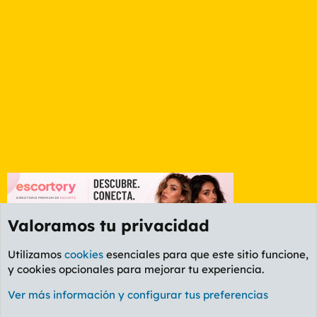
Valoramos tu privacidad
Utilizamos
cookies
esenciales para que este sitio funcione,
y cookies opcionales para mejorar tu experiencia.
Foro General
Ver más información y configurar tus preferencias
Cookies
PL OLDSTYLE AMARILLO
Cambiar fuente
Español (ES)