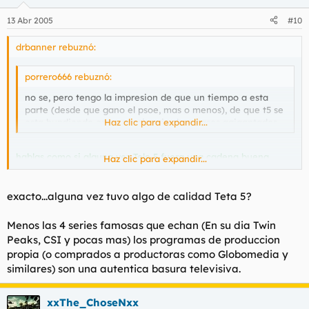
13 Abr 2005
#10
drbanner rebuznó:
porrero666 rebuznó:
no se, pero tengo la impresion de que un tiempo a esta
parte (desde que gano el psoe, mas o menos), de que t5 se
esta hundiendo en su propia mierda a pasos agigantados....
Haz clic para expandir...
hablas como si alguna vez Tele 5 fuera una cadena buena.
Haz clic para expandir...
Siempre fue así y lo seguirá siendo. Tele de consumo borreguil
para gente poco exigente culturalmente. En fin...
exacto...alguna vez tuvo algo de calidad Teta 5?
Menos las 4 series famosas que echan (En su dia Twin
Peaks, CSI y pocas mas) los programas de produccion
propia (o comprados a productoras como Globomedia y
similares) son una autentica basura televisiva.
xxThe_ChoseNxx