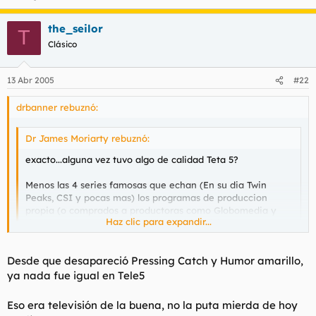
the_seilor
T
Clásico
13 Abr 2005
#22
drbanner rebuznó:
Dr James Moriarty rebuznó:
exacto...alguna vez tuvo algo de calidad Teta 5?
Menos las 4 series famosas que echan (En su dia Twin
Peaks, CSI y pocas mas) los programas de produccion
propia (o comprados a productoras como Globomedia y
Haz clic para expandir...
similares) son una autentica basura televisiva.
Haz clic para expandir...
no te olvides del Ay que calor!! y la reposición que daban al
Desde que desapareció Pressing Catch y Humor amarillo,
principio de la serie favorita de PGL... Vacaciones en el mar..
ya nada fue igual en Tele5
lOs CSI prefiero bajarmelos de Internet que chupar dos horas
Eso era televisión de la buena, no la puta mierda de hoy
de anuncios o capítulos repetidos.. Joder, que extraño morbo