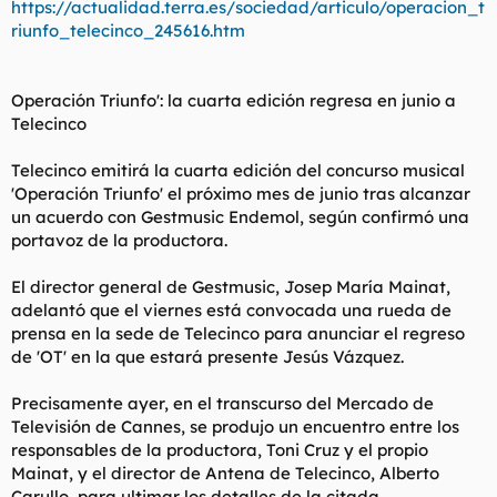
https://actualidad.terra.es/sociedad/articulo/operacion_t
t
o
e
riunfo_telecinco_245616.htm
m
a
Operación Triunfo': la cuarta edición regresa en junio a
Telecinco
Telecinco emitirá la cuarta edición del concurso musical
'Operación Triunfo' el próximo mes de junio tras alcanzar
un acuerdo con Gestmusic Endemol, según confirmó una
portavoz de la productora.
El director general de Gestmusic, Josep María Mainat,
adelantó que el viernes está convocada una rueda de
prensa en la sede de Telecinco para anunciar el regreso
de 'OT' en la que estará presente Jesús Vázquez.
Precisamente ayer, en el transcurso del Mercado de
Televisión de Cannes, se produjo un encuentro entre los
responsables de la productora, Toni Cruz y el propio
Mainat, y el director de Antena de Telecinco, Alberto
Carullo, para ultimar los detalles de la citada