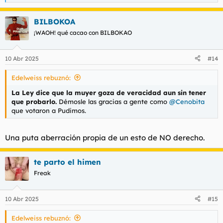
e
a
BILBOKOA
c
c
¡WAOH! qué cacao con BILBOKAO
i
o
n
10 Abr 2025
#14
e
s
Edelweiss rebuznó:
:
La Ley dice que la muyer goza de veracidad aun sin tener
que probarlo.
Démosle las gracias a gente como
@Cenobita
que votaron a Pudimos.
Una puta aberración propia de un esto de NO derecho.
te parto el himen
Freak
10 Abr 2025
#15
Edelweiss rebuznó: