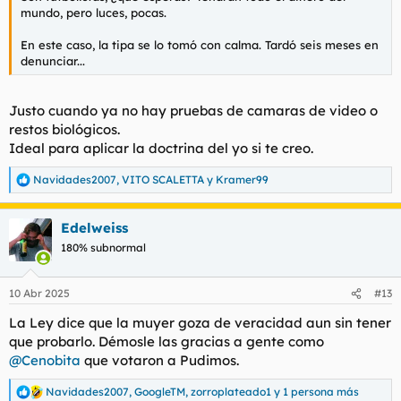
mundo, pero luces, pocas.
En este caso, la tipa se lo tomó con calma. Tardó seis meses en
denunciar...
Justo cuando ya no hay pruebas de camaras de video o
restos biológicos.
Ideal para aplicar la doctrina del yo si te creo.
Navidades2007
,
VITO SCALETTA
y
Kramer99
R
e
a
Edelweiss
c
c
180% subnormal
i
o
n
10 Abr 2025
#13
e
s
La Ley dice que la muyer goza de veracidad aun sin tener
:
que probarlo. Démosle las gracias a gente como
@Cenobita
que votaron a Pudimos.
Navidades2007
,
GoogleTM
,
zorroplateado1
y 1 persona más
R