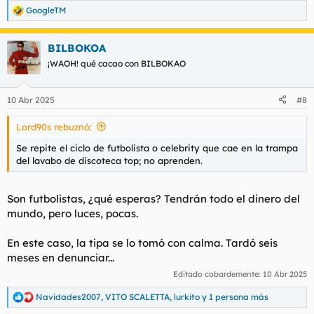
GoogleTM
R
e
a
BILBOKOA
c
c
¡WAOH! qué cacao con BILBOKAO
i
o
n
10 Abr 2025
#8
e
s
Lord90s rebuznó:
:
Se repite el ciclo de futbolista o celebrity que cae en la trampa
del lavabo de discoteca top; no aprenden.
Son futbolistas, ¿qué esperas? Tendrán todo el dinero del
mundo, pero luces, pocas.
En este caso, la tipa se lo tomó con calma. Tardó seis
meses en denunciar...
Editado cobardemente:
10 Abr 2025
Navidades2007
,
VITO SCALETTA
,
lurkito
y 1 persona más
R
e