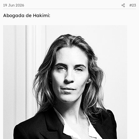
n
19 Jun 2026
#23
e
s
Abogada de Hakimi:
: