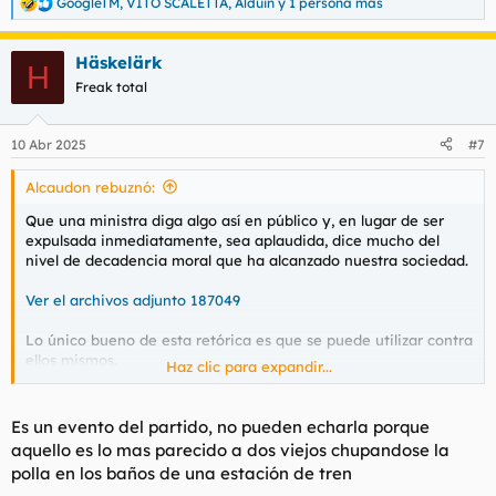
GoogleTM
,
VITO SCALETTA
,
Alduin
y 1 persona más
R
e
a
Häskelärk
c
H
c
Freak total
i
o
n
10 Abr 2025
#7
e
s
Alcaudon rebuznó:
:
Que una ministra diga algo así en público y, en lugar de ser
expulsada inmediatamente, sea aplaudida, dice mucho del
nivel de decadencia moral que ha alcanzado nuestra sociedad.
Ver el archivos adjunto 187049
Lo único bueno de esta retórica es que se puede utilizar contra
ellos mismos.
Haz clic para expandir...
Más casos como el de Errejón, por favor.
Es un evento del partido, no pueden echarla porque
aquello es lo mas parecido a dos viejos chupandose la
polla en los baños de una estación de tren