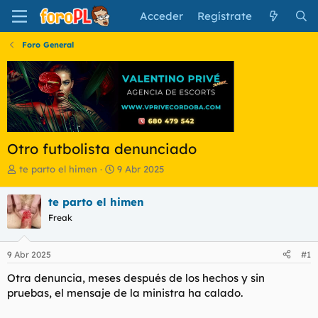
Acceder
Regístrate
Foro General
Otro futbolista denunciado
I
F
te parto el himen
9 Abr 2025
n
e
i
c
te parto el himen
c
h
Freak
i
a
a
d
d
e
9 Abr 2025
#1
o
i
r
n
Otra denuncia, meses después de los hechos y sin
d
i
pruebas, el mensaje de la ministra ha calado.
e
c
l
i