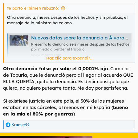
te parto el himen rebuznó:
Otra denuncia, meses después de los hechos y sin pruebas, el
mensaje de la ministra ha calado.
Nuevos datos sobre la denuncia a Álvaro Aguado: la mujer declaró que había sido violada en los lavabos
Presentó la denuncia seis meses después de los hechos
por miedo a perder el trabajo
www.marca.com
Haz clic para expandir...
Otra denuncia falsa ya sabe el 0,0001% aja
. Como lo
Lo mejor los comentarios de la noticia, salvo 4 gilipollas, ya no
de Topuria, que le denunció pero al llegar al acuerdo QUE
engañan a nadie.
ELLA QUERÍA, quitó la denuncia. Es decir consigo lo que
quiero, no quiero putearte tanto. Me doy por satisfecha.
Si existiese justicia en este país, el 30% de las mujeres
estaban en las cárceles, al menos en mi España (
bueno
en la mía el 80% por guarras
)
Kramer99
R
e
a