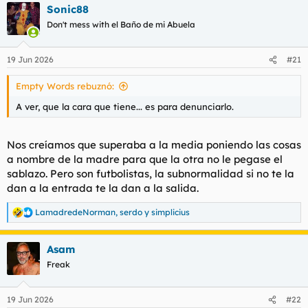
Sonic88
c
c
Don't mess with el Baño de mi Abuela
i
o
n
19 Jun 2026
#21
e
s
Empty Words rebuznó:
:
A ver, que la cara que tiene... es para denunciarlo.
Nos creíamos que superaba a la media poniendo las cosas
a nombre de la madre para que la otra no le pegase el
sablazo. Pero son futbolistas, la subnormalidad si no te la
dan a la entrada te la dan a la salida.
LamadredeNorman
,
serdo
y
simplicius
R
e
a
Asam
c
c
Freak
i
o
n
19 Jun 2026
#22
e