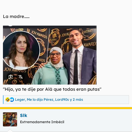
La madre......
"Hijo, ya te dije por Alá que todas eran putas"
Leger
,
Me lo dijo Pérez
,
Lord90s
y 2 más
R
e
a
Slk
c
c
Extremadamente Imbécil
i
o