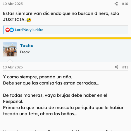
n
10 Abr 2025
#10
e
s
Estas siempre van diciendo que no buscan dinero, solo
:
JUSTICIA.
Lord90s
y
lurkito
R
e
a
Tocha
c
c
Freak
i
o
n
10 Abr 2025
#11
e
s
Y como siempre, pasado un año.
:
Debe ser que las comisarias estan cerradas...
De todas maneras, vaya brujas debe haber en el
Fespañol.
Primero la que hacia de mascota periquita que le habían
tocado una teta, ahora los baños...