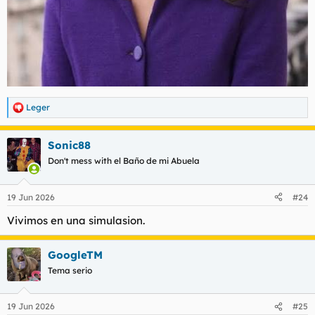
Leger
R
e
a
Sonic88
c
c
Don't mess with el Baño de mi Abuela
i
o
n
19 Jun 2026
#24
e
s
Vivimos en una simulasion.
:
GoogleTM
Tema serio
19 Jun 2026
#25