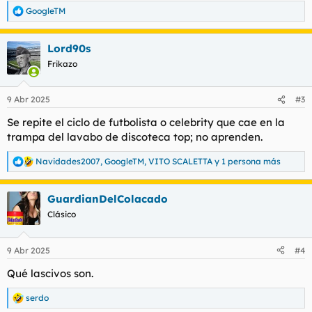
GoogleTM
R
e
a
Lord90s
c
c
Frikazo
i
o
n
9 Abr 2025
#3
e
s
Se repite el ciclo de futbolista o celebrity que cae en la
:
trampa del lavabo de discoteca top; no aprenden.
Navidades2007
,
GoogleTM
,
VITO SCALETTA
y 1 persona más
R
e
a
GuardianDelColacado
c
c
Clásico
i
o
n
9 Abr 2025
#4
e
s
Qué lascivos son.
:
serdo
R