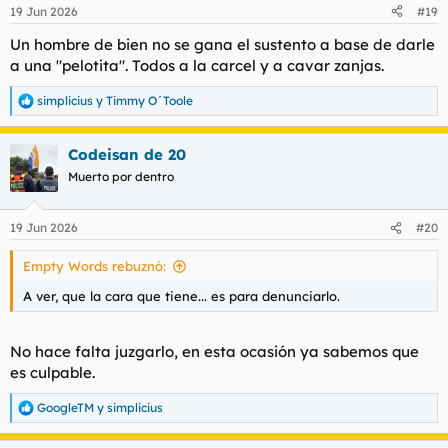
n
19 Jun 2026
#19
e
s
Un hombre de bien no se gana el sustento a base de darle
:
a una "pelotita". Todos a la carcel y a cavar zanjas.
simplicius
y
Timmy O´Toole
R
e
a
Codeisan de 20
c
c
Muerto por dentro
i
o
n
19 Jun 2026
#20
e
s
Empty Words rebuznó:
:
A ver, que la cara que tiene... es para denunciarlo.
No hace falta juzgarlo, en esta ocasión ya sabemos que
es culpable.
GoogleTM
y
simplicius
R
e
a