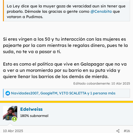
La Ley dice que la muyer goza de veracidad aun sin tener que
probarlo. Démosle las gracias a gente como
@Cenobita
que
votaron a Pudimos.
Si eres virgen a los 50 y tu interacción con las mujeres es
pajearte por la cam mientras le regalas dinero, pues te la
suda, no te va a pasar a ti.
Esto es como el politico que vive en Galapagar que no va
a ver a un moromierda por su barrio en su puta vida y
quiere llenar los barrios de los demás de mierda.
Editado cobardemente:
10 Abr 2025
Navidades2007
,
GoogleTM
,
VITO SCALETTA
y 1 persona más
R
e
a
Edelweiss
c
c
180% subnormal
i
o
n
10 Abr 2025
#16
e