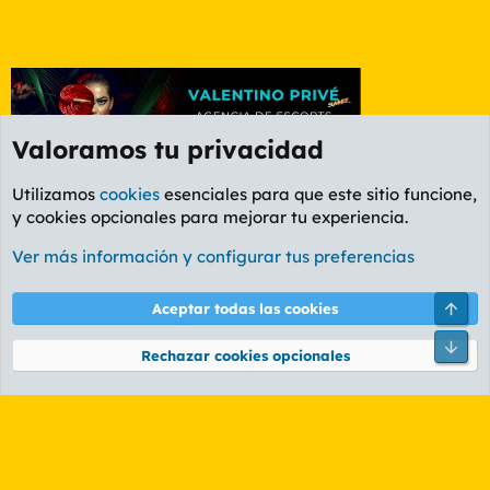
Valoramos tu privacidad
Utilizamos
cookies
esenciales para que este sitio funcione,
y cookies opcionales para mejorar tu experiencia.
Foro General
Ver más información y configurar tus preferencias
Cookies
PL OLDSTYLE AMARILLO
Cambiar fuente
Español (ES)
Arri
Aceptar todas las cookies
Contáctanos
Términos y reglas
Política de privacidad
Ayuda
R
Pie
S
Rechazar cookies opcionales
S
®
Community platform by XenForo
© 2010-2026 XenForo Ltd.