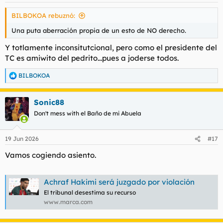
s
BILBOKOA rebuznó:
:
Una puta aberración propia de un esto de NO derecho.
Y totlamente inconsitutcional, pero como el presidente del
TC es amiwito del pedrito...pues a joderse todos.
BILBOKOA
R
e
a
Sonic88
c
c
Don't mess with el Baño de mi Abuela
i
o
n
19 Jun 2026
#17
e
s
Vamos cogiendo asiento.
:
Achraf Hakimi será juzgado por violación
El tribunal desestima su recurso
www.marca.com