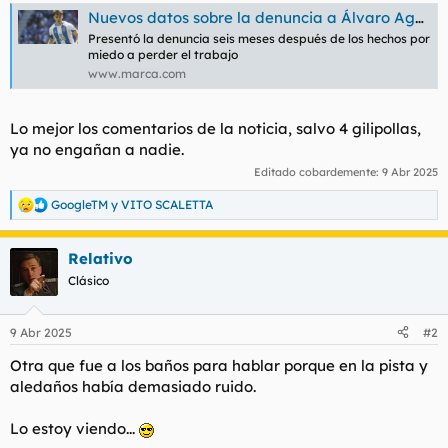
t
o
Nuevos datos sobre la denuncia a Álvaro Aguado: la mujer declaró que había sido violada en los lavabos
e
Presentó la denuncia seis meses después de los hechos por
m
miedo a perder el trabajo
a
www.marca.com
Lo mejor los comentarios de la noticia, salvo 4 gilipollas,
ya no engañan a nadie.
Editado cobardemente:
9 Abr 2025
GoogleTM
y
VITO SCALETTA
R
e
a
Relativo
c
c
Clásico
i
o
n
9 Abr 2025
#2
e
s
Otra que fue a los baños para hablar porque en la pista y
:
aledaños había demasiado ruido.
Lo estoy viendo...