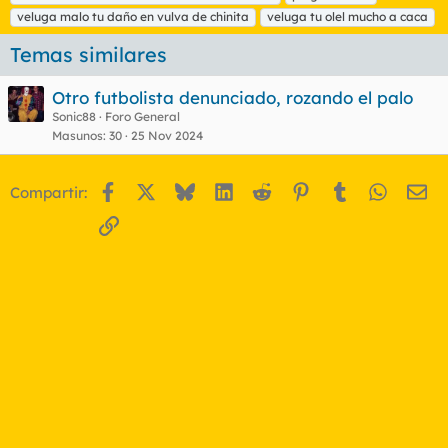
t
veluga malo tu daño en vulva de chinita
veluga tu olel mucho a caca
a
s
Temas similares
Otro futbolista denunciado, rozando el palo
Sonic88
Foro General
Masunos
30
25 Nov 2024
Facebook
X
Bluesky
LinkedIn
Reddit
Pinterest
Tumblr
WhatsA
Em
Compartir:
Enlace