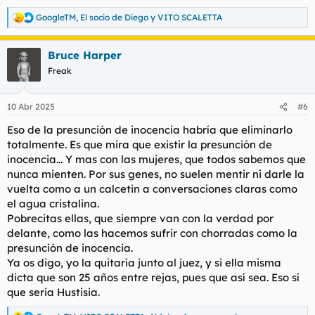
GoogleTM
,
El socio de Diego
y
VITO SCALETTA
R
e
a
Bruce Harper
c
c
Freak
i
o
n
10 Abr 2025
#6
e
s
Eso de la presunción de inocencia habría que eliminarlo
:
totalmente. Es que mira que existir la presunción de
inocencia... Y mas con las mujeres, que todos sabemos que
nunca mienten. Por sus genes, no suelen mentir ni darle la
vuelta como a un calcetin a conversaciones claras como
el agua cristalina.
Pobrecitas ellas, que siempre van con la verdad por
delante, como las hacemos sufrir con chorradas como la
presunción de inocencia.
Ya os digo, yo la quitaría junto al juez, y si ella misma
dicta que son 25 años entre rejas, pues que así sea. Eso sí
que seria Hustisia.