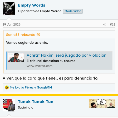
Empty Words
El pariento de Empta Worda
Moderador
19 Jun 2026
#18
Sonic88 rebuznó:
Vamos cogiendo asiento.
Achraf Hakimi será juzgado por violación
El tribunal desestima su recurso
www.marca.com
A ver, que la cara que tiene... es para denunciarlo.
Me lo dijo Pérez
y
GoogleTM
R
e
a
Tunak Tunak Tun
c
c
Sucioindio
i
o