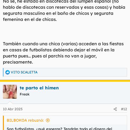
No se, he estado en discotecas del lumpen español (no
hablo de discotecas con reservados y esas cosas) y había
segurata masculino en el baño de chicos y segurata
femenina en el de chicas.
También cuando una chica (varias) acceden a las fiestas
en casas de futbolistas debiendo dejar el móvil en la
puerta pues... pues al parchís no van a jugar,
precisamente.
VITO SCALETTA
R
e
a
te parto el himen
c
c
Freak
i
o
n
10 Abr 2025
#12
e
s
BILBOKOA rebuznó:
:
Son futbolistas, ¿qué esperas? Tendrán todo el dinero del