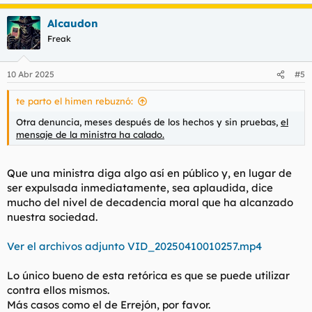
e
a
Alcaudon
c
c
Freak
i
o
n
10 Abr 2025
#5
e
s
te parto el himen rebuznó:
:
Otra denuncia, meses después de los hechos y sin pruebas,
el
mensaje de la ministra ha calado.
Que una ministra diga algo así en público y, en lugar de
ser expulsada inmediatamente, sea aplaudida, dice
mucho del nivel de decadencia moral que ha alcanzado
nuestra sociedad.
Ver el archivos adjunto VID_20250410010257.mp4
Lo único bueno de esta retórica es que se puede utilizar
contra ellos mismos.
Más casos como el de Errejón, por favor.