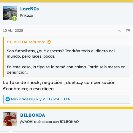
a
Lord90s
c
c
Frikazo
i
o
n
10 Abr 2025
#9
e
s
BILBOKOA rebuznó:
:
Son futbolistas, ¿qué esperas? Tendrán todo el dinero del
mundo, pero luces, pocas.
En este caso, la tipa se lo tomó con calma. Tardó seis meses en
denunciar...
La fase de shock, negación , duelo...y compensación
€conómica; o eso dicen.
Navidades2007
y
VITO SCALETTA
R
e
a
BILBOKOA
c
c
¡WAOH! qué cacao con BILBOKAO
i
o