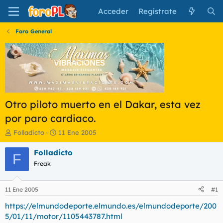
Acceder
Regístrate
Foro General
Otro piloto muerto en el Dakar, esta vez
por paro cardiaco.
I
F
Folladicto
11 Ene 2005
n
e
i
c
Folladicto
F
c
h
Freak
i
a
a
d
d
e
11 Ene 2005
#1
o
i
r
n
https://elmundodeporte.elmundo.es/elmundodeporte/200
d
i
5/01/11/motor/1105443787.html
e
c