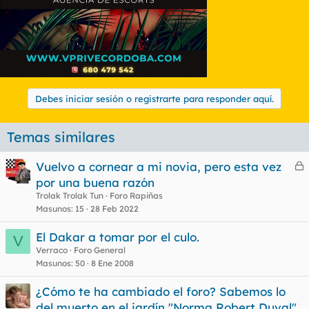
Debes iniciar sesión o registrarte para responder aquí.
Temas similares
Vuelvo a cornear a mi novia, pero esta vez
e
por una buena razón
r
Trolak Trolak Tun
Foro Rapiñas
r
Masunos
15
28 Feb 2022
El Dakar a tomar por el culo.
V
Verraco
Foro General
o
Masunos
50
8 Ene 2008
¿Cómo te ha cambiado el foro? Sabemos lo
del muerto en el jardín "Norma Robert Duval"