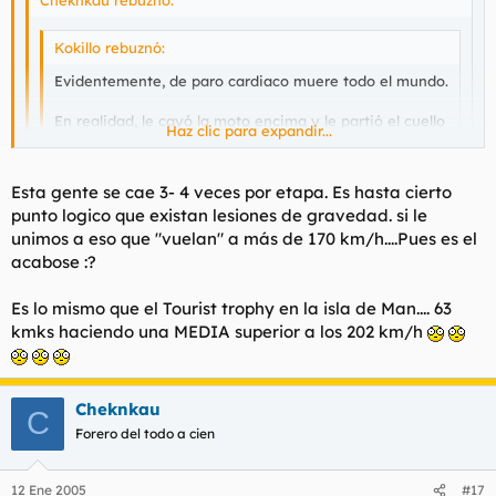
Kokillo rebuznó:
Evidentemente, de paro cardiaco muere todo el mundo.
En realidad, le cayó la moto encima y le partió el cuello
Haz clic para expandir...
segun ha dicho Arcarons esta noche, amigo intimo
suyo.
Haz clic para expandir...
Esta gente se cae 3- 4 veces por etapa. Es hasta cierto
Y no era "un piloto", era Meoni cojones, un respeto!
Haz clic para expandir...
punto logico que existan lesiones de gravedad. si le
Hombre, me referia a que todo el mundo muere de un paro
unimos a eso que "vuelan" a más de 170 km/h....Pues es el
cardiaco. Se te para el corazon y no hay vuelta atras, pero lo
Di más bien que te mueres porque se te encharcan los
acabose :?
importante siempre es la causa: encharcamiento, fractura,
pulmones. Hombre no creo que el hecho de que haya
derrame cerebral...
sangre quite que haya sufrido un paro cardiaco... la
Es lo mismo que el Tourist trophy en la isla de Man.... 63
hemorragia podrían taparla pero en cambio no pudieron
kmks haciendo una MEDIA superior a los 202 km/h
reanimarle el corazón. Por cierto, yo esta noticia la vi justo
cuando acababa en Telecinco, y se veía al hombre este
darse una ostia descomunal. Imagino que no sería esa.
Cheknkau
C
Forero del todo a cien
12 Ene 2005
#17