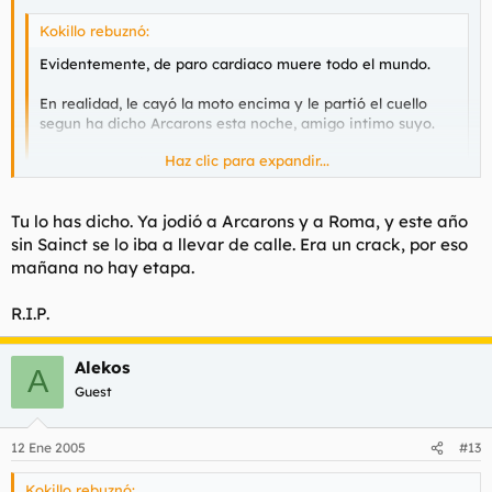
Kokillo rebuznó:
Evidentemente, de paro cardiaco muere todo el mundo.
En realidad, le cayó la moto encima y le partió el cuello
segun ha dicho Arcarons esta noche, amigo intimo suyo.
Haz clic para expandir...
Y no era "un piloto", era Meoni cojones, un respeto!
Haz clic para expandir...
Tu lo has dicho. Ya jodió a Arcarons y a Roma, y este año
Meoni siempre fue el quebradero de cabeza de los Españoles :?
sin Sainct se lo iba a llevar de calle. Era un crack, por eso
Pobrecito Dios lo tenga en su gloria.
mañana no hay etapa.
R.I.P.
Alekos
A
Guest
12 Ene 2005
#13
Kokillo rebuznó: