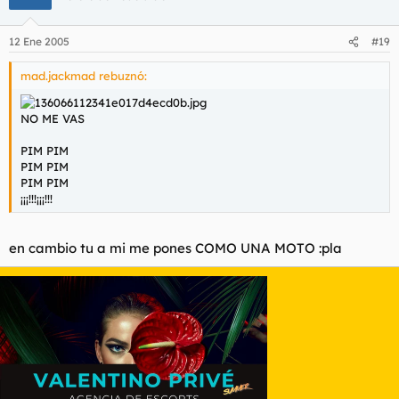
12 Ene 2005
#19
mad.jackmad rebuznó:
NO ME VAS
PIM PIM
PIM PIM
PIM PIM
¡¡¡!!!¡¡¡!!!
en cambio tu a mi me pones COMO UNA MOTO :pla