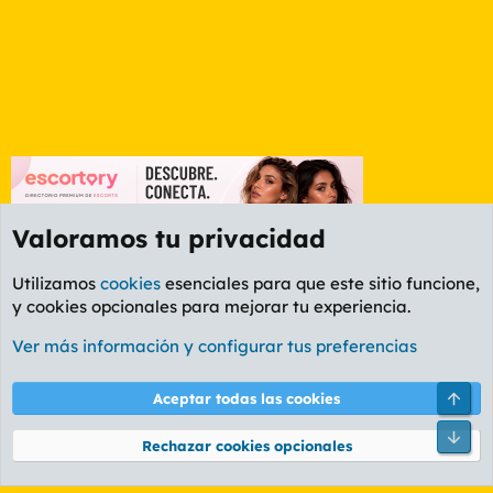
Valoramos tu privacidad
Utilizamos
cookies
esenciales para que este sitio funcione,
y cookies opcionales para mejorar tu experiencia.
Foro General
Ver más información y configurar tus preferencias
Cookies
PL OLDSTYLE AMARILLO
Cambiar fuente
Español (ES)
Arri
Aceptar todas las cookies
Contáctanos
Términos y reglas
Política de privacidad
Ayuda
R
Pie
S
Rechazar cookies opcionales
S
®
Community platform by XenForo
© 2010-2026 XenForo Ltd.