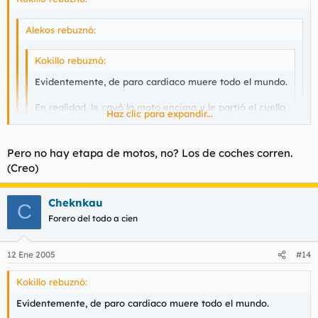
Alekos rebuznó:
Kokillo rebuznó:
Evidentemente, de paro cardiaco muere todo el mundo.
En realidad, le cayó la moto encima y le partió el cuello
Haz clic para expandir...
segun ha dicho Arcarons esta noche, amigo intimo
suyo.
Haz clic para expandir...
Pero no hay etapa de motos, no? Los de coches corren.
Y no era "un piloto", era Meoni cojones, un respeto!
Haz clic para expandir...
(Creo)
Tu lo has dicho. Ya jodió a Arcarons y a Roma, y este año sin
Sainct se lo iba a llevar de calle. Era un crack, por eso mañana
Cheknkau
no hay etapa.
C
Meoni siempre fue el quebradero de cabeza de los
Forero del todo a cien
Españoles :? Pobrecito Dios lo tenga en su gloria.
R.I.P.
12 Ene 2005
#14
Kokillo rebuznó:
Evidentemente, de paro cardiaco muere todo el mundo.