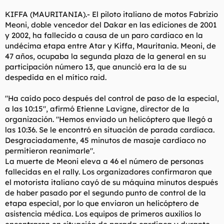
l
i
KIFFA (MAURITANIA).- El piloto italiano de motos Fabrizio
t
o
Meoni, doble vencedor del Dakar en las ediciones de 2001
e
y 2002, ha fallecido a causa de un paro cardiaco en la
m
a
undécima etapa entre Atar y Kiffa, Mauritania. Meoni, de
47 años, ocupaba la segunda plaza de la general en su
participación número 13, que anunció era la de su
despedida en el mítico raid.
"Ha caído poco después del control de paso de la especial,
a las 10:15", afirmó Etienne Lavigne, director de la
organización. "Hemos enviado un helicóptero que llegó a
las 10:36. Se le encontró en situación de parada cardíaca.
Desgraciadamente, 45 minutos de masaje cardíaco no
permitieron reanimarle".
La muerte de Meoni eleva a 46 el número de personas
fallecidas en el rally. Los organizadores confirmaron que
el motorista italiano cayó de su máquina minutos después
de haber pasado por el segundo punto de control de la
etapa especial, por lo que enviaron un helicóptero de
asistencia médica. Los equipos de primeros auxilios lo