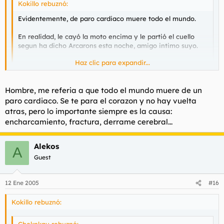
Kokillo rebuznó:
Evidentemente, de paro cardiaco muere todo el mundo.
En realidad, le cayó la moto encima y le partió el cuello
segun ha dicho Arcarons esta noche, amigo intimo suyo.
Haz clic para expandir...
Y no era "un piloto", era Meoni cojones, un respeto!
Haz clic para expandir...
Di más bien que te mueres porque se te encharcan los
Hombre, me referia a que todo el mundo muere de un
pulmones. Hombre no creo que el hecho de que haya sangre
paro cardiaco. Se te para el corazon y no hay vuelta
quite que haya sufrido un paro cardiaco... la hemorragia
atras, pero lo importante siempre es la causa:
podrían taparla pero en cambio no pudieron reanimarle el
encharcamiento, fractura, derrame cerebral...
corazón. Por cierto, yo esta noticia la vi justo cuando acababa
en Telecinco, y se veía al hombre este darse una ostia
descomunal. Imagino que no sería esa.
Alekos
A
Guest
12 Ene 2005
#16
Kokillo rebuznó:
Cheknkau rebuznó: