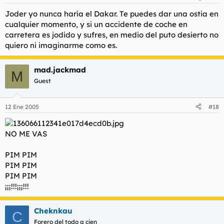
Joder yo nunca haría el Dakar. Te puedes dar una ostia en
cualquier momento, y si un accidente de coche en
carretera es jodido y sufres, en medio del puto desierto no
quiero ni imaginarme como es.
mad.jackmad
M
Guest
12 Ene 2005
#18
NO ME VAS
PIM PIM
PIM PIM
PIM PIM
¡¡¡!!!¡¡¡!!!
Cheknkau
C
Forero del todo a cien