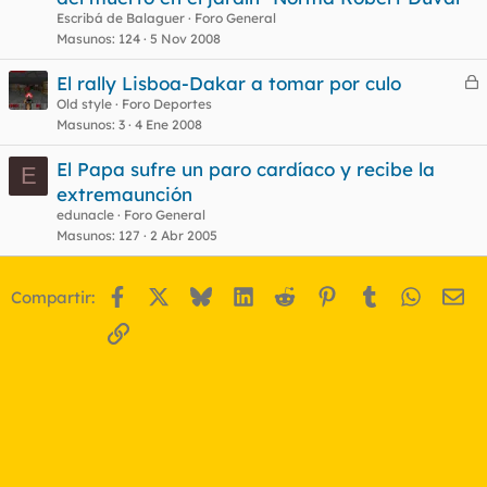
Escribá de Balaguer
Foro General
Masunos
124
5 Nov 2008
El rally Lisboa-Dakar a tomar por culo
e
Old style
Foro Deportes
Masunos
3
4 Ene 2008
r
r
El Papa sufre un paro cardíaco y recibe la
E
extremaunción
edunacle
Foro General
o
Masunos
127
2 Abr 2005
Facebook
X
Bluesky
LinkedIn
Reddit
Pinterest
Tumblr
WhatsA
Em
Compartir:
Enlace