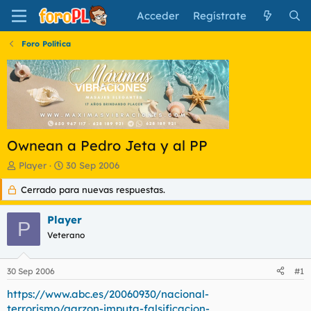
Acceder
Regístrate
Foro Política
Ownean a Pedro Jeta y al PP
I
F
Player
30 Sep 2006
n
e
Cerrado para nuevas respuestas.
i
c
c
h
i
a
Player
P
a
d
Veterano
d
e
o
i
r
n
30 Sep 2006
#1
d
i
e
c
https://www.abc.es/20060930/nacional-
l
i
terrorismo/garzon-imputa-falsificacion-