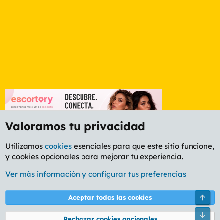
Valoramos tu privacidad
Utilizamos
cookies
esenciales para que este sitio funcione,
y cookies opcionales para mejorar tu experiencia.
Foro Política
Ver más información y configurar tus preferencias
Cookies
PL OLDSTYLE AMARILLO
Cambiar fuente
Español (ES)
Arri
Aceptar todas las cookies
Contáctanos
Términos y reglas
Política de privacidad
Ayuda
R
Pie
S
Rechazar cookies opcionales