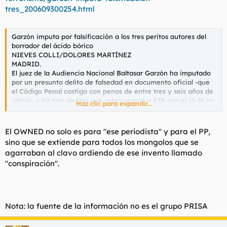
t
o
tres_200609300254.html
e
m
a
Garzón imputa por falsificación a los tres peritos autores del
borrador del ácido bórico
NIEVES COLLI/DOLORES MARTÍNEZ
MADRID.
El juez de la Audiencia Nacional Baltasar Garzón ha imputado
por un presunto delito de falsedad en documento oficial -que
el Código Penal castiga con penas de entre tres y seis años de
cárcel- a los tres peritos que relacionaron a ETA con el 11-M en
Haz clic para expandir...
un documento en el que identificaron como ácido bórico la
sustancia encontrada en la vivienda de Hassan El Haski -
procesado por los atentados de Madrid e imputado en el
El OWNED no solo es para "ese periodista" y para el PP,
sumario de los atentados de Casablanca (Marruecos)-, tras su
sino que se extiende para todos los mongolos que se
detención en diciembre de 2004. Según un auto dictado ayer
agarraban al clavo ardiendo de ese invento llamado
por el magistrado, los tres policías pretendieron dar carácter
"conspiración".
oficial a un dictamen que nunca lo tuvo simulando la fecha de
creación y firma del mismo. Ese documento falsificado
coincide con el que el pasado día 21 fue publicado por «El
mundo», periódico que acusó a la Comisaría General de Policía
Científica de haber ocultado información relacionada con los
Nota: la fuente de la información no es el grupo PRISA
atentados de Madrid al juez Juan del Olmo.
Un documento «no oficial»