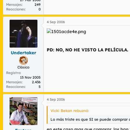
Mensajes
249
Reacciones
0
4 Sep 2006
PD: NO, NO HE VISTO LA PELÍCULA.
Undertaker
Clásico
Registro
15 Nov 2005
Mensajes
2.436
Reacciones
5
4 Sep 2006
Vicki Bekan rebuznó:
Lo más triste es que SI se puede comprar a
en este caso mas que comprar, los han 