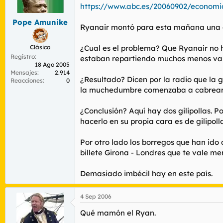
r
n
https://www.abc.es/20060902/economia
d
i
Pope Amunike
e
c
Ryanair montó para esta mañana una esp
l
i
t
o
Clásico
¿Cual es el problema? Que Ryanair no ha
e
Registro
m
estaban repartiendo muchos menos vales
18 Ago 2005
a
Mensajes
2.914
¿Resultado? Dicen por la radio que la
Reacciones
0
la muchedumbre comenzaba a cabrear
¿Conclusión? Aquí hay dos gilipollas.
hacerlo en su propia cara es de gilipoll
Por otro lado los borregos que han ido
billete Girona - Londres que te vale m
Demasiado imbécil hay en este país.
4 Sep 2006
Qué mamón el Ryan.