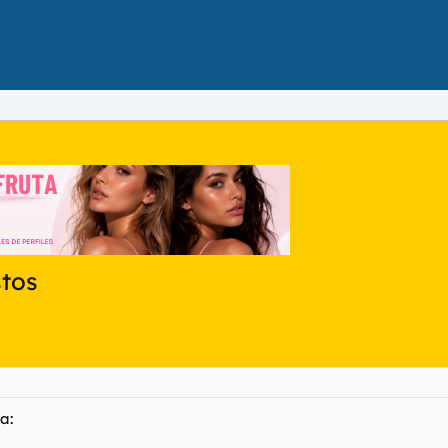
stos
a: