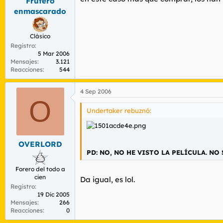
Frutero
enmascarado
Clásico
Registro
5 Mar 2006
Mensajes
3.121
Reacciones
544
4 Sep 2006
O
Undertaker rebuznó:
OVERLORD
PD: NO, NO HE VISTO LA PELÍCULA. NO 
Forero del todo a
cien
Da igual, es lol.
Registro
19 Dic 2005
Mensajes
266
Reacciones
0