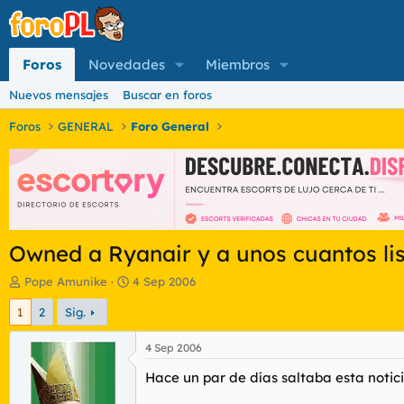
Foros
Novedades
Miembros
Nuevos mensajes
Buscar en foros
Foros
GENERAL
Foro General
Owned a Ryanair y a unos cuantos li
I
F
Pope Amunike
4 Sep 2006
n
e
1
2
Sig.
i
c
c
h
i
a
4 Sep 2006
a
d
Hace un par de días saltaba esta notici
d
e
o
i