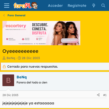
Acceder
Regístrate
Foro General
Oyeeeeeeeeee
I
F
BeNq
28 Dic 2003
n
e
Cerrado para nuevas respuestas.
i
c
c
h
i
a
BeNq
B
a
d
Forero del todo a cien
d
e
o
i
r
n
28 Dic 2003
#1
d
i
e
c
jejejejejejejeje ya estaaaaaa
l
i