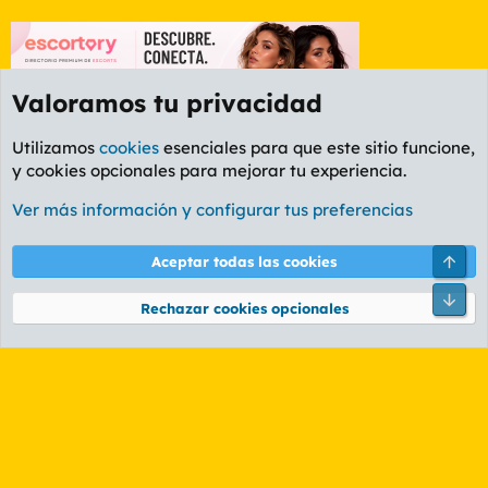
Valoramos tu privacidad
Utilizamos
cookies
esenciales para que este sitio funcione,
y cookies opcionales para mejorar tu experiencia.
Foro General
Ver más información y configurar tus preferencias
Cookies
PL OLDSTYLE AMARILLO
Cambiar fuente
Español (ES)
Arri
Aceptar todas las cookies
Contáctanos
Términos y reglas
Política de privacidad
Ayuda
R
Pie
S
Rechazar cookies opcionales
S
®
Community platform by XenForo
© 2010-2026 XenForo Ltd.