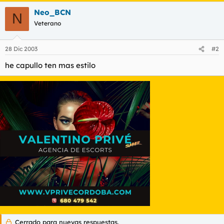
t
o
Neo_BCN
e
N
m
Veterano
a
28 Dic 2003
#2
he capullo ten mas estilo
Cerrado para nuevas respuestas.