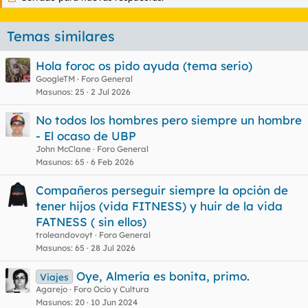
Temas similares
Hola foroc os pido ayuda (tema serio)
GoogleTM
Foro General
Masunos
25
2 Jul 2026
No todos los hombres pero siempre un hombre
- El ocaso de UBP
John McClane
Foro General
Masunos
65
6 Feb 2026
Compañeros perseguir siempre la opción de
tener hijos (vida FITNESS) y huir de la vida
FATNESS ( sin ellos)
troleandovoyt
Foro General
Masunos
65
28 Jul 2026
Oye, Almería es bonita, primo.
Viajes
Agarejo
Foro Ocio y Cultura
Masunos
20
10 Jun 2024