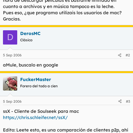
hora de descargar películas es bastante limitado en
t
o
cuanto a archivos y en música tampoco es la leche.
e
Pues eso, ¿que programa utilizais los usuarios de mac?
m
a
Gracias.
DerosMC
D
Clásico
5 Sep 2006
#2
aMule, buscalo en google
FuckerMaster
Forero del todo a cien
5 Sep 2006
#3
ssX - Cliente de Soulseek para mac
https://chris.schleifer.net/ssX/
Edito: Leete esto, es una comparación de clientes p2p, ahí