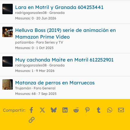
Lara en Motril y Granada 604253441
rodrigogonzales08
Granada
Masunos
0
20 Jun 2026
Helluva Boss (2019) serie de animación en
Mamazon Prime Video
patizambo
Foro Series y TV
Masunos
0
1 Oct 2025
Muy cachonda Maite en Motril 612252901
rodrigogonzales08
Granada
Masunos
1
9 Mar 2026
Matanza de perros en Marruecos
Trujamán
Foro General
Masunos
68
7 Sep 2025
Facebook
X
Bluesky
LinkedIn
Reddit
Pinterest
Tumblr
WhatsA
Em
Compartir:
Enlace