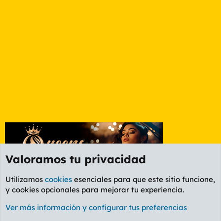
Valoramos tu privacidad
Utilizamos
cookies
esenciales para que este sitio funcione,
y cookies opcionales para mejorar tu experiencia.
Foro Informática y Videojuegos
Ver más información y configurar tus preferencias
Cookies
PL OLDSTYLE AMARILLO
Cambiar fuente
Español (ES)