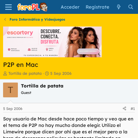
Acceder
Regístrate
Foro Informática y Videojuegos
P2P en Mac
I
F
Tortilla de patata
5 Sep 2006
n
e
i
c
Tortilla de patata
T
c
h
Guest
i
a
a
d
d
e
5 Sep 2006
#1
o
i
r
n
Soy usuario de Mac desde hace poco tiempo y veo que en
d
i
el tema de P2P no hay mucho donde elegir. Utilizo el
e
c
Limewire porque dicen por ahí que es el mejor pero a la
l
i