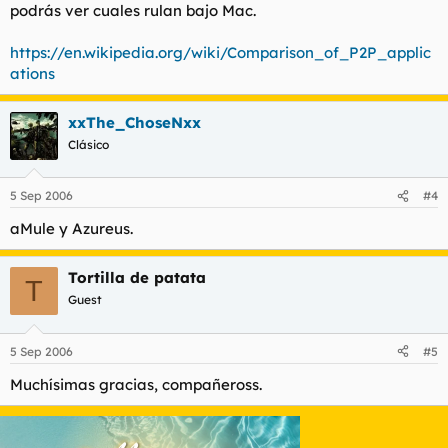
podrás ver cuales rulan bajo Mac.
https://en.wikipedia.org/wiki/Comparison_of_P2P_applic
ations
xxThe_ChoseNxx
Clásico
5 Sep 2006
#4
aMule y Azureus.
Tortilla de patata
T
Guest
5 Sep 2006
#5
Muchísimas gracias, compañeross.