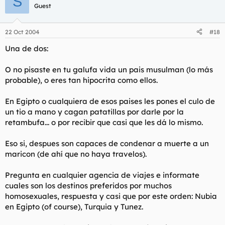
S
Guest
Date una vuelta por los cafes cairotas y mirales a los ojos...
verás como te sonrien entre calada y calada al narguile y no es
hospitalidad no.
22 Oct 2004
#18
Hay más maricones por metro cuadrado en un pais arabe que
Una de dos:
en el mismisimo barrio de Chueca.
O no pisaste en tu galufa vida un pais musulman (lo más
probable), o eres tan hipocrita como ellos.
En Egipto o cualquiera de esos paises les pones el culo de
un tio a mano y cagan patatillas por darle por la
retambufa... o por recibir que casi que les dá lo mismo.
Eso si, despues son capaces de condenar a muerte a un
maricon (de ahí que no haya travelos).
Pregunta en cualquier agencia de viajes e informate
cuales son los destinos preferidos por muchos
homosexuales, respuesta y casi que por este orden: Nubia
en Egipto (of course), Turquia y Tunez.