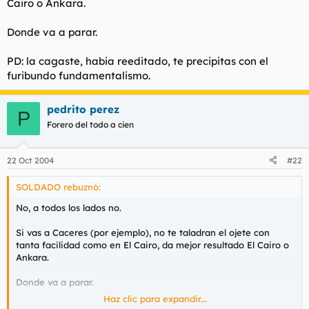
Cairo o Ankara.
Donde va a parar.
PD: la cagaste, habia reeditado, te precipitas con el
furibundo fundamentalismo.
pedrito perez
P
Forero del todo a cien
22 Oct 2004
#22
SOLDADO rebuznó:
No, a todos los lados no.
Si vas a Caceres (por ejemplo), no te taladran el ojete con
tanta facilidad como en El Cairo, da mejor resultado El Cairo o
Ankara.
Donde va a parar.
Haz clic para expandir...
PD: la cagaste, habia reeditado, te precipitas con el furibundo