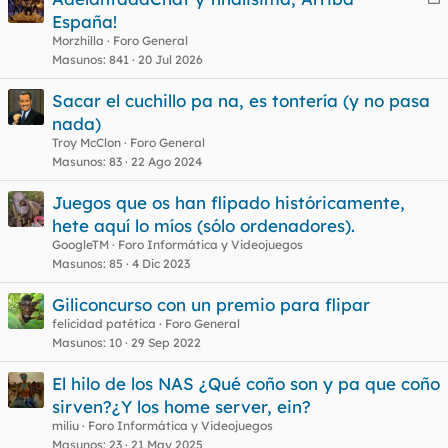
e
España!
r
Morzhilla
Foro General
r
Masunos
841
20 Jul 2026
Sacar el cuchillo pa na, es tontería (y no pasa
nada)
o
Troy McClon
Foro General
Masunos
83
22 Ago 2024
Juegos que os han flipado históricamente,
hete aquí lo míos (sólo ordenadores).
GoogleTM
Foro Informática y Videojuegos
Masunos
85
4 Dic 2023
Giliconcurso con un premio para flipar
felicidad patética
Foro General
Masunos
10
29 Sep 2022
El hilo de los NAS ¿Qué coño son y pa que coño
sirven?¿Y los home server, ein?
miliu
Foro Informática y Videojuegos
Masunos
23
21 May 2025