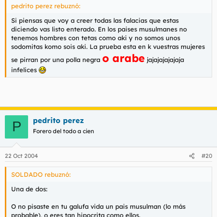
pedrito perez rebuznó:
Si piensas que voy a creer todas las falacias que estas
diciendo vas listo enterado. En los paises musulmanes no
tenemos hombres con tetas como aki y no somos unos
sodomitas komo sois aki. La prueba esta en k vuestras mujeres
o arabe
se pirran por una polla negra
jajajajajajaja
infelices
pedrito perez
P
Forero del todo a cien
22 Oct 2004
#20
SOLDADO rebuznó:
Una de dos:
O no pisaste en tu galufa vida un pais musulman (lo más
probable), o eres tan hipocrita como ellos.