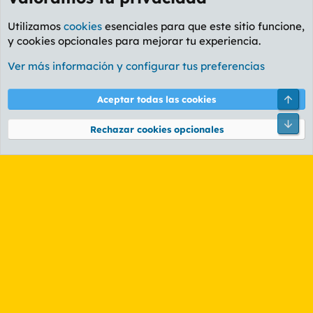
Utilizamos
cookies
esenciales para que este sitio funcione,
y cookies opcionales para mejorar tu experiencia.
Foro General
Ver más información y configurar tus preferencias
Cookies
PL OLDSTYLE AMARILLO
Cambiar fuente
Español (ES)
Arri
Aceptar todas las cookies
Contáctanos
Términos y reglas
Política de privacidad
Ayuda
R
Pie
S
Rechazar cookies opcionales
S
®
Community platform by XenForo
© 2010-2026 XenForo Ltd.