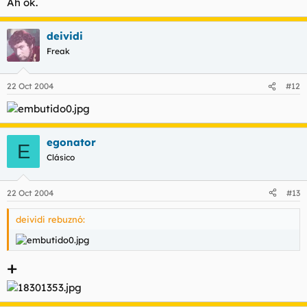
Ah ok.
deividi
Freak
22 Oct 2004
#12
egonator
E
Clásico
22 Oct 2004
#13
deividi rebuznó:
+