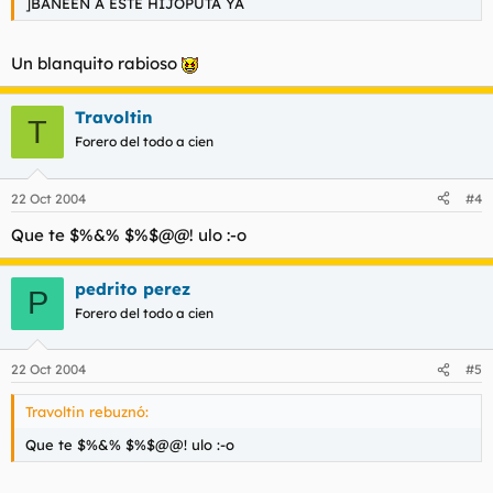
]BANEEN A ESTE HIJOPUTA YA
Un blanquito rabioso
Travoltin
T
Forero del todo a cien
22 Oct 2004
#4
Que te $%&% $%$@@! ulo :-o
pedrito perez
P
Forero del todo a cien
22 Oct 2004
#5
Travoltin rebuznó:
Que te $%&% $%$@@! ulo :-o