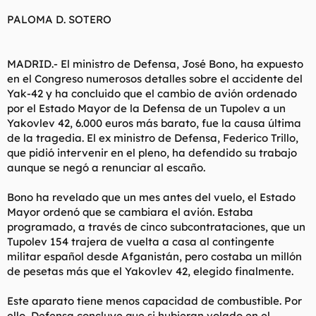
t
o
e
PALOMA D. SOTERO
m
a
MADRID.- El ministro de Defensa, José Bono, ha expuesto
en el Congreso numerosos detalles sobre el accidente del
Yak-42 y ha concluido que el cambio de avión ordenado
por el Estado Mayor de la Defensa de un Tupolev a un
Yakovlev 42, 6.000 euros más barato, fue la causa última
de la tragedia. El ex ministro de Defensa, Federico Trillo,
que pidió intervenir en el pleno, ha defendido su trabajo
aunque se negó a renunciar al escaño.
Bono ha revelado que un mes antes del vuelo, el Estado
Mayor ordenó que se cambiara el avión. Estaba
programado, a través de cinco subcontrataciones, que un
Tupolev 154 trajera de vuelta a casa al contingente
militar español desde Afganistán, pero costaba un millón
de pesetas más que el Yakovlev 42, elegido finalmente.
Este aparato tiene menos capacidad de combustible. Por
ello, Defensa concluye que si hubieran volado en el