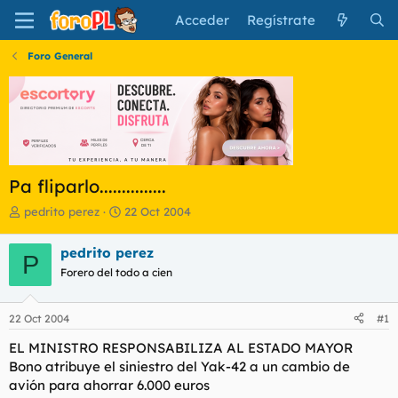
Acceder
Regístrate
Foro General
Pa fliparlo...............
I
F
pedrito perez
22 Oct 2004
n
e
i
c
pedrito perez
P
c
h
Forero del todo a cien
i
a
a
d
d
e
22 Oct 2004
#1
o
i
r
n
EL MINISTRO RESPONSABILIZA AL ESTADO MAYOR
d
i
Bono atribuye el siniestro del Yak-42 a un cambio de
e
c
avión para ahorrar 6.000 euros
l
i