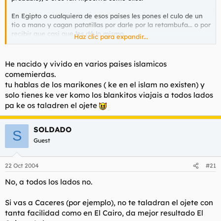
En Egipto o cualquiera de esos paises les pones el culo de un
tio a mano y cagan patatillas por darle por la retambufa... o por
recibir que casi que les dá lo mismo.
Haz clic para expandir...
Eso si, despues son capaces de condenar a muerte a un
maricon (de ahí que no haya travelos).
He nacido y vivido en varios paises islamicos
comemierdas.
Pregunta en cualquier agencia de viajes e informate cuales
tu hablas de los marikones ( ke en el islam no existen) y
son los destinos preferidos por muchos homosexuales,
solo tienes ke ver komo los blankitos viajais a todos lados
respuesta y casi que por este orden: Nubia en Egipto (of
pa ke os taladren el ojete
course), Turquia y Tunez.
Dile a Alá que te abra los ojos.
SOLDADO
S
Guest
22 Oct 2004
#21
No, a todos los lados no.
Si vas a Caceres (por ejemplo), no te taladran el ojete con
tanta facilidad como en El Cairo, da mejor resultado El