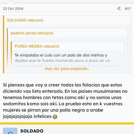
22 Oct 2004
#17
SOLDADO rebuznó:
pedrito perez rebuznó:
FURIA NEGRA rebuznó:
Te empalaba el culo con un palo de dos metros y
dejaba que te fueras muriendo poco a poco en un
monte perdido, bueno mejor no que a lo mejor te gusta,
Haz clic para expandir...
te degollaba el cuello tipo como tus coleguitas en Irak
hijo de puta perra infiel.
Haz clic para expandir...
Haz clic para expandir...
Si piensas que voy a creer todas las falacias que estas
diciendo vas listo enterado. En los paises musulmanes no
Mongolo, los infieles sois vosotros
Esto que dices una sandez como un castillo.
tenemos hombres con tetas como aki y no somos unos
Esas practicas de sodomita son tipicas de los Europeos y
sodomitas komo sois aki. La prueba esta en k vuestras
Entre los 22 y 25 años trabajé en Libia, Egipto, Tunez y Turkia
no de las naciones del Islam.
mujeres se pirran por una polla negra o arabe
¿son naciones del Islam? ¿a que si? bueno, pues los morubes
jajajajajajaja infelices
no paraban de hacer proposiciones desonestas, joer, si en unas
excavaciones tuve que soltarle dos soplamocos a uno, que
aquello ya no eran insinuaciones. así que... viaja e ilustrate.
SOLDADO