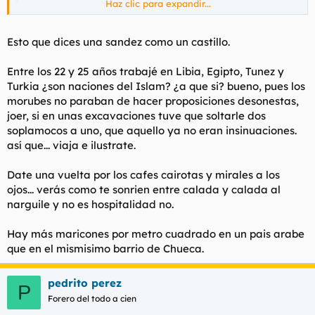
Haz clic para expandir...
Mongolo, los infieles sois vosotros
Esto que dices una sandez como un castillo.
Esas practicas de sodomita son tipicas de los Europeos y no de
las naciones del Islam.
Entre los 22 y 25 años trabajé en Libia, Egipto, Tunez y
Turkia ¿son naciones del Islam? ¿a que si? bueno, pues los
morubes no paraban de hacer proposiciones desonestas,
joer, si en unas excavaciones tuve que soltarle dos
soplamocos a uno, que aquello ya no eran insinuaciones.
así que... viaja e ilustrate.
Date una vuelta por los cafes cairotas y mirales a los
ojos... verás como te sonrien entre calada y calada al
narguile y no es hospitalidad no.
Hay más maricones por metro cuadrado en un pais arabe
que en el mismisimo barrio de Chueca.
pedrito perez
P
Forero del todo a cien