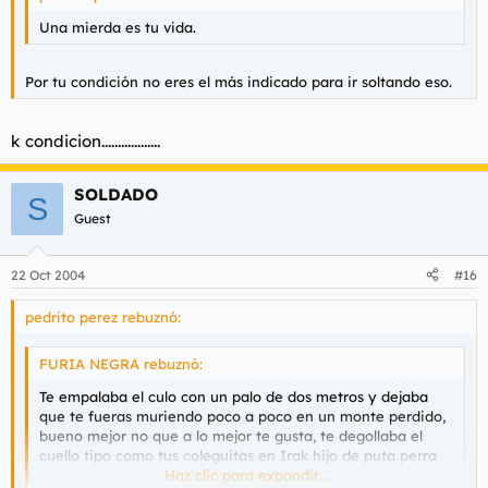
Una mierda es tu vida.
Por tu condición no eres el más indicado para ir soltando eso.
k condicion..................
SOLDADO
S
Guest
22 Oct 2004
#16
pedrito perez rebuznó:
FURIA NEGRA rebuznó:
Te empalaba el culo con un palo de dos metros y dejaba
que te fueras muriendo poco a poco en un monte perdido,
bueno mejor no que a lo mejor te gusta, te degollaba el
cuello tipo como tus coleguitas en Irak hijo de puta perra
infiel.
Haz clic para expandir...