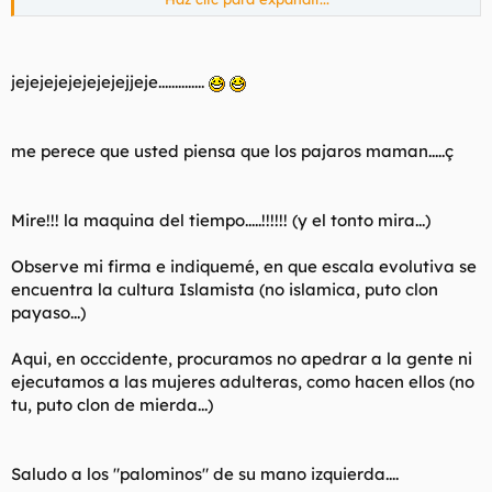
En Egipto o cualquiera de esos paises les pones el culo de
un tio a mano y cagan patatillas por darle por la
retambufa... o por recibir que casi que les dá lo mismo.
Haz clic para expandir...
Eso si, despues son capaces de condenar a muerte a un
jejejejejejejejejjeje..............
maricon (de ahí que no haya travelos).
He nacido y vivido en varios paises islamicos comemierdas.
ke en el islam no
tu hablas de los marikones (
Pregunta en cualquier agencia de viajes e informate cuales
me perece que usted piensa que los pajaros maman.....ç
son los destinos preferidos por muchos homosexuales,
existen
) y solo tienes ke ver komo los blankitos viajais a
respuesta y casi que por este orden: Nubia en Egipto (of
course), Turquia y Tunez.
todos lados pa ke os taladren el ojete
Mire!!! la maquina del tiempo.....!!!!!! (y el tonto mira...)
Dile a Alá que te abra los ojos.
Observe mi firma e indiquemé, en que escala evolutiva se
encuentra la cultura Islamista (no islamica, puto clon
payaso...)
Aqui, en occcidente, procuramos no apedrar a la gente ni
ejecutamos a las mujeres adulteras, como hacen ellos (no
tu, puto clon de mierda...)
Saludo a los "palominos" de su mano izquierda....