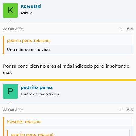
Kawalski
K
Asiduo
22 Oct 2004
#14
pedrito perez rebuznó:
Una mierda es tu vida.
Por tu condición no eres el más indicado para ir soltando
eso.
pedrito perez
P
Forero del todo a cien
22 Oct 2004
#15
Kawalski rebuznó:
pedrito perez rebuznó: