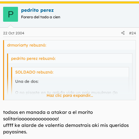
pedrito perez
P
Forero del todo a cien
22 Oct 2004
#24
drmoriarty rebuznó:
pedrito perez rebuznó:
SOLDADO rebuznó:
Una de dos:
O no pisaste en tu galufa vida un pais musulman (lo
Haz clic para expandir...
más probable), o eres tan hipocrita como ellos.
Haz clic para expandir...
En Egipto o cualquiera de esos paises les pones el culo
todsos en manada a atakar a el morito
de un tio a mano y cagan patatillas por darle por la
solitarioooooooooooooo!
retambufa... o por recibir que casi que les dá lo mismo.
Haz clic para expandir...
uffff ke alarde de valentia demostrais aki mis queridos
jejejejejejejejejjeje..............
payasines.
Eso si, despues son capaces de condenar a muerte a un
maricon (de ahí que no haya travelos).
He nacido y vivido en varios paises islamicos comemierdas.