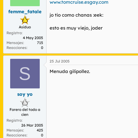
www.tomcruise.esgay.com
femme_fatale
jo tio como chanas :eek:
Asiduo
esto es muy viejo, joder
Registro
4 May 2005
Mensajes
715
Reacciones
0
25 Jul 2005
S
Menuda gilipollez.
soy yo
Forero del todo a
cien
Registro
26 Mar 2005
Mensajes
425
Reacciones
0