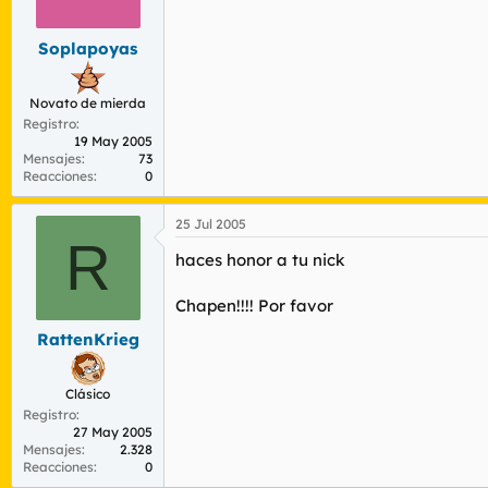
r
n
d
i
Soplapoyas
e
c
l
i
t
o
Novato de mierda
e
Registro
m
19 May 2005
a
Mensajes
73
Reacciones
0
25 Jul 2005
R
haces honor a tu nick
Chapen!!!! Por favor
RattenKrieg
Clásico
Registro
27 May 2005
Mensajes
2.328
Reacciones
0