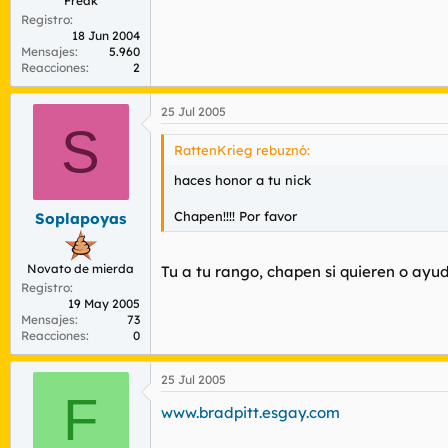
Freak
Registro
18 Jun 2004
Mensajes
5.960
Reacciones
2
25 Jul 2005
S
RattenKrieg rebuznó:
haces honor a tu nick
Chapen!!!! Por favor
Soplapoyas
Novato de mierda
Tu a tu rango, chapen si quieren o ay
Registro
19 May 2005
Mensajes
73
Reacciones
0
25 Jul 2005
F
www.bradpitt.esgay.com