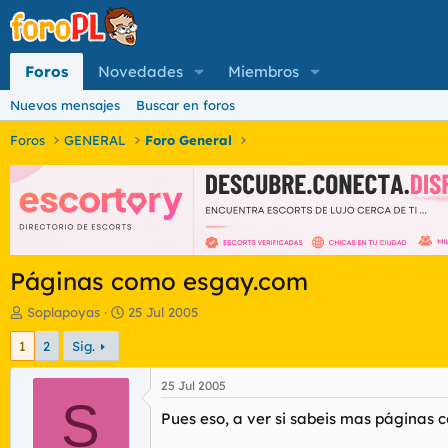
Foros
Novedades
Miembros
Nuevos mensajes
Buscar en foros
Foros
GENERAL
Foro General
Páginas como esgay.com
I
F
Soplapoyas
25 Jul 2005
n
e
1
2
Sig.
i
c
c
h
i
a
25 Jul 2005
a
S
d
Pues eso, a ver si sabeis mas páginas
d
e
o
i