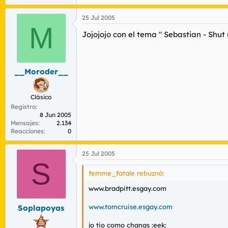
25 Jul 2005
M
Jojojojo con el tema " Sebastian - Shut 
__Moroder__
Clásico
Registro
8 Jun 2005
Mensajes
2.134
Reacciones
0
25 Jul 2005
S
femme_fatale rebuznó:
www.bradpitt.esgay.com
www.tomcruise.esgay.com
Soplapoyas
jo tio como chanas :eek: