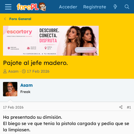
Acceder
Regístrate
Foro General
Pajote al jefe madero.
I
F
Asam
17 Feb 2026
n
e
i
c
Asam
c
h
Freak
i
a
a
d
d
e
17 Feb 2026
#1
o
i
r
n
Ha presentado su dimisión.
d
i
El biego se ve que tenia la pistola cargada y pedía que se
e
c
la limpiasen.
l
i