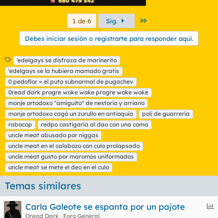
Último
1 de 6
Sig.
Debes iniciar sesión o registrarte para responder aquí.
E
'edelgays se disfraza de marinerito
t
'edelgays se la hubiera mamado gratis
i
0 pedoflor = el puto subnormal de pugachev
q
0read dark progre woke woke progre woke woke
u
monje ortodoxo "amiguito" de nestorio y arriano
e
t
monje ortodoxo cagó un zurullo en antioquía
poli de guarrería
a
rabocop
redpo castigaría al dao con una coma
s
uncle meat abusado por niggas
uncle meat en el calabozo con culo prolapsado
uncle meat gusto por maromos uniformados
uncle meat se mete el deo en el culo
Temas similares
E
Carla Galeote se espanta por un pajote
n
Oread Dark
Foro General