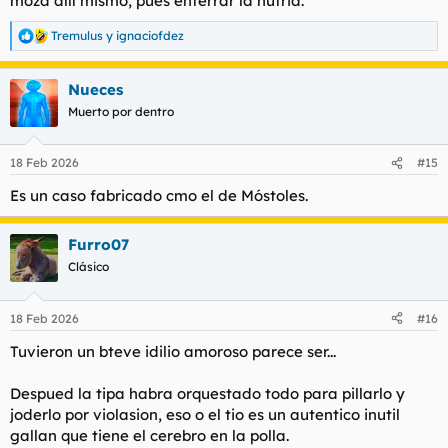
moza allí mismo, pues enterrar la nutria.
Tremulus
y
ignaciofdez
R
e
a
Nueces
c
c
Muerto por dentro
i
o
n
18 Feb 2026
#15
e
s
Es un caso fabricado cmo el de Móstoles.
:
Furro07
Clásico
18 Feb 2026
#16
Tuvieron un bteve idilio amoroso parece ser...
Despued la tipa habra orquestado todo para pillarlo y
joderlo por violasion, eso o el tio es un autentico inutil
gallan que tiene el cerebro en la polla.