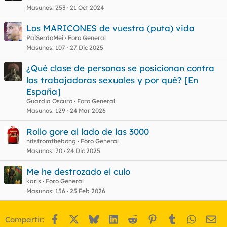
Masunos
253
21 Oct 2024
c
u
Los MARICONES de vuestra (puta) vida
e
PaiSerdoMei
Foro General
s
Masunos
107
27 Dic 2025
t
¿Qué clase de personas se posicionan contra
las trabajadoras sexuales y por qué? [En
España]
Guardia Oscuro
Foro General
Masunos
129
24 Mar 2026
Rollo gore al lado de las 3000
hitsfromthebong
Foro General
Masunos
70
24 Dic 2025
Me he destrozado el culo
karls
Foro General
Masunos
156
25 Feb 2026
Facebook
X
Bluesky
LinkedIn
Reddit
Pinterest
Tumblr
WhatsA
Em
Compartir: