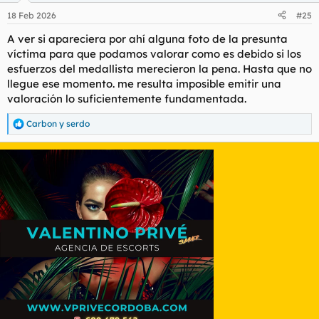
18 Feb 2026
#25
A ver si apareciera por ahí alguna foto de la presunta
víctima para que podamos valorar como es debido si los
esfuerzos del medallista merecieron la pena. Hasta que no
llegue ese momento. me resulta imposible emitir una
valoración lo suficientemente fundamentada.
Carbon
y
serdo
R
e
a
c
c
i
o
n
e
s
: