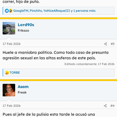
correr, hijo de puta.
GoogleTM
,
Pinchito
,
YoHiceARoqueIII
y 1 persona más
R
e
a
Lord90s
c
c
Frikazo
i
o
n
17 Feb 2026
#3
e
s
Huele a maniobra política. Como todo caso de presunta
:
agresión sexual en las altas esferas de este país.
Editado cobardemente:
17 Feb 2026
TORBE
R
e
a
Asam
c
c
Freak
i
o
n
17 Feb 2026
#4
e
s
Pues al jefe de la pulisia esta tarde le acusó una
: