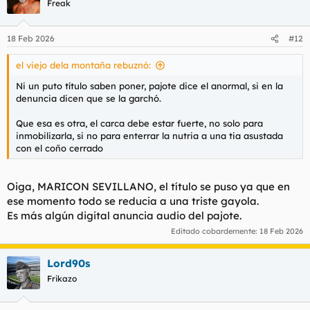
Freak
i
o
n
18 Feb 2026
#12
e
s
el viejo dela montaña rebuznó:
:
Ni un puto título saben poner, pajote dice el anormal, si en la
denuncia dicen que se la garchó.
Que esa es otra, el carca debe estar fuerte, no solo para
inmobilizarla, si no para enterrar la nutria a una tia asustada
con el coño cerrado
Oiga, MARICON SEVILLANO, el título se puso ya que en
ese momento todo se reducia a una triste gayola.
Es más algún digital anuncia audio del pajote.
Editado cobardemente:
18 Feb 2026
Lord90s
Frikazo