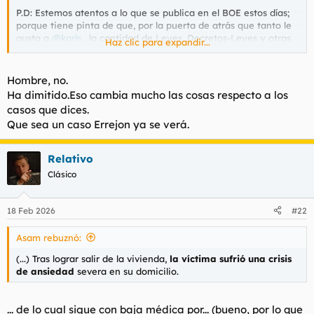
P.D: Estemos atentos a lo que se publica en el BOE estos días;
porque tiene pinta de que, por la puerta de atrás que tanto le
gusta a
@karls
, la cantidad de Leyes, Decretos-Leyes y otras
Haz clic para expandir...
disposiciones normativas que nos van a colar va a ser
monumental.
Hombre, no.
Eso que los ilusionistas llaman la "Miss Direction".
Ha dimitido.Eso cambia mucho las cosas respecto a los
casos que dices.
Que sea un caso Errejon ya se verá.
Relativo
Clásico
18 Feb 2026
#22
Asam rebuznó:
(...) Tras lograr salir de la vivienda,
la víctima sufrió una crisis
de ansiedad
severa en su domicilio.
... de lo cual sigue con baja médica por... (bueno, por lo que