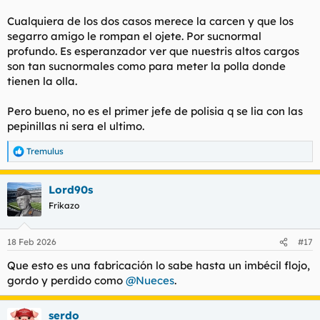
Cualquiera de los dos casos merece la carcen y que los
segarro amigo le rompan el ojete. Por sucnormal
profundo. Es esperanzador ver que nuestris altos cargos
son tan sucnormales como para meter la polla donde
tienen la olla.
Pero bueno, no es el primer jefe de polisia q se lia con las
pepinillas ni sera el ultimo.
Tremulus
R
e
a
Lord90s
c
c
Frikazo
i
o
n
18 Feb 2026
#17
e
s
Que esto es una fabricación lo sabe hasta un imbécil flojo,
:
gordo y perdido como
@Nueces
.
serdo