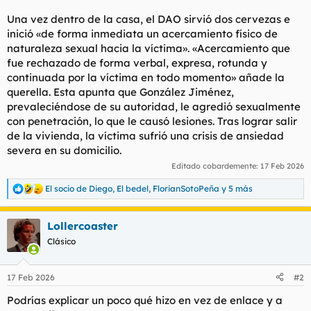
Una vez dentro de la casa, el DAO sirvió dos cervezas e
inició «de forma inmediata un acercamiento físico de
naturaleza sexual hacia la víctima». «Acercamiento que
fue rechazado de forma verbal, expresa, rotunda y
continuada por la víctima en todo momento» añade la
querella. Esta apunta que González Jiménez,
prevaleciéndose de su autoridad, le agredió sexualmente
con penetración, lo que le causó lesiones. Tras lograr salir
de la vivienda, la víctima sufrió una crisis de ansiedad
severa en su domicilio.
Editado cobardemente:
17 Feb 2026
El socio de Diego
,
El bedel
,
FlorianSotoPeña
y 5 más
R
e
a
Lollercoaster
c
c
Clásico
i
o
n
17 Feb 2026
#2
e
s
Podrías explicar un poco qué hizo en vez de enlace y a
: