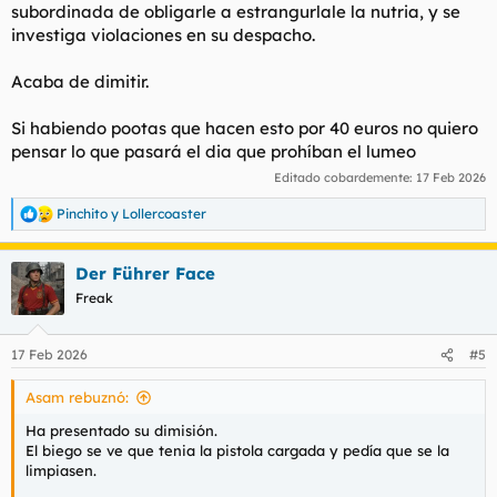
subordinada de obligarle a estrangurlale la nutria, y se
investiga violaciones en su despacho.
Acaba de dimitir.
Si habiendo pootas que hacen esto por 40 euros no quiero
pensar lo que pasará el dia que prohíban el lumeo
Editado cobardemente:
17 Feb 2026
Pinchito
y
Lollercoaster
R
e
a
Der Führer Face
c
c
Freak
i
o
n
17 Feb 2026
#5
e
s
Asam rebuznó:
:
Ha presentado su dimisión.
El biego se ve que tenia la pistola cargada y pedía que se la
limpiasen.