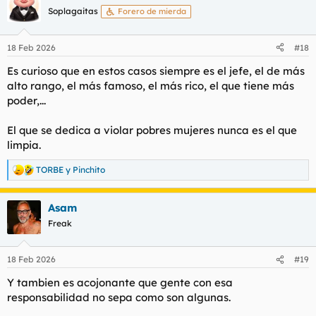
Soplagaitas
Forero de mierda
18 Feb 2026
#18
Es curioso que en estos casos siempre es el jefe, el de más
alto rango, el más famoso, el más rico, el que tiene más
poder,...
El que se dedica a violar pobres mujeres nunca es el que
limpia.
TORBE
y
Pinchito
R
e
a
Asam
c
c
Freak
i
o
n
18 Feb 2026
#19
e
s
Y tambien es acojonante que gente con esa
:
responsabilidad no sepa como son algunas.