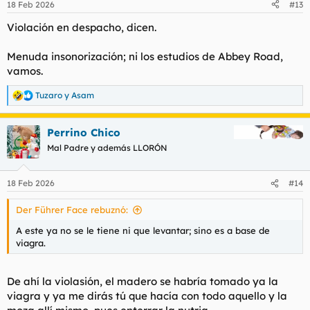
18 Feb 2026
#13
Violación en despacho, dicen.
Menuda insonorización; ni los estudios de Abbey Road,
vamos.
Tuzaro
y
Asam
R
e
a
Perrino Chico
c
c
Mal Padre y además LLORÓN
i
o
n
18 Feb 2026
#14
e
s
Der Führer Face rebuznó:
:
A este ya no se le tiene ni que levantar; sino es a base de
viagra.
De ahí la violasión, el madero se habría tomado ya la
viagra y ya me dirás tú que hacía con todo aquello y la