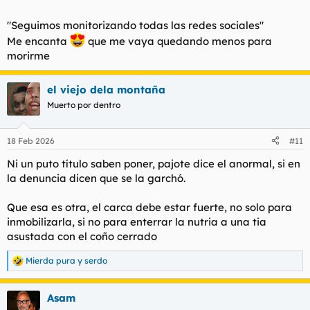
"Seguimos monitorizando todas las redes sociales"
Me encanta
que me vaya quedando menos para
morirme
el viejo dela montaña
Muerto por dentro
18 Feb 2026
#11
Ni un puto título saben poner, pajote dice el anormal, si en
la denuncia dicen que se la garchó.
Que esa es otra, el carca debe estar fuerte, no solo para
inmobilizarla, si no para enterrar la nutria a una tia
asustada con el coño cerrado
Mierda pura
y
serdo
R
e
a
Asam
c
c