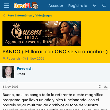
Acceder
Regístrate
Foro Informática y Videojuegos
PANDO ( El llorar con ONO se va a acabar )
I
F
Feverish
8 Nov 2006
n
e
i
c
Feverish
c
h
Freak
i
a
a
d
d
e
8 Nov 2006
#1
o
i
r
n
Bueno, aqui os pongo todo lo referente a este magnifico
d
i
programa que lleva un año y pico funcionando, con el
e
c
podreis bajar multitud de archivos al tope de vuestra
l
i