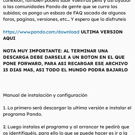
conexion, tambien podeis subir vuestras pelis y asi ayudar
t
o
a las comunidades Pando de gente que se curra las
e
subidas; os pongo un esbozo de FAQ sacado de algunos
m
a
foros, paginas, versiones, etc... Y espero que lo disfruteis
https://www.pando.com/download
ULTIMA VERSION
AQUI
NOTA MUY IMPORTANTE: AL TERMINAR UNA
DESCARGA DEBE DARSELE A UN BOTON EN EL QUE
PONE FORWARD, PARA ASI RECARGAR ESE ARCHIVO
15 DIAS MAS, ASI TODO EL MUNDO PODRA BAJARLO
Manual de instalación y configuración
1. Lo primero será descargar la ultima versión e instalar el
programa Pando.
2. Luego instalas el programa y al arrancar te pedirá que
os identifiquéis, para ello lo que se puede hacer es ir a la