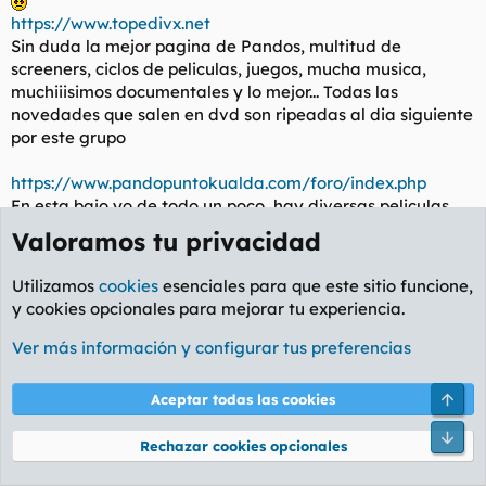
https://www.topedivx.net
Sin duda la mejor pagina de Pandos, multitud de
screeners, ciclos de peliculas, juegos, mucha musica,
muchiiisimos documentales y lo mejor... Todas las
novedades que salen en dvd son ripeadas al dia siguiente
por este grupo
https://www.pandopuntokualda.com/foro/index.php
En esta bajo yo de todo un poco, hay diversas peliculas,
algo de musica, etc... Es una buena pagina
Valoramos tu privacidad
https://www.portalemedia.net/Peliculas-DivX-f-8.html
Utilizamos
cookies
esenciales para que este sitio funcione,
Otra de peliculas y chascas varias, muy recomendable
y cookies opcionales para mejorar tu experiencia.
también
Ver más información y configurar tus preferencias
https://www.marvinzone.com/dvdrip-vf17.html
A esta le tengo especial afecto, hay muchisimos ciclos (
Arri
Aceptar todas las cookies
ahora mismo estan todas las peliculas de chaplin y de
cantiflas ) y multitud de peliculas antiguas ( tambien
Pie
Rechazar cookies opcionales
recientes )