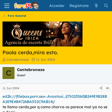
Acceder
Regístrate
Foro General
Paola cerda,mira esto.
I
F
Cantabronazo
11 Jun 2004
n
e
i
c
Cantabronazo
C
c
h
Guest
i
a
a
d
d
e
11 Jun 2004
#1
o
i
r
n
ed2k://|file|xxx.porn.sex-.Anastasi...i|75023360|B249E9B28B
d
i
A2E9E4B4726BA552C9AB14|/
e
c
te llamo cerda,por q como chorva os parece mal ya no se
l
i