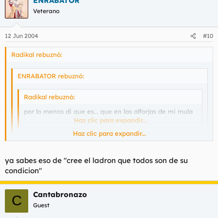
ENRABATOR
Veterano
12 Jun 2004
#10
Radikal rebuznó:
ENRABATOR rebuznó:
Radikal rebuznó:
por lo menos di que es... que en las alforjas de mi mula
hay unos 75 pedidos...
Haz clic para expandir...
Haz clic para expandir...
nunca habia visto nadie tan adicto al porno
Haz clic para expandir...
ya sabes eso de "cree el ladron que todos son de su
quien ha dicho que sea todo porno????
condicion"
Cantabronazo
C
Guest