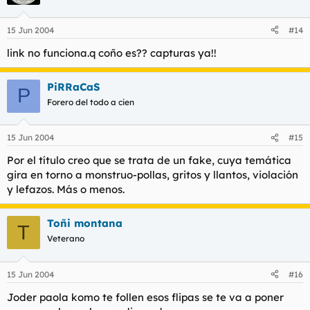
15 Jun 2004
#14
link no funciona.q coño es?? capturas ya!!
PiRRaCaS
P
Forero del todo a cien
15 Jun 2004
#15
Por el título creo que se trata de un fake, cuya temática
gira en torno a monstruo-pollas, gritos y llantos, violación
y lefazos. Más o menos.
Toñi montana
T
Veterano
15 Jun 2004
#16
Joder paola komo te follen esos flipas se te va a poner