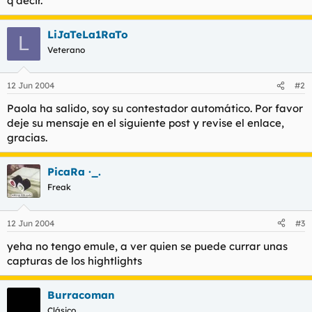
q decir.
t
o
e
m
LiJaTeLa1RaTo
L
a
Veterano
12 Jun 2004
#2
Paola ha salido, soy su contestador automático. Por favor
deje su mensaje en el siguiente post y revise el enlace,
gracias.
PicaRa ·_.
Freak
12 Jun 2004
#3
yeha no tengo emule, a ver quien se puede currar unas
capturas de los hightlights
Burracoman
Clásico