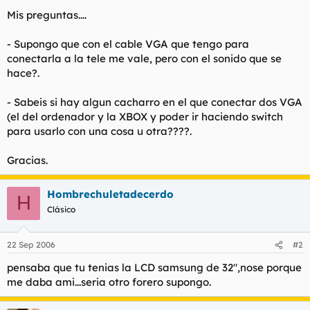
t
o
Mis preguntas....
e
m
a
- Supongo que con el cable VGA que tengo para
conectarla a la tele me vale, pero con el sonido que se
hace?.
- Sabeis si hay algun cacharro en el que conectar dos VGA
(el del ordenador y la XBOX y poder ir haciendo switch
para usarlo con una cosa u otra????.
Gracias.
Hombrechuletadecerdo
H
Clásico
22 Sep 2006
#2
pensaba que tu tenias la LCD samsung de 32",nose porque
me daba ami...seria otro forero supongo.