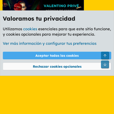
Valoramos tu privacidad
Utilizamos
cookies
esenciales para que este sitio funcione,
y cookies opcionales para mejorar tu experiencia.
Foro Informática y Videojuegos
Ver más información y configurar tus preferencias
Cookies
PL OLDSTYLE AMARILLO
Cambiar fuente
Español (ES)
Arri
Aceptar todas las cookies
Contáctanos
Términos y reglas
Política de privacidad
Ayuda
R
Pie
S
Rechazar cookies opcionales
S
®
Community platform by XenForo
© 2010-2026 XenForo Ltd.