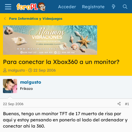
Acceder
Regístrate
Foro Informática y Videojuegos
Para conectar la Xbox360 a un monitor?
I
F
malgusto
22 Sep 2006
n
e
i
c
malgusto
c
h
Frikazo
i
a
a
d
d
e
22 Sep 2006
#1
o
i
r
n
Buenas, tengo un monitor TFT de 17 muerto de risa por
d
i
aqui y estoy pensando en ponerlo al lado del ordenador y
e
c
conectar ahi la 360.
l
i