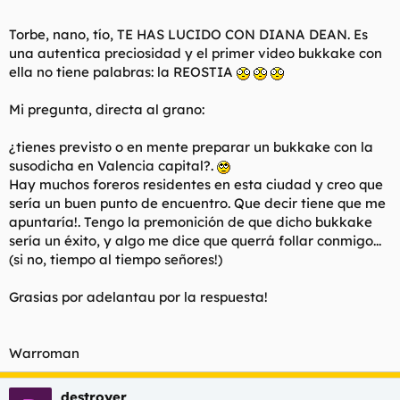
t
o
e
Torbe, nano, tío, TE HAS LUCIDO CON DIANA DEAN. Es
m
una autentica preciosidad y el primer video bukkake con
a
ella no tiene palabras: la REOSTIA
Mi pregunta, directa al grano:
¿tienes previsto o en mente preparar un bukkake con la
susodicha en Valencia capital?.
Hay muchos foreros residentes en esta ciudad y creo que
sería un buen punto de encuentro. Que decir tiene que me
apuntaría!. Tengo la premonición de que dicho bukkake
sería un éxito, y algo me dice que querrá follar conmigo...
(si no, tiempo al tiempo señores!)
Grasias por adelantau por la respuesta!
Warroman
destroyer