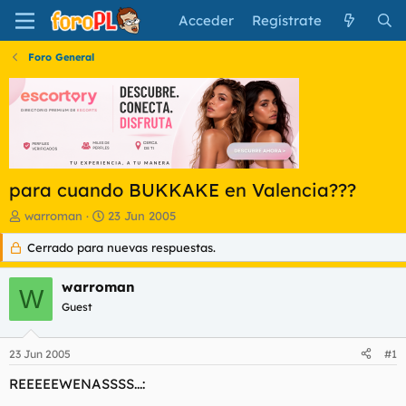
Acceder
Regístrate
Foro General
para cuando BUKKAKE en Valencia???
I
F
warroman
23 Jun 2005
n
e
Cerrado para nuevas respuestas.
i
c
c
h
i
a
warroman
W
a
d
Guest
d
e
o
i
r
n
23 Jun 2005
#1
d
i
e
c
REEEEEWENASSSS...:
l
i