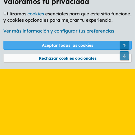
Valoramos tu privacidad
Utilizamos
cookies
esenciales para que este sitio funcione,
y cookies opcionales para mejorar tu experiencia.
Foro General
Ver más información y configurar tus preferencias
Cookies
PL OLDSTYLE AMARILLO
Cambiar fuente
Español (ES)
Arri
Aceptar todas las cookies
Contáctanos
Términos y reglas
Política de privacidad
Ayuda
R
Pie
S
Rechazar cookies opcionales
S
®
Community platform by XenForo
© 2010-2026 XenForo Ltd.