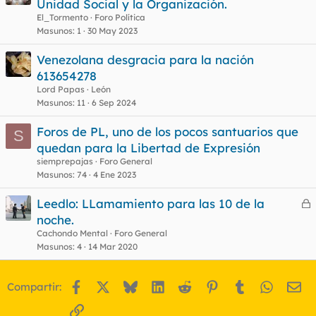
e
Unidad Social y la Organización.
r
El_Tormento
Foro Política
r
Masunos
1
30 May 2023
Venezolana desgracia para la nación
613654278
o
Lord Papas
León
Masunos
11
6 Sep 2024
Foros de PL, uno de los pocos santuarios que
S
quedan para la Libertad de Expresión
siemprepajas
Foro General
Masunos
74
4 Ene 2023
Leedlo: LLamamiento para las 10 de la
e
noche.
r
Cachondo Mental
Foro General
r
Masunos
4
14 Mar 2020
Facebook
X
Bluesky
LinkedIn
Reddit
Pinterest
Tumblr
WhatsA
Em
Compartir:
o
Enlace