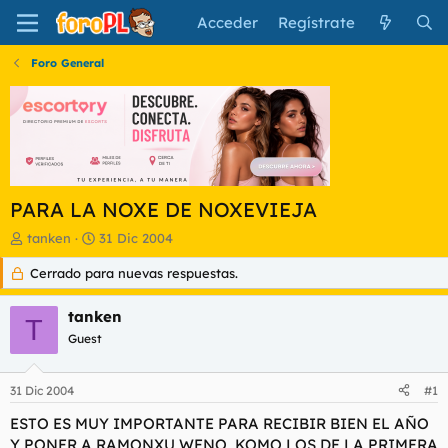
Acceder
Regístrate
Foro General
PARA LA NOXE DE NOXEVIEJA
I
F
tanken
31 Dic 2004
n
e
Cerrado para nuevas respuestas.
i
c
c
h
i
a
tanken
T
a
d
Guest
d
e
o
i
r
n
31 Dic 2004
#1
d
i
e
c
ESTO ES MUY IMPORTANTE PARA RECIBIR BIEN EL AÑO
l
i
Y PONER A RAMONXU WENO, KOMO LOS DE LA PRIMERA