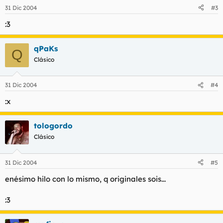
31 Dic 2004
#3
:3
qPaKs
Q
Clásico
31 Dic 2004
#4
:x
tologordo
Clásico
31 Dic 2004
#5
enésimo hilo con lo mismo, q originales sois...
:3