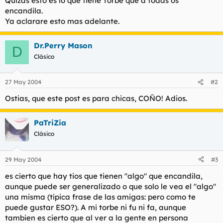
Quizas esto es lo que tiene Torbe que a todas os
t
o
encandila.
e
Ya aclarare esto mas adelante.
m
a
Dr.Perry Mason
D
Clásico
27 May 2004
#2
Ostias, que este post es para chicas, COÑO! Adios.
PaTriZia
Clásico
29 May 2004
#3
es cierto que hay tios que tienen "algo" que encandila,
aunque puede ser generalizado o que solo le vea el "algo"
una misma (tipica frase de las amigas: pero como te
puede gustar ESO?). A mi torbe ni fu ni fa, aunque
tambien es cierto que al ver a la gente en persona