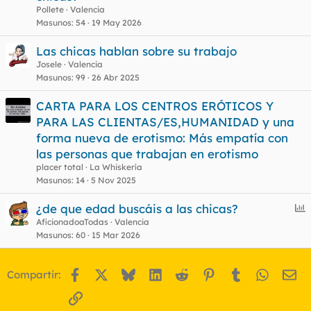
Pollete
Valencia
Masunos
54
19 May 2026
Las chicas hablan sobre su trabajo
Josele
Valencia
Masunos
99
26 Abr 2025
CARTA PARA LOS CENTROS ERÓTICOS Y
PARA LAS CLIENTAS/ES,HUMANIDAD y una
forma nueva de erotismo: Más empatía con
las personas que trabajan en erotismo
placer total
La Whiskería
Masunos
14
5 Nov 2025
E
¿de que edad buscáis a las chicas?
n
AficionadoaTodas
Valencia
Masunos
60
15 Mar 2026
c
u
e
Facebook
X
Bluesky
LinkedIn
Reddit
Pinterest
Tumblr
WhatsA
Em
Compartir:
s
t
Enlace