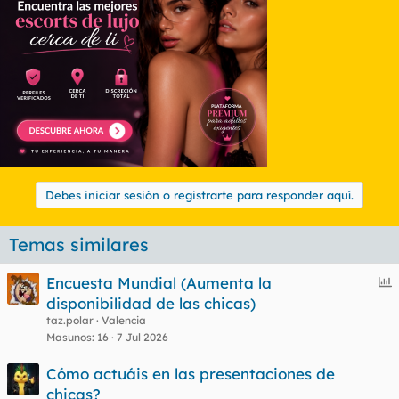
Debes iniciar sesión o registrarte para responder aquí.
Temas similares
E
Encuesta Mundial (Aumenta la
n
disponibilidad de las chicas)
c
taz.polar
Valencia
u
Masunos
16
7 Jul 2026
e
Cómo actuáis en las presentaciones de
s
chicas?
t