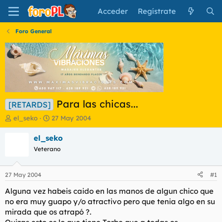
Acceder
Regístrate
Foro General
Para las chicas...
[RETARDS]
I
F
el_seko
27 May 2004
n
e
i
c
el_seko
c
h
Veterano
i
a
a
d
d
e
27 May 2004
#1
o
i
r
n
Alguna vez habeis caido en las manos de algun chico que
d
i
no era muy guapo y/o atractivo pero que tenia algo en su
e
c
mirada que os atrapó ?.
l
i