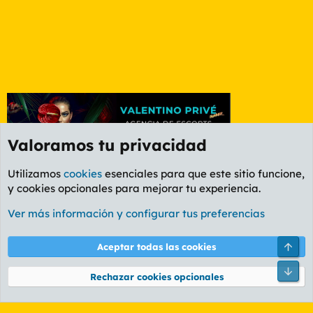
Valoramos tu privacidad
Utilizamos
cookies
esenciales para que este sitio funcione,
y cookies opcionales para mejorar tu experiencia.
Foro Informática y Videojuegos
Ver más información y configurar tus preferencias
Cookies
PL OLDSTYLE AMARILLO
Cambiar fuente
Español (ES)
Arri
Aceptar todas las cookies
Contáctanos
Términos y reglas
Política de privacidad
Ayuda
R
Pie
S
Rechazar cookies opcionales
S
®
Community platform by XenForo
© 2010-2026 XenForo Ltd.