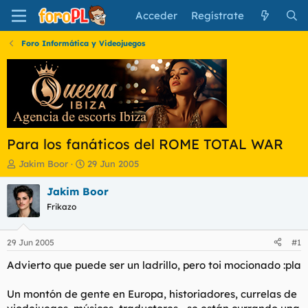
Acceder
Regístrate
Foro Informática y Videojuegos
Para los fanáticos del ROME TOTAL WAR
I
F
Jakim Boor
29 Jun 2005
n
e
i
c
Jakim Boor
c
h
Frikazo
i
a
a
d
d
e
29 Jun 2005
#1
o
i
r
n
Advierto que puede ser un ladrillo, pero toi mocionado :pla
d
i
e
c
Un montón de gente en Europa, historiadores, currelas de
l
i