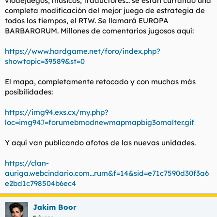
viodejuegos, músicos, traductores... se están currando una
t
o
completa modificación del mejor juego de estrategia de
e
todos los tiempos, el RTW. Se llamará EUROPA
m
a
BARBARORUM. Millones de comentarios jugosos aquí:
https://www.hardgame.net/foro/index.php?
showtopic=39589&st=0
El mapa, completamente retocado y con muchas más
posibilidades:
https://img94.exs.cx/my.php?
loc=img94ℑ=forumebmodnewmapmapbig3omalter.gif
Y aquí van publicando afotos de las nuevas unidades.
https://clan-
auriga.webcindario.com...rum&f=14&sid=e71c7590d30f3a6
e2bd1c798504b6ec4
Jakim Boor