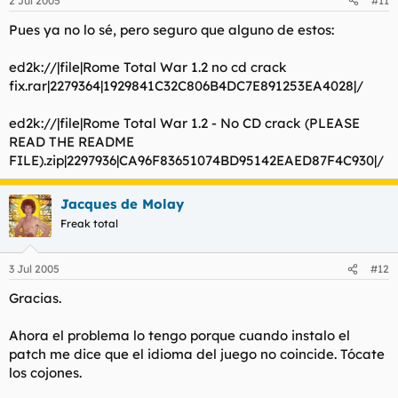
2 Jul 2005
#11
Pues ya no lo sé, pero seguro que alguno de estos:
ed2k://|file|Rome Total War 1.2 no cd crack
fix.rar|2279364|1929841C32C806B4DC7E891253EA4028|/
ed2k://|file|Rome Total War 1.2 - No CD crack (PLEASE
READ THE README
FILE).zip|2297936|CA96F83651074BD95142EAED87F4C930|/
Jacques de Molay
Freak total
3 Jul 2005
#12
Gracias.
Ahora el problema lo tengo porque cuando instalo el
patch me dice que el idioma del juego no coincide. Tócate
los cojones.