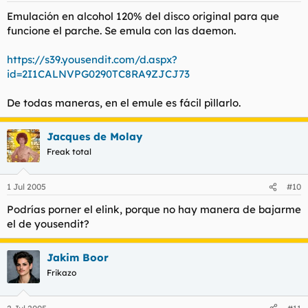
Emulación en alcohol 120% del disco original para que
funcione el parche. Se emula con las daemon.
https://s39.yousendit.com/d.aspx?
id=2I1CALNVPG0290TC8RA9ZJCJ73
De todas maneras, en el emule es fácil pìllarlo.
Jacques de Molay
Freak total
1 Jul 2005
#10
Podrías porner el elink, porque no hay manera de bajarme
el de yousendit?
Jakim Boor
Frikazo