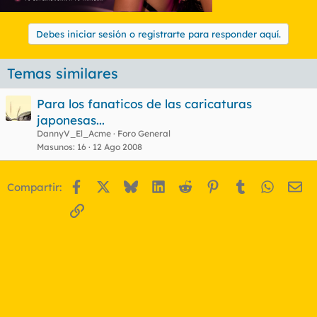
Debes iniciar sesión o registrarte para responder aquí.
Temas similares
Para los fanaticos de las caricaturas
japonesas...
DannyV_El_Acme
Foro General
Masunos
16
12 Ago 2008
Facebook
X
Bluesky
LinkedIn
Reddit
Pinterest
Tumblr
WhatsA
Em
Compartir:
Enlace