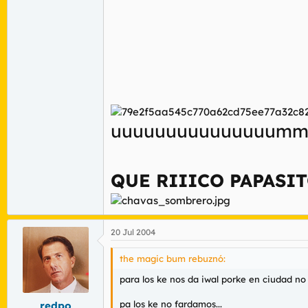
uuuuuuuuuuuuuu
QUE RIIICO PAPASI
20 Jul 2004
the magic bum rebuznó:
para los ke nos da iwal porke en ciudad no 
pa los ke no fardamos...
redpo