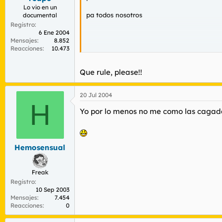
Lo vio en un
pa todos nosotros
documental
Registro
6 Ene 2004
Mensajes
8.852
Reacciones
10.473
())))))))))))))____________________
Que rule, please!!
el pedazo de L ke me estoy fumando!!!!
20 Jul 2004
comienzan mis vacaciones
H
Yo por lo menos no me como las cagad
Hemosensual
Freak
Registro
10 Sep 2003
Mensajes
7.454
Reacciones
0