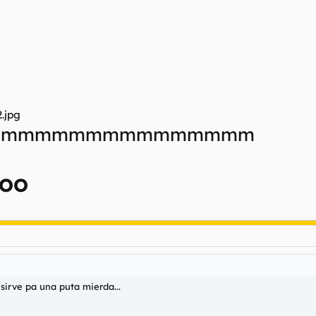
ummmmmmmmmmmmmmmmm
TOO
sirve pa una puta mierda...