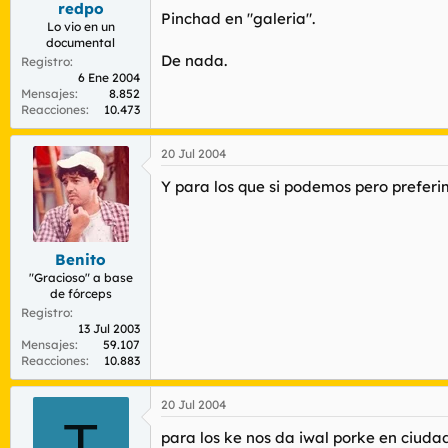
redpo
r
n
Pinchad en "galeria".
d
i
Lo vio en un
documental
e
c
De nada.
l
i
Registro
6 Ene 2004
t
o
Mensajes
8.852
e
Reacciones
10.473
m
a
20 Jul 2004
Y para los que si podemos pero preferi
Benito
"Gracioso" a base
de fórceps
Registro
13 Jul 2003
Mensajes
59.107
Reacciones
10.883
20 Jul 2004
T
para los ke nos da iwal porke en ciudad