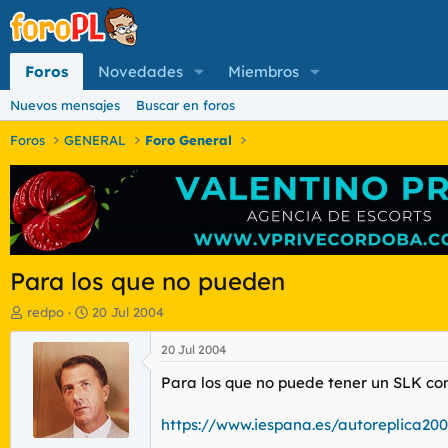
Foros
Novedades
Miembros
Nuevos mensajes
Buscar en foros
Foros
GENERAL
Foro General
Para los que no pueden
I
F
redpo
20 Jul 2004
n
e
i
c
20 Jul 2004
c
h
Para los que no puede tener un SLK c
i
a
a
d
d
e
https://www.iespana.es/autoreplica20
o
i