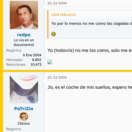
20 Jul 2004
vlad rebuznó:
Yo por lo menos no me como las cagadas d
redpo
Lo vio en un
documental
Yo (todavía) no me las como, solo me ex
Registro
6 Ene 2004
Mensajes
8.852
Reacciones
10.473
20 Jul 2004
Jo, es el coche de mis sueños, espero 
PaTriZia
Clásico
Registro