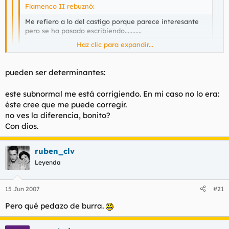
Flamenco II rebuznó:
Me refiero a lo del castigo porque parece interesante
pero se ha pasado escribiendo...........
Haz clic para expandir...
Ha soltao un
ladrillacooooooooooooooooooooooooooooooooooo!!
Haz clic para expandir...
pueden ser determinantes:
Que es +1?
"eso" y "esto" jamás llevan tilde diacrítica, dado que sólo
Haz clic para expandir...
pueden ser pronombres
este subnormal me está corrigiendo. En mi caso no lo era:
Por el culo te la hinco.
éste cree que me puede corregir.
éso no se penaliza y ésto sí: :pla :pla :pla
no ves la diferencia, bonito?
Con dios.
ruben_clv
Leyenda
15 Jun 2007
#21
Pero qué pedazo de burra.