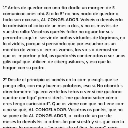
tengo una frase que me funciona siempre y es "yo no soy
1º Antes de quedar con una tía dadle un margen de 5
psicologo, no puedo ayudarte", y te piras. A la semana o dos
semanas vuelve a hablar con ella, asunto concluido.
comunicaciones ahí. Si a la 5ª no hay nada de quedar o
todo son excusas, AL CONGELADOR. Volveis a devolverla
la admisión al cabo de un mes o dos, y no os movéis de
vuestro rollo: Vosotros queréis follar no aguantar sus
peroratas aquí ni servir de paños virtuales de lágrimas, no
lo olvidéis, porque si pensando que por escucharlas un
montón de veces o leerlas vamos, las vais a demostrar
que os importan y tal, os quedaréis condenados a ser unos
gilis aquí que utilicen de cibergusiluces, y eso que lo
hagan con su padre.
2º Desde el principio os ponéis en la cam y exigís que se
ponga ella, con muy buenas palabras, eso sí. No abordáis
directamente "quiero verte las tetas a ver si me gustaría
quedar contigo" pero si decís "me gustaría saber cómo
eres tengo curiosidad". Que os viene con que no tiene cam
o no se qué, AL CONGELADOR. Vosotros os ponéis, que no
se pone ella AL CONGELADOR, al cabo de un par de
meses la devolvéis la admisión por si está y si sigue con lo
mismo, la preguntais "oye pusiste al final la cam", pero