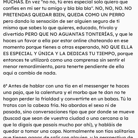
MUCHAS. En vez "no no, tú eres especial solo quiero que
confies en mí ser tu amigo y bla bla bla". NO, NO, NO. NO
PRETENDAS QUEDAR BIEN, QUEDA COMO UN PERRO
pero dando la sensación de ser alguien seguro de ti
mismo que sabes lo que quieres, educado, frívolo y
divertido PERO QUE NO AGUANTAS TONTERÍAS, y que le
haces un favor a ella por estar online chateando en ese
momento porque tienes a otras esperando, NO QUE ELLA
ES ESPECIAL Y ÚNICA Y LA DEDICAS TU TIEMPO, porque
entonces te utilizará como una comprensa sin sentir el
menor remordimiento, para tenerte pendiente de ella
aquí a cambio de nada.
6º Antes de hablar con una tía en el messenger te haces
una paja, que la calentura y el morbo que te dan no te
hagan perder la frialdad y convertirte en un babas. Tú la
tratas con la cabeza fría. No abordas el sexo ni de
pasada, sino conversaciones tipo que por donde se mueve
(buscad que sean de vuestra ciudad o una cercana a la
que la digais que pasais mucho por ahí), y habláis de
quedar a tomar una copa. Normalmente son tías solitarias
que tienen ganas de salir con alguien, y la perspectiva de