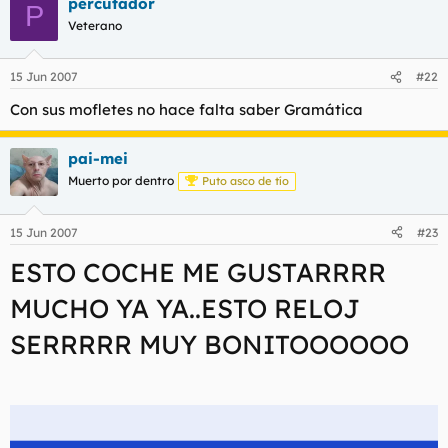
percutador
P
Veterano
15 Jun 2007
#22
Con sus mofletes no hace falta saber Gramática
pai-mei
Muerto por dentro
Puto asco de tío
15 Jun 2007
#23
ESTO COCHE ME GUSTARRRR
MUCHO YA YA..ESTO RELOJ
SERRRRR MUY BONITOOOOOO