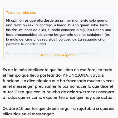
l
i
t
o
Terrance rebuznó:
e
m
Mi opinión es que ella desde un primer momento sólo quería
a
una relación sexual contigo, y luego, bueno quién sabe. Pero
las tías, muchas de ellas, cuando conocen a alguien tienen una
idea preconcebida de como les gustaria que las sedujeran (es
lo malo del cine y las revistas tipo cosmo). La segunda cita
perdiste tu oportunidad.
Por otra parte opino que el msn es lo peor que hay si te
Haz clic para expandir...
quieres follar a una tía, muchas veces hablamos más de lo
debido y luego en persona no hay nada que contarse y se
pierde el interés, o bien el lapso de ventaja que da escribir y
Es de lo más inteligente que he leído en ese foro, en todo
no lo da hablar te hace ver como una persona más interesante.
el tiempo que llevo posteando. Y FUNCIONA, vaya si
funciona. Lo dice alguien que ha fracasado muchas veces
El msn, si quieres follar con alguna, lo abres dices cuatro
en el messenger precisamente por no hacer lo que dice el
paridas para echar unas risas y cierras porque tengas cosas
autor. Osea que con la prueba de acierto/error os aseguro
que hacer, aunque sea hacerte una paja, pero que ella vea que
no es el centro de tu vida de repente.
a todos que es como expone Terrance que hay que actuar.
Eso sí, si te la quieres tirar nunca entres en la zona de los
Os daré 10 puntos que debéis seguir a rajatabla si queréis
amigos, no soportes ni por un segundo que te cuente algún
pillar tías en el messenger:
problema personal con algún novio, rollo o ex por msn. Yo