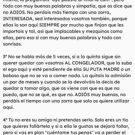
todo con muy buenas palabras y simpatía, que os dice que
no ADIOS. No perdais más tiempo con una zorra,
INTERESADA, sed interesados vosotros también, porque
ellas lo son aquí SIEMPRE por mucho que finjan que les
importais y tal, así que implacables y mezquinos como
ellas, pero eso sí con muy buenas palabras y todo con
sonrisas.
3º No se habla más de 5 veces, si a la quinta sigue sin
querer quedar con vosotros AL CONGELADOR, que la suba
el ego aquí y esté pendiente de ella SU PUTA MADRE o un
baboso que no se va a comer nada. La quitaís la admisión
un par de meses y cuando se la devolváis la decis de
quedar a tomar algo, que os viene con que es que no
puedo, que no se qué, es que no. ADIÓS muy buenas, no
perdáis el tiempo con una zorra que solo os quiere utilizar
aquí.
4º Tú no eres su amigo ni pretendes serlo. Solo eres un tío
que quieres follártela y si a ella le gustas se dejará follar,
pero si vas en plan "cuéntame tus penas" va a perder el