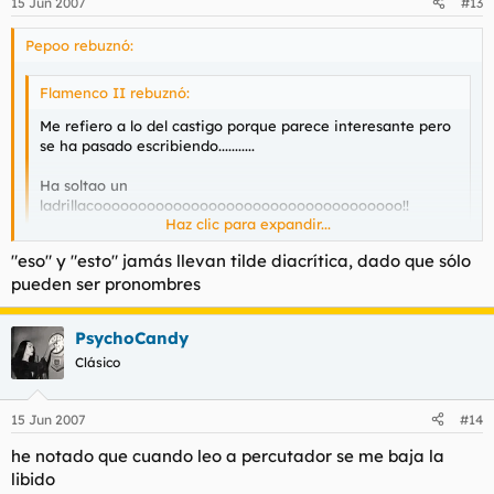
15 Jun 2007
#13
Pepoo rebuznó:
Flamenco II rebuznó:
Me refiero a lo del castigo porque parece interesante pero
se ha pasado escribiendo...........
Ha soltao un
ladrillacooooooooooooooooooooooooooooooooooo!!
Haz clic para expandir...
Que es +1?
"eso" y "esto" jamás llevan tilde diacrítica, dado que sólo
Haz clic para expandir...
pueden ser pronombres
Por el culo te la hinco.
éso no se penaliza y ésto sí: :pla :pla :pla
PsychoCandy
Clásico
15 Jun 2007
#14
he notado que cuando leo a percutador se me baja la
libido