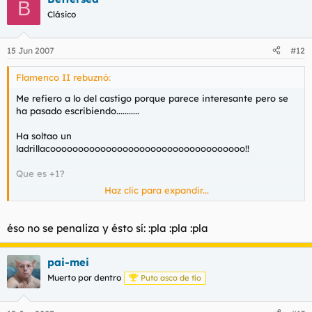
B
Clásico
15 Jun 2007
#12
Flamenco II rebuznó:
Me refiero a lo del castigo porque parece interesante pero se
ha pasado escribiendo...........
Ha soltao un
ladrillacooooooooooooooooooooooooooooooooooo!!
Que es +1?
Haz clic para expandir...
Por el culo te la hinco.
éso no se penaliza y ésto sí: :pla :pla :pla
pai-mei
Muerto por dentro
Puto asco de tío