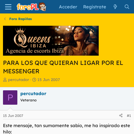
Acceder
Regístrate
Foro Rapiñas
PARA LOS QUE QUIERAN LIGAR POR EL
MESSENGER
I
F
percutador
15 Jun 2007
n
e
i
c
percutador
P
c
h
Veterano
i
a
a
d
d
e
15 Jun 2007
#1
o
i
r
n
Este mensaje, tan sumamente sabio, me ha inspirado este
d
i
hilo:
e
c