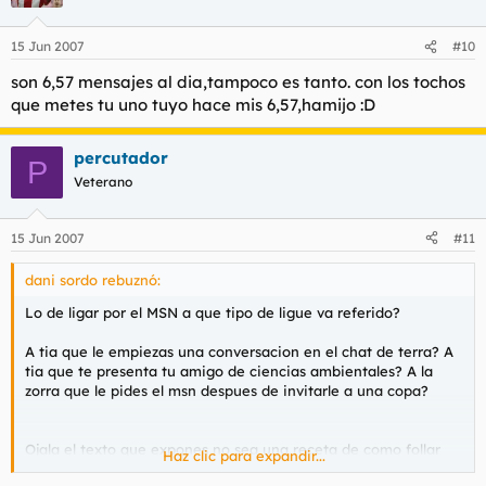
15 Jun 2007
#10
son 6,57 mensajes al dia,tampoco es tanto. con los tochos
que metes tu uno tuyo hace mis 6,57,hamijo :D
percutador
P
Veterano
15 Jun 2007
#11
dani sordo rebuznó:
Lo de ligar por el MSN a que tipo de ligue va referido?
A tia que le empiezas una conversacion en el chat de terra? A
tia que te presenta tu amigo de ciencias ambientales? A la
zorra que le pides el msn despues de invitarle a una copa?
Ojala el texto que expones no sea una receta de como follar
Haz clic para expandir...
con una tia, porque si lo es, no se que coño hacemos todos