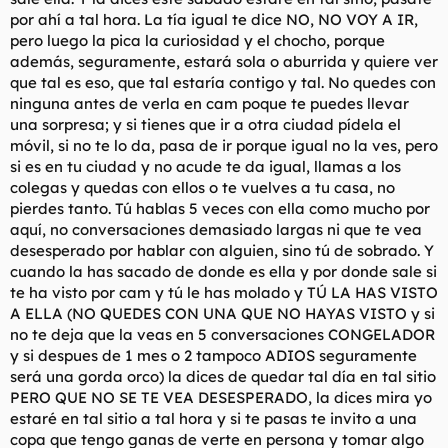
por ahí a tal hora. La tía igual te dice NO, NO VOY A IR,
pero luego la pica la curiosidad y el chocho, porque
además, seguramente, estará sola o aburrida y quiere ver
que tal es eso, que tal estaría contigo y tal. No quedes con
ninguna antes de verla en cam poque te puedes llevar
una sorpresa; y si tienes que ir a otra ciudad pídela el
móvil, si no te lo da, pasa de ir porque igual no la ves, pero
si es en tu ciudad y no acude te da igual, llamas a los
colegas y quedas con ellos o te vuelves a tu casa, no
pierdes tanto. Tú hablas 5 veces con ella como mucho por
aquí, no conversaciones demasiado largas ni que te vea
desesperado por hablar con alguien, sino tú de sobrado. Y
cuando la has sacado de donde es ella y por donde sale si
te ha visto por cam y tú le has molado y TÚ LA HAS VISTO
A ELLA (NO QUEDES CON UNA QUE NO HAYAS VISTO y si
no te deja que la veas en 5 conversaciones CONGELADOR
y si despues de 1 mes o 2 tampoco ADIOS seguramente
será una gorda orco) la dices de quedar tal día en tal sitio
PERO QUE NO SE TE VEA DESESPERADO, la dices mira yo
estaré en tal sitio a tal hora y si te pasas te invito a una
copa que tengo ganas de verte en persona y tomar algo