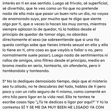
interés en ti en ese sentido. Luego sé frívolo, sé superficial,
sé divertido, que te vea como un tío que no pretende
nada de ella más que pasar un buen rato un día, no vayas
de enamorado suyo, por mucho que te diga que siente
algo por ti, que a veces lo hacen las muy zorras, mientras
siempre aplazan lo de quedar, tú la hablas desde el
principio de quedar de tomar algo, no abordas
directamente el sexo (se sobreentiende que si una tía
queda contigo sabe que tienes interés sexual en ella y ella
lo tiene en ti, otra cosa es que vayáis a follar o no, pero
normalmente suele pasar). Luego nada de sentimientos ni
rollos de amigos, sino filtreo desde el principio, medio en
broma medio en serio, tantearla, sin ofenderla, pero ir
tantéandola y tonteando.
5º No la dediques demasiado tiempo, deja que el misterio
sea tu aliado, no te descubras del todo, hablas de ti pero
poco y con un rollo seguro de ti mismo, como comenté en
otro hilo para ligar en la vida real. Ella te tantea te
escribe cosas tipo "¿Tú te dedicas a ligar por aquí?" Y tú la
contestas SÍ Y SE ME DA MUY BIEN HE LIGADO YA CON