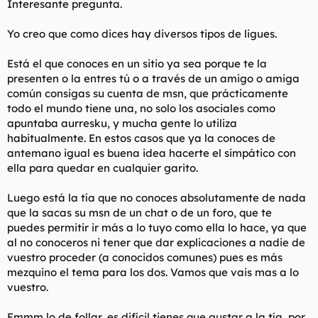
aqui.
Interesante pregunta.
Yo creo que como dices hay diversos tipos de ligues.
Está el que conoces en un sitio ya sea porque te la
presenten o la entres tú o a través de un amigo o amiga
común consigas su cuenta de msn, que prácticamente
todo el mundo tiene una, no solo los asociales como
apuntaba aurresku, y mucha gente lo utiliza
habitualmente. En estos casos que ya la conoces de
antemano igual es buena idea hacerte el simpático con
ella para quedar en cualquier garito.
Luego está la tía que no conoces absolutamente de nada
que la sacas su msn de un chat o de un foro, que te
puedes permitir ir más a lo tuyo como ella lo hace, ya que
al no conoceros ni tener que dar explicaciones a nadie de
vuestro proceder (a conocidos comunes) pues es más
mezquino el tema para los dos. Vamos que vais mas a lo
vuestro.
Emmm lo de follar, es difícil tienes que gustar a la tía, por