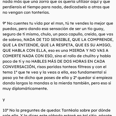
nada más que una zorra que os quería utilizar aquí y que
perdierais el tiempo para nada, dedicadselo a otras que
no vengan con tonterías.
9º No cuentes tu vida por el msn, tú te vendes lo mejor que
puedas, pero dando esa sensación de ser un tío guay,
seguro de ti mismo, chulo, un poco capullo, creído, que vas
de sobrao, NADA DE TIO SENSIBLE, QUE LA COMPRENDE,
QUE LA ENTIENDE, QUE LA RESPETA, QUE ES SU AMIGO,
QUE HABLA CON ELLA, eso es una MIERDA Y NO VAS A
COMERTE NADA CON ESO, sino el rollo de chulito y habla
poco de ti y no HABLES MÁS DE DOS HORAS EN CADA
CONVERSACIÓN, risas paridas tonteos filtreos y con el
tema 1º que te vea y la veas a ella, eso fundamental si
pasa ya he dicho que pases de ella y 2º quedar si empieza
dando largos la mandas a la mierda también, pero eso sí
muy diplomáticamente.
y
10º No la preguntes de quedar. Tantéala sobre por dónde
sale ella. Y la dices este sábado estaré en tal sitio, pásate