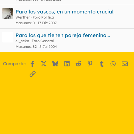
Para los vascos, en un momento crucial.
Werther
Foro Política
Masunos
0
17 Dic 2007
Para los que tienen pareja femenina...
el_seko
Foro General
Masunos
82
5 Jul 2004
Facebook
X
Bluesky
LinkedIn
Reddit
Pinterest
Tumblr
WhatsA
Em
Compartir:
Enlace