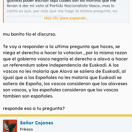
gustaría poder escribir aquí cuáles son los motivos que me
llevan a dar mi voto al Partido Nacionalista Vasco...mas lo
cierto es que, por más que me hago la misma pregunta, no
encuentro la menor respuesta.
Haz clic para expandir...
Lo único que puedo decir aquí es lo siguiente; que durante
toda mi infancia no he hablado otro idioma que el euskera;
mu bonito tio el discurso.
que el español, aun considerándolo un idioma muy digno de
ser hablado, ha sido una herramienta absolutamente ajena a
Te voy a responder a la ultima pregunta que haces, se
mi persona durante todos estos años, y apenas lo he hablado
niega el derecho a hacer la votacion , por la misma razon
cuando he salido a la capital (Bilbao) por motivos laborales.
que el gobierno vasco negaria el derecho a alava a hacer
Todos mis verdaderos amigos, esos a los que no he elegido
porque, sencillamente, "estaban ahí" desde mi infancia, son
un referendum sobre independencia de Euskadi. A los
vascos y mi trato con gentes que no hablan euskera podría
vascos no les molaria que Alava se saliera de Euskadi, al
considerarse inexistente.
igual que a los Españoles no les molaria que Euskadi se
saliera de España, los vascos consideran que los alaveses
Además, sin ánimo de ofender debo decir que cualquier punto
son vascos, y los españoles consideran que los vascos
de la cultura española, los toros y el flamenco, por ejemplo, me
tambien son españoles.
son tan extraños como los bailes o las letras de Rusia o
Vietnam. Y cuando realizo esta afirmación, lo hago sin la
menor animadversión.
responde eso a tu pregunta?
Blas de Lezo y Legazpi y Okendo y Elcano y Churruca fueron
marinos vascos cuya actividad tuvo una gran importancia en el
Señor Cojones
devenir de España como nación, cierto, pero también
Frikazo