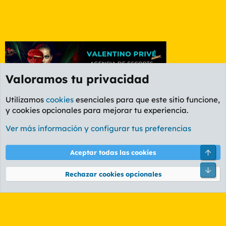
Valoramos tu privacidad
Utilizamos
cookies
esenciales para que este sitio funcione,
y cookies opcionales para mejorar tu experiencia.
Foro General
Ver más información y configurar tus preferencias
Cookies
PL OLDSTYLE AMARILLO
Cambiar fuente
Español (ES)
Arri
Aceptar todas las cookies
Contáctanos
Términos y reglas
Política de privacidad
Ayuda
R
Pie
S
Rechazar cookies opcionales
S
®
Community platform by XenForo
© 2010-2026 XenForo Ltd.