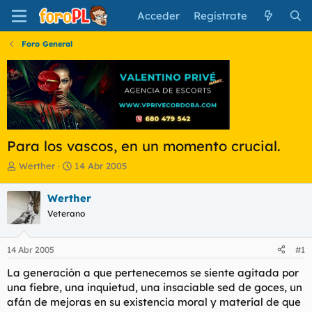
Acceder
Regístrate
Foro General
Para los vascos, en un momento crucial.
I
F
Werther
14 Abr 2005
n
e
i
c
Werther
c
h
Veterano
i
a
a
d
d
e
14 Abr 2005
#1
o
i
r
n
La generación a que pertenecemos se siente agitada por
d
i
una fiebre, una inquietud, una insaciable sed de goces, un
e
c
afán de mejoras en su existencia moral y material de que
l
i