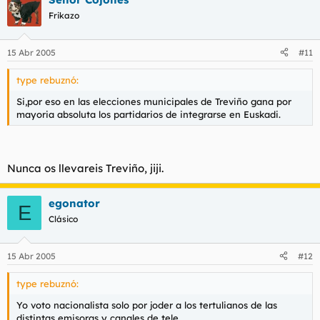
fueron España-, todos nosotros ya estaremos muertos. Jode
Frikazo
pensar que otros muchos morirán aún por el terrorismo...
Cn lo fácil que sería permitirnos hacer una votación. Una
15 Abr 2005
#11
sencilla votación.
Y ahora, permitidme una pregunta.
type rebuznó:
Si tanta seguridad hay de los nacionalistas perderíamos esa
Si,por eso en las elecciones municipales de Treviño gana por
votación, ¿a qué viene ese empeño en negarnos el derecho a
mayoria absoluta los partidarios de integrarse en Euskadi.
hacerla?
Nunca os llevareis Treviño, jiji.
egonator
E
Clásico
15 Abr 2005
#12
type rebuznó:
Yo voto nacionalista solo por joder a los tertulianos de las
distintas emisoras y canales de tele.