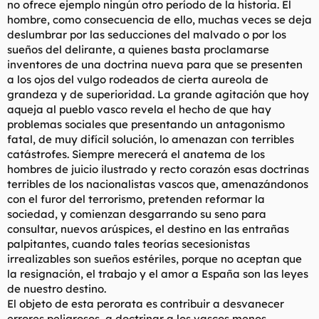
no ofrece ejemplo ningún otro período de la historia. El
t
o
e
hombre, como consecuencia de ello, muchas veces se deja
m
deslumbrar por las seducciones del malvado o por los
a
sueños del delirante, a quienes basta proclamarse
inventores de una doctrina nueva para que se presenten
a los ojos del vulgo rodeados de cierta aureola de
grandeza y de superioridad. La grande agitación que hoy
aqueja al pueblo vasco revela el hecho de que hay
problemas sociales que presentando un antagonismo
fatal, de muy difícil solución, lo amenazan con terribles
catástrofes. Siempre merecerá el anatema de los
hombres de juicio ilustrado y recto corazón esas doctrinas
terribles de los nacionalistas vascos que, amenazándonos
con el furor del terrorismo, pretenden reformar la
sociedad, y comienzan desgarrando su seno para
consultar, nuevos arúspices, el destino en las entrañas
palpitantes, cuando tales teorías secesionistas
irrealizables son sueños estériles, porque no aceptan que
la resignación, el trabajo y el amor a España son las leyes
de nuestro destino.
El objeto de esta perorata es contribuir a desvanecer
errores peligrosos, a doctrinar a los vascos menos