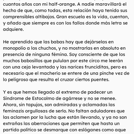
cuantos años con mi half-orange. A nadie maravillará el
l
i
hecho de que, como todas, esta relación haya tenido sus
t
o
e
comprensibles altibajos. Gran escuela es la vida, cuentan,
m
y añado que siempre es con los fallos donde más letra se
a
adquiere.
He aprendido que las babas hay que dejárselas en
monopolio a los chuchos, y no mostrarlas en absoluto en
presencia de ninguna fémina. Soy consciente de que los
muchos babosillos que pululan por este circo me leerán
con una ceja levantada y las narices frunciditas, pero es
necesario que el macherío se entere de una pinche vez de
lo peligroso que resulta el cruzar ciertos puentes.
Y es que hemos llegado al extremo de padecer un
Síndrome de Estocolmo de agárrese y no se menee.
Ahora, sin tapujos, son admiradas y aclamadas las
feminazis orgullosas de serlo. No faltan aduladores que
las aclamen por la lucha que están llevando, y ya no son
extrañas las aberraciones que permiten que hasta un
partido político se desmarque con eslóganes como aque