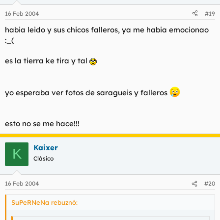
16 Feb 2004
#19
habia leido y sus chicos falleros, ya me habia emocionao
:_(
es la tierra ke tira y tal
yo esperaba ver fotos de saragueis y falleros
esto no se me hace!!!
Kaixer
K
Clásico
16 Feb 2004
#20
SuPeRNeNa rebuznó: