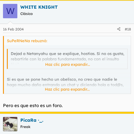
WHITE KNIGHT
W
Clásico
16 Feb 2004
#18
SuPeRNeNa rebuznó:
Dejad a Netanyahu que se explique, hostias. Si no os gusta,
rebartirle con la palabra fundamentada, no con el insulto
fácil.
Haz clic para expandir...
Si es que se pone hecho un obelisco, no creo que nadie le
haga mucho daño entrando un chat y diciendo hola a tod@s,
Haz clic para expandir...
por dios que no es el fin del mundo
Pero es que esto es un foro.
PicaRa ·_.
Freak