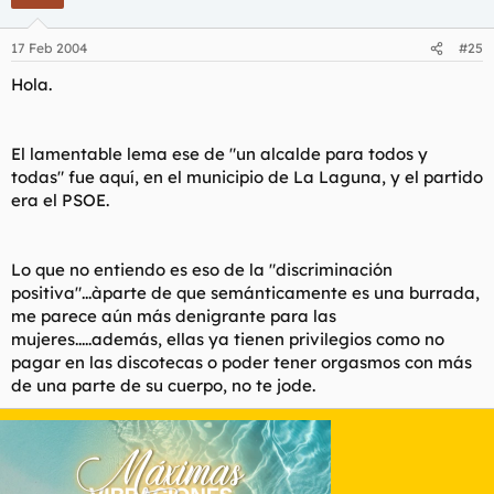
sabe, comento al resto de la concurrencia que tengan cuidado;
el feminazismo es buena semilla para la estupidez, y han
podido comprobar en este mismo hilo el fruto que se recoge.
17 Feb 2004
#25
Machismo y feminazismo son posturas arcaicas, mas en vista
del auge y la influencia del feministerío en nuestra sociedad,
Hola.
abogo por la formación de una nueva sanadora ola de
machismo, y la recuperación del denostado Macho Ibérico. El
olor a sudor, tabaco y brea será nuestra bandera, y nuestro
El lamentable lema ese de "un alcalde para todos y
estandarte será la imagen de nuestras féminas sartén en ristre.
todas" fue aquí, en el municipio de La Laguna, y el partido
Y a ver si terminamos de una pinche vez con tanto sinsentido.
era el PSOE.
Y tanta gilipollez.
Para ampliar información, contactar con:
Lo que no entiendo es eso de la "discriminación
EL SÁTIRO CHINGÓN
positiva"...àparte de que semánticamente es una burrada,
me parece aún más denigrante para las
mujeres.....además, ellas ya tienen privilegios como no
pagar en las discotecas o poder tener orgasmos con más
de una parte de su cuerpo, no te jode.