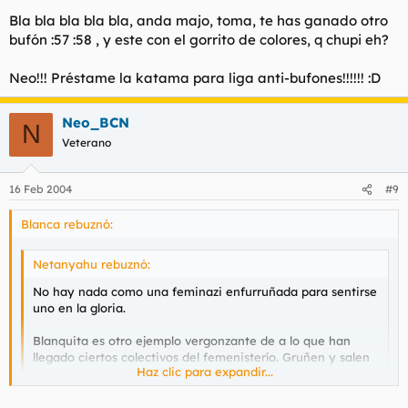
mujer, por arcaicas y por pecar de lo mismo que se venía
Bla bla bla bla bla, anda majo, toma, te has ganado otro
criticando.
bufón :57 :58 , y este con el gorrito de colores, q chupi eh?
Sin más, y esperando su grata respuesta, se despide,
Neo!!! Préstame la katama para liga anti-bufones!!!!!! :D
EL CHINGÓN DE CHINGONES
Neo_BCN
N
Veterano
16 Feb 2004
#9
Blanca rebuznó:
Netanyahu rebuznó:
No hay nada como una feminazi enfurruñada para sentirse
uno en la gloria.
Blanquita es otro ejemplo vergonzante de a lo que han
llegado ciertos colectivos del femenisterío. Gruñen y salen
Haz clic para expandir...
de sus madrigueras en cuanto algún despistado deja de
propinar con ósculos las comprometidas retambufas
feminazis. También se revuelven como caimanes en pleno