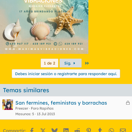
Último
1 de 2
Sig.
Debes iniciar sesión o registrarte para responder aquí.
Temas similares
San fermines, feministas y borrachas
e
Freezer
Foro Rapiñas
Masunos
5
13 Jul 2013
r
r
Facebook
X
Bluesky
LinkedIn
Reddit
Pinterest
Tumblr
WhatsA
Em
Compartir: