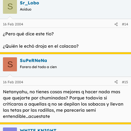
Sr_Lobo
S
Asiduo
16 Feb 2004
#14
¿Pero qué dice este tío?
¿Quién le echó droja en el colacao?
SuPeRNeNa
S
Forero del todo a cien
16 Feb 2004
#15
Netanyahu, no tienes cosas mejores q hacer nada mas
que quejarte por chuminadas? Porque todavia si
criticaras a aquellas q no se depilan los sobacos y llevan
las tetas por las rodillas, me parecería semi
entendible...acuestate
WHITE KNIGHT