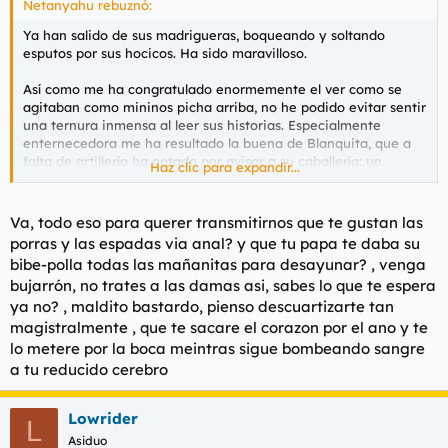
Netanyahu rebuznó:
Ya han salido de sus madrigueras, boqueando y soltando
esputos por sus hocicos. Ha sido maravilloso.
Así como me ha congratulado enormemente el ver como se
agitaban como mininos picha arriba, no he podido evitar sentir
una ternura inmensa al leer sus historias. Especialmente
enternecedora me ha resultado la buena de Blanquita, que a
falta de artillería ha optado por avisar a su caballería; un
Haz clic para expandir...
reconocido anormal y, para mayor vergüenza, catalino.
Otros más se han unido a esa intelectual pareja y han dado sus
Va, todo eso para querer transmitirnos que te gustan las
divertidos pareceres. Me he sentido genial leyendo como
porras y las espadas via anal? y que tu papa te daba su
juraban en trescientos idiomas. No sé que comentaban sobre
bibe-polla todas las mañanitas para desayunar? , venga
el sexo anal.
bujarrón, no trates a las damas asi, sabes lo que te espera
ya no? , maldito bastardo, pienso descuartizarte tan
Pretendo ser comprensivo con ellos, porque les veo cándidos, y
prometo tanto a Blanquita como a la SuperZagala que podrán
magistralmente , que te sacare el corazon por el ano y te
hacerme la colada cuantas veces deseen. Al tonto del
lo metere por la boca meintras sigue bombeando sangre
mondadientes y al tal Dinio no les robaré más de su precioso
a tu reducido cerebro
tiempo, pues aún han de limpiar muchos zapatos para poder
comer caliente.
Lowrider
L
Cumpliendo con la evangelizadora tarea de enseñar al que no
Asiduo