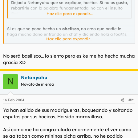
Dejad a Netanyahu que se explique, hostias. Si no os gusta,
rebartirle con la palabra fundamentada, no con el insulto
fácil.
Haz clic para expandir...
Si es que se pone hecho un
obelisco
, no creo que nadie le
haga mucho daño entrando un chat y diciendo hola a tod@s,
Haz clic para expandir...
por dios que no es el fin del mundo
No será basilisco... lo siento pero es ke me ha hecho mucha
gracia XD
Netanyahu
N
Novato de mierda
16 Feb 2004
#21
Ya han salido de sus madrigueras, boqueando y soltando
esputos por sus hocicos. Ha sido maravilloso.
Así como me ha congratulado enormemente el ver como
se agitaban como mininos picha arriba, no he podido