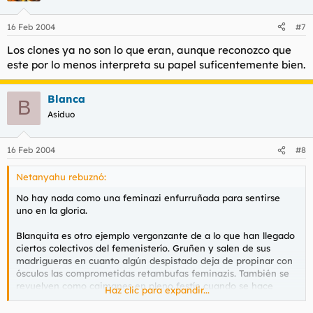
16 Feb 2004
#7
Los clones ya no son lo que eran, aunque reconozco que
este por lo menos interpreta su papel suficentemente bien.
Blanca
B
Asiduo
16 Feb 2004
#8
Netanyahu rebuznó:
No hay nada como una feminazi enfurruñada para sentirse
uno en la gloria.
Blanquita es otro ejemplo vergonzante de a lo que han llegado
ciertos colectivos del femenisterío. Gruñen y salen de sus
madrigueras en cuanto algún despistado deja de propinar con
ósculos las comprometidas retambufas feminazis. También se
revuelven como caimanes en pleno festín cuando se hace
Haz clic para expandir...
crítica de aquellas aberraciones de tip@ lingüístic@ o se menta
lo inapropiado de esas ventajas otorgadas exclusivamente a la