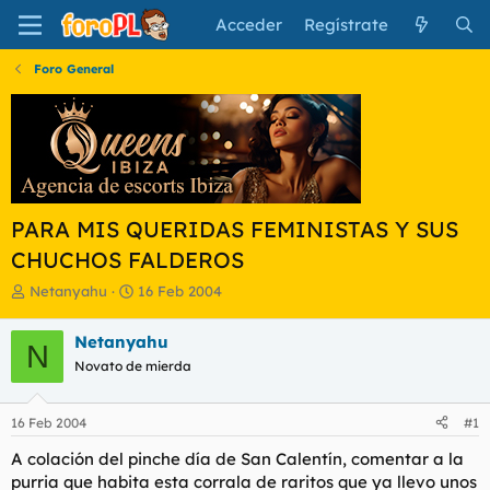
Acceder
Regístrate
Foro General
PARA MIS QUERIDAS FEMINISTAS Y SUS
CHUCHOS FALDEROS
I
F
Netanyahu
16 Feb 2004
n
e
i
c
Netanyahu
N
c
h
Novato de mierda
i
a
a
d
d
e
16 Feb 2004
#1
o
i
r
n
A colación del pinche día de San Calentín, comentar a la
d
i
purria que habita esta corrala de raritos que ya llevo unos
e
c