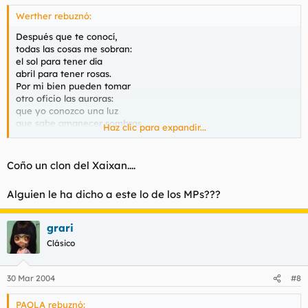
Werther rebuznó:
Después que te conocí,
todas las cosas me sobran:
el sol para tener día
abril para tener rosas.
Por mi bien pueden tomar
otro oficio las auroras:
que yo conozco una luz
que sabe amanecer sombras.
Haz clic para expandir...
No hallo rosas ni flores
cuando no miro tu cara,
que como en ella están todas,
Coño un clon del Xaixan....
con ella todas me faltan.
Decirte yo mi pasión
Alguien le ha dicho a este lo de los MPs???
no es esperanza de premio,
sino acusación y culpa
que pongo a mis pensamientos.
grari
Clásico
30 Mar 2004
#8
PAOLA rebuznó: