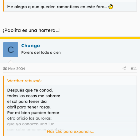
Me alegro q aun queden romanticos en este foro...
¡Paolita es una hortera...!
Chungo
C
Forero del todo a cien
30 Mar 2004
#11
Werther rebuznó:
Después que te conocí,
todas las cosas me sobran:
el sol para tener día
abril para tener rosas.
Por mi bien pueden tomar
otro oficio las auroras:
que yo conozco una luz
que sabe amanecer sombras.
Haz clic para expandir...
No hallo rosas ni flores