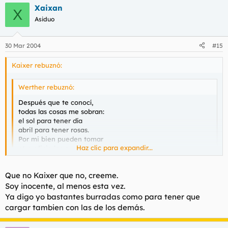
Xaixan
X
Asiduo
30 Mar 2004
#15
Kaixer rebuznó:
Werther rebuznó:
Después que te conocí,
todas las cosas me sobran:
el sol para tener día
abril para tener rosas.
Por mi bien pueden tomar
Haz clic para expandir...
otro oficio las auroras:
que yo conozco una luz
que sabe amanecer sombras.
Haz clic para expandir...
Que no Kaixer que no, creeme.
No hallo rosas ni flores
cuando no miro tu cara,
Soy inocente, al menos esta vez.
que como en ella están todas,
Coño un clon del Xaixan....
Ya digo yo bastantes burradas como para tener que
con ella todas me faltan.
cargar tambien con las de los demás.
Decirte yo mi pasión
Alguien le ha dicho a este lo de los MPs???
no es esperanza de premio,