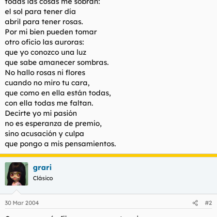
todas las cosas me sobran:
t
o
el sol para tener día
e
m
abril para tener rosas.
a
Por mi bien pueden tomar
otro oficio las auroras:
que yo conozco una luz
que sabe amanecer sombras.
No hallo rosas ni flores
cuando no miro tu cara,
que como en ella están todas,
con ella todas me faltan.
Decirte yo mi pasión
no es esperanza de premio,
sino acusación y culpa
que pongo a mis pensamientos.
grari
Clásico
30 Mar 2004
#2