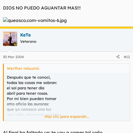
cuando no miro tu cara,
que como en ella están todas,
DIOS NO PUEDO AGUANTAR MAS!!!
con ella todas me faltan.
Decirte yo mi pasión
no es esperanza de premio,
sino acusación y culpa
que pongo a mis pensamientos.
KeTe
Veterano
30 Mar 2004
#12
Werther rebuznó:
Después que te conocí,
todas las cosas me sobran:
el sol para tener día
abril para tener rosas.
Por mi bien pueden tomar
otro oficio las auroras:
que yo conozco una luz
que sabe amanecer sombras.
Haz clic para expandir...
No hallo rosas ni flores
cuando no miro tu cara,
que como en ella están todas,
Al final ha faltado un: te voy a comer tol coño.