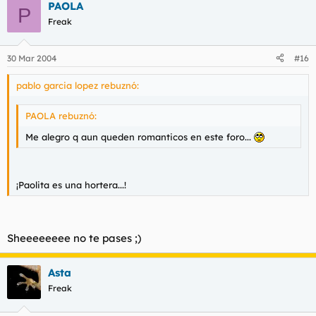
sino acusación y culpa
PAOLA
P
que pongo a mis pensamientos.
Freak
30 Mar 2004
#16
pablo garcia lopez rebuznó:
PAOLA rebuznó:
Me alegro q aun queden romanticos en este foro...
¡Paolita es una hortera...!
Sheeeeeeee no te pases ;)
Asta
Freak