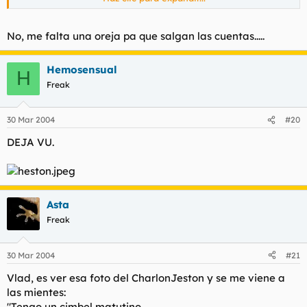
Y añadiendo las orejas
No, me falta una oreja pa que salgan las cuentas.....
ya tenemos veintiseis,
y sumando las dos cejas,
Hemosensual
veintiocho ya teneis.
H
Freak
30 Mar 2004
#20
DEJA VU.
Asta
Freak
30 Mar 2004
#21
Vlad, es ver esa foto del CharlonJeston y se me viene a
las mientes:
"Tengo un cimbel matutino