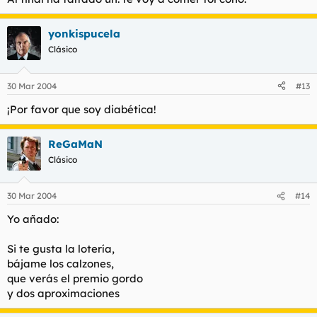
con ella todas me faltan.
Decirte yo mi pasión
no es esperanza de premio,
yonkispucela
sino acusación y culpa
Clásico
que pongo a mis pensamientos.
30 Mar 2004
#13
¡Por favor que soy diabética!
ReGaMaN
Clásico
30 Mar 2004
#14
Yo añado:
Si te gusta la lotería,
bájame los calzones,
que verás el premio gordo
y dos aproximaciones