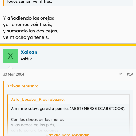
todos suman veintitrés.
Y añadiendo las orejas
ya tenemos veintiseis,
y sumando las dos cejas,
veintiocho ya teneis.
Xaixan
X
Asiduo
30 Mar 2004
#19
Xaixan rebuznó:
Asta_Losoba_Rios rebuznó:
A mi me subyuga esta poesía: (ABSTENERSE DIABÉTICOS):
Con los dedos de las manos
y los dedos de los piés,
con la polla y los cojones
Haz clic para expandir...
todos suman veintitrés.
Haz clic para expandir...