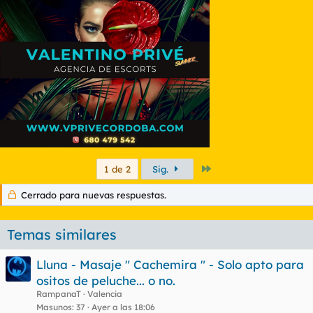
Último
1 de 2
Sig.
Cerrado para nuevas respuestas.
Temas similares
Lluna - Masaje " Cachemira " - Solo apto para
ositos de peluche... o no.
RampanaT
Valencia
Masunos
37
Ayer a las 18:06