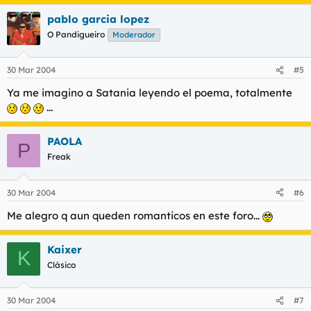
pablo garcia lopez
O Pandigueiro
Moderador
30 Mar 2004
#5
Ya me imagino a Satania leyendo el poema, totalmente
...
PAOLA
P
Freak
30 Mar 2004
#6
Me alegro q aun queden romanticos en este foro...
Kaixer
K
Clásico
30 Mar 2004
#7