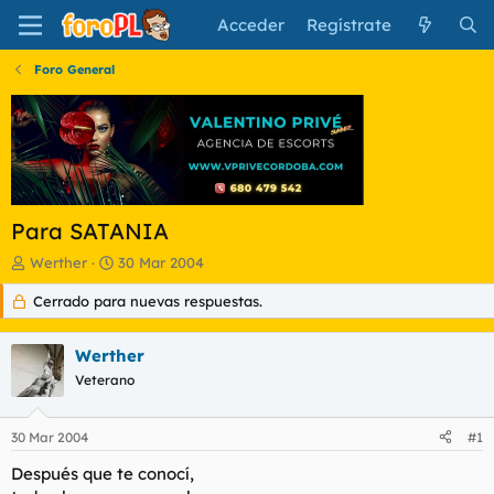
Acceder
Regístrate
Foro General
Para SATANIA
I
F
Werther
30 Mar 2004
n
e
Cerrado para nuevas respuestas.
i
c
c
h
i
a
Werther
a
d
d
Veterano
e
o
i
r
n
30 Mar 2004
#1
d
i
e
c
Después que te conocí,
l
i