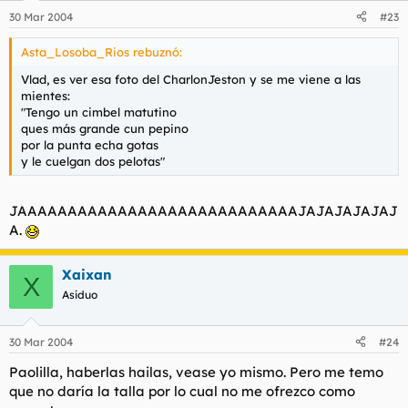
30 Mar 2004
#23
Asta_Losoba_Rios rebuznó:
Vlad, es ver esa foto del CharlonJeston y se me viene a las
mientes:
"Tengo un cimbel matutino
ques más grande cun pepino
por la punta echa gotas
y le cuelgan dos pelotas"
JAAAAAAAAAAAAAAAAAAAAAAAAAAAAJAJAJAJAJAJ
A.
Xaixan
X
Asiduo
30 Mar 2004
#24
Paolilla, haberlas hailas, vease yo mismo. Pero me temo
que no daría la talla por lo cual no me ofrezco como