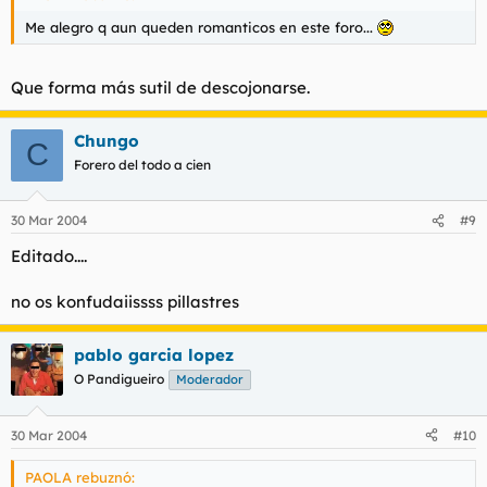
Me alegro q aun queden romanticos en este foro...
Que forma más sutil de descojonarse.
Chungo
C
Forero del todo a cien
30 Mar 2004
#9
Editado....
no os konfudaiissss pillastres
pablo garcia lopez
O Pandigueiro
Moderador
30 Mar 2004
#10
PAOLA rebuznó: