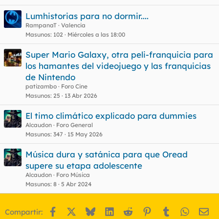
Lumhistorias para no dormir....
RampanaT
Valencia
Masunos
102
Miércoles a las 18:00
Super Mario Galaxy, otra peli-franquicia para
los hamantes del videojuego y las franquicias
de Nintendo
patizambo
Foro Cine
Masunos
25
13 Abr 2026
El timo climático explicado para dummies
Alcaudon
Foro General
Masunos
347
15 May 2026
Música dura y satánica para que Oread
supere su etapa adolescente
Alcaudon
Foro Música
Masunos
8
5 Abr 2024
Facebook
X
Bluesky
LinkedIn
Reddit
Pinterest
Tumblr
WhatsA
Em
Compartir: