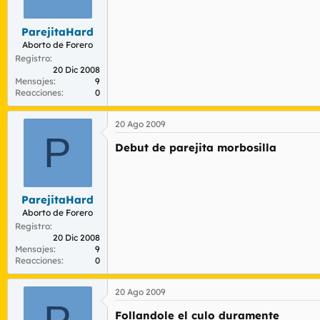
r
n
d
i
ParejitaHard
e
c
l
i
Aborto de Forero
t
o
Registro
e
20 Dic 2008
Mensajes
9
m
Reacciones
0
a
20 Ago 2009
P
Debut de parejita morbosilla
ParejitaHard
Aborto de Forero
Registro
20 Dic 2008
Mensajes
9
Reacciones
0
20 Ago 2009
Follandole el culo duramente