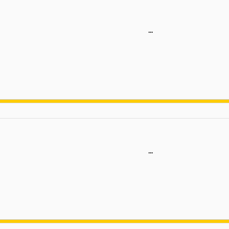
...​
...​