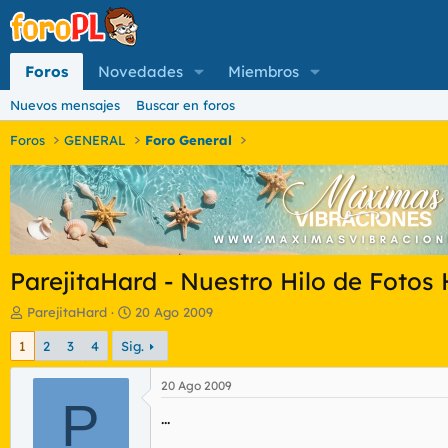
Foros
Novedades
Miembros
Nuevos mensajes
Buscar en foros
Foros
GENERAL
Foro General
ParejitaHard - Nuestro Hilo de Fotos
I
F
ParejitaHard
20 Ago 2009
n
e
1
2
3
4
Sig.
i
c
c
h
i
a
20 Ago 2009
a
P
d
...
d
e
o
i