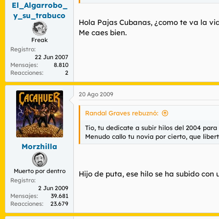
El_Algarrobo_
y_su_trabuco
Hola Pajas Cubanas, ¿como te va la vi
Me caes bien.
Freak
Registro
22 Jun 2007
Mensajes
8.810
Reacciones
2
20 Ago 2009
Randal Graves rebuznó:
Tio, tu dedicate a subir hilos del 2004 par
Menudo callo tu novia por cierto, que liber
Morzhilla
Muerto por dentro
Hijo de puta, ese hilo se ha subido con 
Registro
2 Jun 2009
Mensajes
39.681
Reacciones
23.679