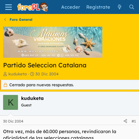
Acceder
Regístrate
Foro General
Partido Seleccion Catalana
I
F
kuduketa
30 Dic 2004
n
e
Cerrado para nuevas respuestas.
i
c
c
h
i
a
kuduketa
K
a
d
Guest
d
e
o
i
r
n
30 Dic 2004
#1
d
i
e
c
Otra vez, más de 60.000 personas, revindicaron la
l
i
oficialidad de las selecciones catalanas.