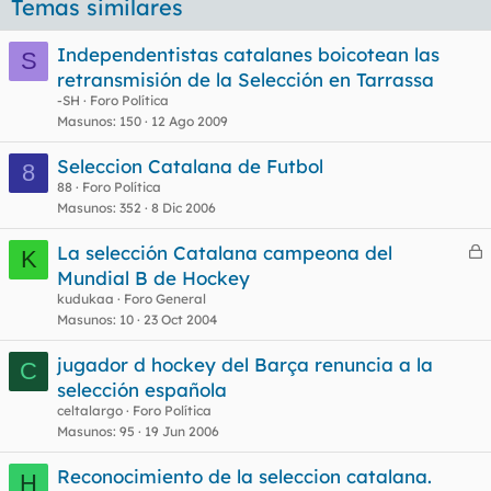
Temas similares
Independentistas catalanes boicotean las
S
retransmisión de la Selección en Tarrassa
-SH
Foro Política
Masunos
150
12 Ago 2009
Seleccion Catalana de Futbol
8
88
Foro Política
Masunos
352
8 Dic 2006
La selección Catalana campeona del
K
e
Mundial B de Hockey
r
kudukaa
Foro General
r
Masunos
10
23 Oct 2004
jugador d hockey del Barça renuncia a la
C
selección española
o
celtalargo
Foro Política
Masunos
95
19 Jun 2006
Reconocimiento de la seleccion catalana.
H