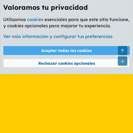
Valoramos tu privacidad
Utilizamos
cookies
esenciales para que este sitio funcione,
y cookies opcionales para mejorar tu experiencia.
Foro General
Ver más información y configurar tus preferencias
Cookies
PL OLDSTYLE AMARILLO
Cambiar fuente
Español (ES)
Arri
Aceptar todas las cookies
Contáctanos
Términos y reglas
Política de privacidad
Ayuda
R
Pie
S
Rechazar cookies opcionales
S
®
Community platform by XenForo
© 2010-2026 XenForo Ltd.