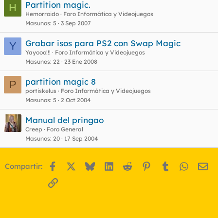
Partition magic.
H
Hemorroido
Foro Informática y Videojuegos
Masunos
5
3 Sep 2007
Grabar isos para PS2 con Swap Magic
Y
Yayooo!!!
Foro Informática y Videojuegos
Masunos
22
23 Ene 2008
partition magic 8
P
portiskelus
Foro Informática y Videojuegos
Masunos
5
2 Oct 2004
Manual del pringao
Creep
Foro General
Masunos
20
17 Sep 2004
Facebook
X
Bluesky
LinkedIn
Reddit
Pinterest
Tumblr
WhatsA
Em
Compartir:
Enlace