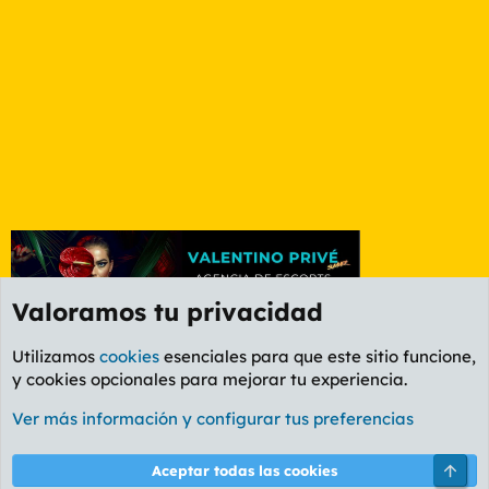
Valoramos tu privacidad
Utilizamos
cookies
esenciales para que este sitio funcione,
y cookies opcionales para mejorar tu experiencia.
Foro Informática y Videojuegos
Ver más información y configurar tus preferencias
Cookies
PL OLDSTYLE AMARILLO
Cambiar fuente
Español (ES)
Arri
Aceptar todas las cookies
Contáctanos
Términos y reglas
Política de privacidad
Ayuda