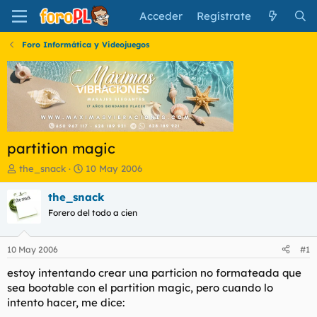
Acceder
Regístrate
Foro Informática y Videojuegos
partition magic
I
F
the_snack
10 May 2006
n
e
i
c
the_snack
c
h
Forero del todo a cien
i
a
a
d
d
e
10 May 2006
#1
o
i
r
n
estoy intentando crear una particion no formateada que
d
i
sea bootable con el partition magic, pero cuando lo
e
c
intento hacer, me dice:
l
i