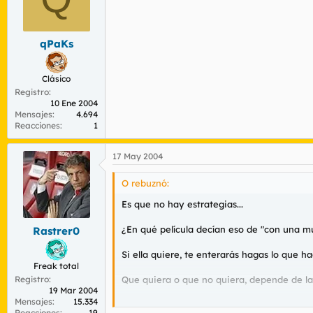
qPaKs
Clásico
Registro
10 Ene 2004
Mensajes
4.694
Reacciones
1
17 May 2004
O rebuznó:
Es que no hay estrategias...
¿En qué película decían eso de "con una m
Rastrer0
Si ella quiere, te enterarás hagas lo que ha
Freak total
Registro
Que quiera o que no quiera, depende de la
19 Mar 2004
Mensajes
15.334
Y no hay más vueltas que darle.
Reacciones
19