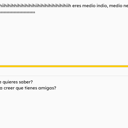
ihihiihihihhihihihihihiihihihihihihihihiih eres medio indio, medi
ssssssssssssssssssssssss
e quieres saber?
a creer que tienes amigas?