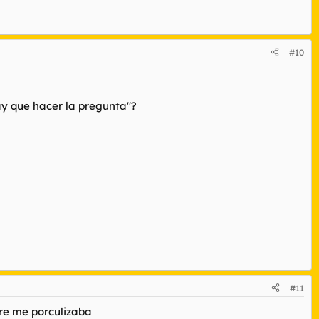
#10
ay que hacer la pregunta"?
#11
re me porculizaba