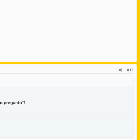
#12
la pregunta"?