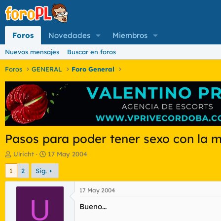
Foros
Novedades
Miembros
Nuevos mensajes
Buscar en foros
Foros
GENERAL
Foro General
Pasos para poder tener sexo con la m
I
F
Ulricht
17 May 2004
n
e
1
2
Sig.
i
c
c
h
i
a
17 May 2004
a
U
d
Bueno...
d
e
o
i