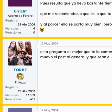
r
n
Pues resulta que ya llevo bastante tie
d
i
Ulricht
e
c
que me recomiendas o que es lo que tu
l
i
Aborto de Forero
t
o
Registro
y al parcer ella se porta muy bien, pero
e
29 Abr 2004
Mensajes
4
m
Reacciones
0
a
17 May 2004
esta pregunta es mejor que te la contes
muevo el post al general y que sean ello
TORBE
Frikazo
Registro
28 Abr 2003
Mensajes
13.569
Reacciones
451
17 May 2004