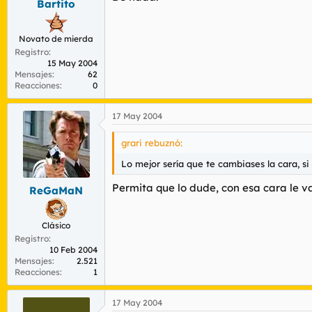
Bartito
Novato de mierda
Registro
15 May 2004
Mensajes
62
Reacciones
0
17 May 2004
grari rebuznó:
Lo mejor sería que te cambiases la cara, si
Permita que lo dude, con esa cara le v
ReGaMaN
Clásico
Registro
10 Feb 2004
Mensajes
2.521
Reacciones
1
17 May 2004