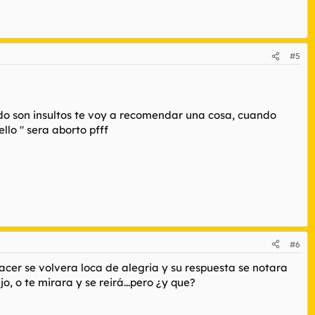
#5
odo son insultos te voy a recomendar una cosa, cuando
llo " sera aborto pfff
#6
 hacer se volvera loca de alegria y su respuesta se notara
 o te mirara y se reirá...pero ¿y que?