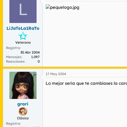
L
LiJaTeLa1RaTo
Veterano
Registro
30 Abr 2004
Mensajes
1.097
Reacciones
0
17 May 2004
Lo mejor sería que te cambiases la cara
grari
Clásico
Registro