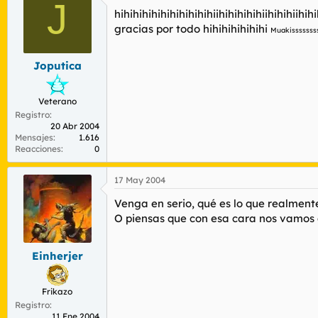
J
hihihihihihihihihihihiihihihihihiihihihiih
gracias por todo hihihihihihihi
Muakissssssss
Joputica
Veterano
Registro
20 Abr 2004
Mensajes
1.616
Reacciones
0
17 May 2004
Venga en serio, qué es lo que realment
O piensas que con esa cara nos vamos 
Einherjer
Frikazo
Registro
11 Ene 2004