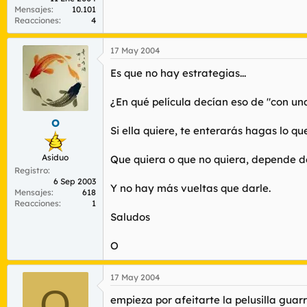
Mensajes
10.101
Reacciones
4
17 May 2004
Es que no hay estrategias...
¿En qué película decían eso de "con u
O
Si ella quiere, te enterarás hagas lo qu
Asiduo
Que quiera o que no quiera, depende de
Registro
6 Sep 2003
Y no hay más vueltas que darle.
Mensajes
618
Reacciones
1
Saludos
O
17 May 2004
Q
empieza por afeitarte la pelusilla gua