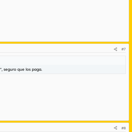
#7
", seguro que los paga.
#8