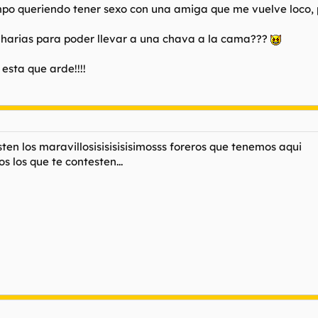
mpo queriendo tener sexo con una amiga que me vuelve loco, p
 harias para poder llevar a una chava a la cama???
 esta que arde!!!!
ten los maravillosisisisisisimosss foreros que tenemos aqui
s los que te contesten...