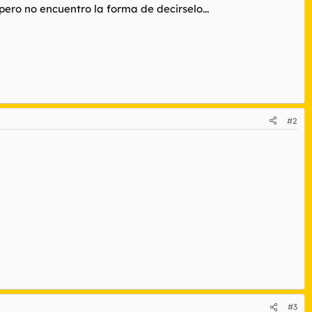
ero no encuentro la forma de decirselo...
#2
#3