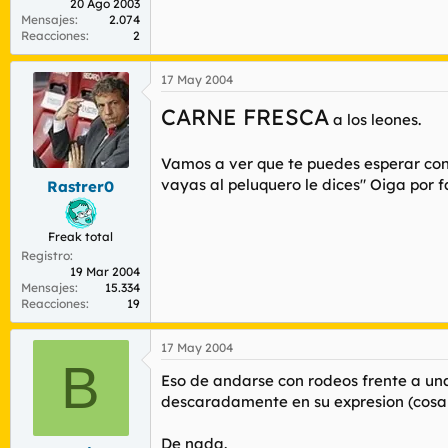
20 Ago 2003
Mensajes
2.074
Reacciones
2
17 May 2004
CARNE FRESCA
a los leones.
Vamos a ver que te puedes esperar con 
vayas al peluquero le dices" Oiga por fa
Rastrer0
Freak total
Registro
19 Mar 2004
Mensajes
15.334
Reacciones
19
17 May 2004
B
Eso de andarse con rodeos frente a una t
descaradamente en su expresion (cosa q
De nada.